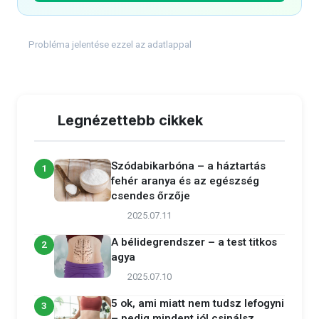
Probléma jelentése ezzel az adatlappal
Legnézettebb cikkek
Szódabikarbóna – a háztartás
1
fehér aranya és az egészség
csendes őrzője
2025.07.11
A bélidegrendszer – a test titkos
2
agya
2025.07.10
5 ok, ami miatt nem tudsz lefogyni
3
– pedig mindent jól csinálsz