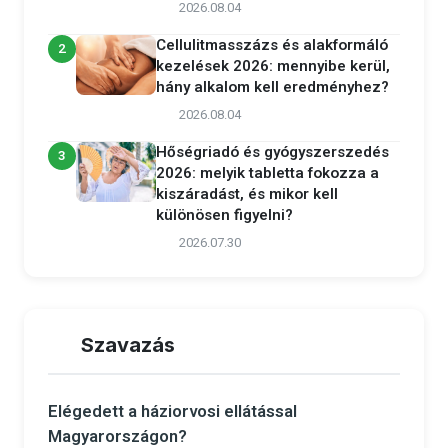
2026.08.04
Cellulitmasszázs és alakformáló
2
kezelések 2026: mennyibe kerül,
hány alkalom kell eredményhez?
2026.08.04
Hőségriadó és gyógyszerszedés
3
2026: melyik tabletta fokozza a
kiszáradást, és mikor kell
különösen figyelni?
2026.07.30
Szavazás
Elégedett a háziorvosi ellátással
Magyarországon?