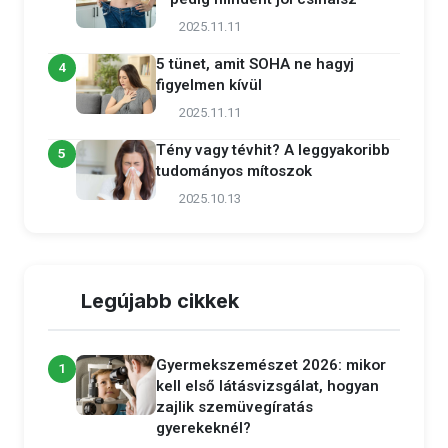
2025.11.11
5 tünet, amit SOHA ne hagyj
4
figyelmen kívül
2025.11.11
Tény vagy tévhit? A leggyakoribb
5
tudományos mítoszok
2025.10.13
Legújabb cikkek
Gyermekszemészet 2026: mikor
1
kell első látásvizsgálat, hogyan
zajlik szemüvegíratás
gyerekeknél?