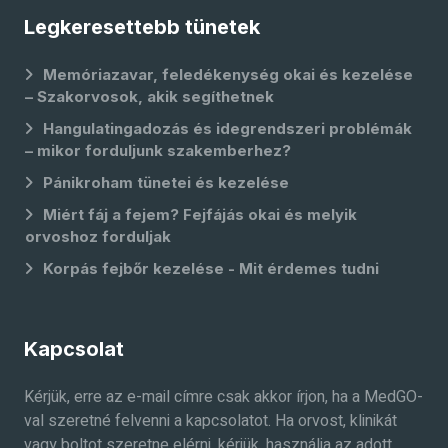
Legkeresettebb tünetek
Memóriazavar, feledékenység okai és kezelése
– Szakorvosok, akik segíthetnek
Hangulatingadozás és idegrendszeri problémák
– mikor forduljunk szakemberhez?
Pánikroham tünetei és kezelése
Miért fáj a fejem? Fejfájás okai és melyik
orvoshoz forduljak
Korpás fejbőr kezelése - Mit érdemes tudni
Kapcsolat
Kérjük, erre az e-mail címre csak akkor írjon, ha a MedGO-
val szeretné felvenni a kapcsolatot. Ha orvost, klinikát
vagy boltot szeretne elérni, kérjük, használja az adott