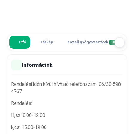
Infó
Térkép
Közeli gyógyszertárak
V
10
Információk
Rendelési időn kívül hívható telefonszám: 06/30 598
4767
Rendelés:
H,sz: 8.00-12.00
k,cs: 15.00-19.00