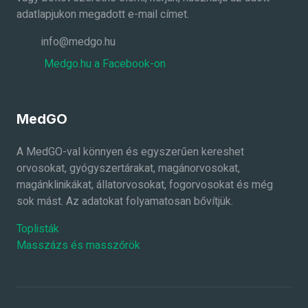
adatlapjukon megadott e-mail címet.
info@medgo.hu
Medgo.hu a Facebook-on
MedGO
A MedGO-val könnyen és egyszerűen kereshet
orvosokat, gyógyszertárakat, magánorvosokat,
magánklinikákat, állatorvosokat, fogorvosokat és még
sok mást. Az adatokat folyamatosan bővítjük.
Toplisták
Masszázs és masszőrök