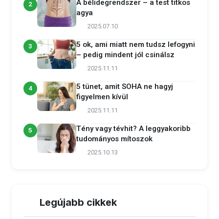
A bélidegrendszer – a test titkos
2
agya
2025.07.10
5 ok, ami miatt nem tudsz lefogyni
3
– pedig mindent jól csinálsz
2025.11.11
5 tünet, amit SOHA ne hagyj
4
figyelmen kívül
2025.11.11
Tény vagy tévhit? A leggyakoribb
5
tudományos mítoszok
2025.10.13
Legújabb cikkek