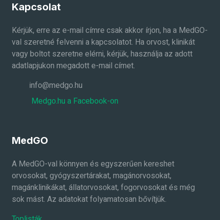
Kapcsolat
Kérjük, erre az e-mail címre csak akkor írjon, ha a MedGO-
val szeretné felvenni a kapcsolatot. Ha orvost, klinikát
vagy boltot szeretne elérni, kérjük, használja az adott
adatlapjukon megadott e-mail címet.
info@medgo.hu
Medgo.hu a Facebook-on
MedGO
A MedGO-val könnyen és egyszerűen kereshet
orvosokat, gyógyszertárakat, magánorvosokat,
magánklinikákat, állatorvosokat, fogorvosokat és még
sok mást. Az adatokat folyamatosan bővítjük.
Toplisták