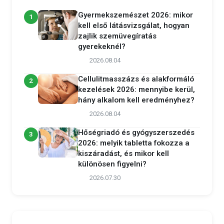
Gyermekszemészet 2026: mikor
1
kell első látásvizsgálat, hogyan
zajlik szemüvegíratás
gyerekeknél?
2026.08.04
Cellulitmasszázs és alakformáló
2
kezelések 2026: mennyibe kerül,
hány alkalom kell eredményhez?
2026.08.04
Hőségriadó és gyógyszerszedés
3
2026: melyik tabletta fokozza a
kiszáradást, és mikor kell
különösen figyelni?
2026.07.30