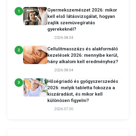
Gyermekszemészet 2026: mikor
1
kell első látásvizsgálat, hogyan
zajlik szemüvegíratás
gyerekeknél?
2026.08.04
Cellulitmasszázs és alakformáló
2
kezelések 2026: mennyibe kerül,
hány alkalom kell eredményhez?
2026.08.04
Hőségriadó és gyógyszerszedés
3
2026: melyik tabletta fokozza a
kiszáradást, és mikor kell
különösen figyelni?
2026.07.30