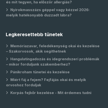
és mit tegyen, ha először allergiás?
Nyirokmasszázs géppel vagy kézzel 2026:
melyik hatékonyabb duzzadt lábra?
Legkeresettebb tünetek
Memóriazavar, feledékenység okai és kezelése
– Szakorvosok, akik segíthetnek
Hangulatingadozás és idegrendszeri problémák
– mikor forduljunk szakemberhez?
Pánikroham tünetei és kezelése
Miért fáj a fejem? Fejfájás okai és melyik
orvoshoz forduljak
Korpás fejbőr kezelése - Mit érdemes tudni