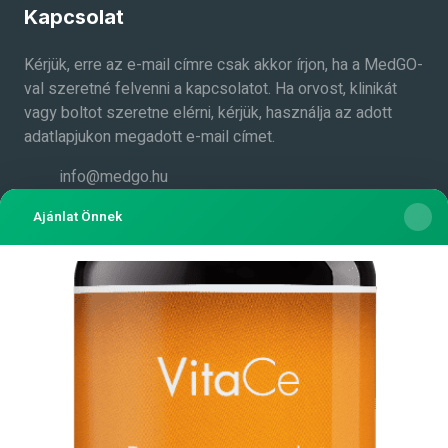
Kapcsolat
Kérjük, erre az e-mail címre csak akkor írjon, ha a MedGO-
val szeretné felvenni a kapcsolatot. Ha orvost, klinikát
vagy boltot szeretne elérni, kérjük, használja az adott
adatlapjukon megadott e-mail címet.
info@medgo.hu
Medgo.hu a Facebook-on
Ajánlat Önnek
MedGO
A MedGO-val könnyen és egyszerűen kereshet
orvosokat, gyógyszertárakat, magánorvosokat,
magánklinikákat, állatorvosokat, fogorvosokat és még
sok mást. Az adatokat folyamatosan bővítjük.