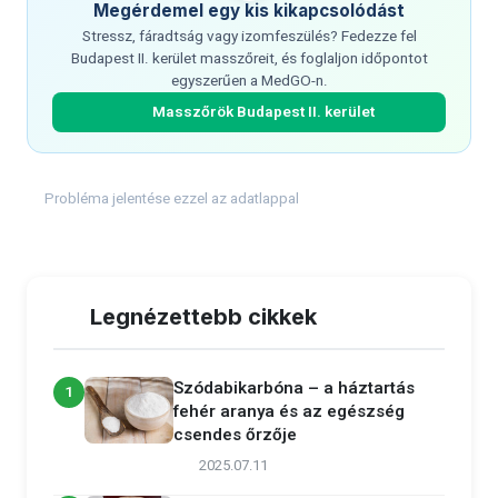
Megérdemel egy kis kikapcsolódást
Stressz, fáradtság vagy izomfeszülés? Fedezze fel
Budapest II. kerület masszőreit, és foglaljon időpontot
egyszerűen a MedGO-n.
Masszőrök Budapest II. kerület
Probléma jelentése ezzel az adatlappal
Legnézettebb cikkek
Szódabikarbóna – a háztartás
1
fehér aranya és az egészség
csendes őrzője
2025.07.11