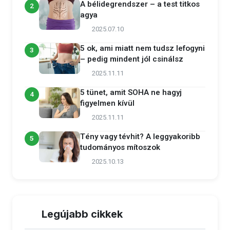
A bélidegrendszer – a test titkos
2
agya
2025.07.10
5 ok, ami miatt nem tudsz lefogyni
3
– pedig mindent jól csinálsz
2025.11.11
5 tünet, amit SOHA ne hagyj
4
figyelmen kívül
2025.11.11
Tény vagy tévhit? A leggyakoribb
5
tudományos mítoszok
2025.10.13
Legújabb cikkek