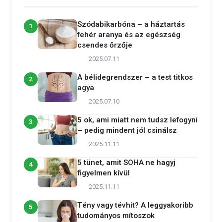
Szódabikarbóna – a háztartás
1
fehér aranya és az egészség
csendes őrzője
2025.07.11
A bélidegrendszer – a test titkos
2
agya
2025.07.10
5 ok, ami miatt nem tudsz lefogyni
3
– pedig mindent jól csinálsz
2025.11.11
5 tünet, amit SOHA ne hagyj
4
figyelmen kívül
2025.11.11
Tény vagy tévhit? A leggyakoribb
5
tudományos mítoszok