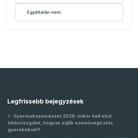
Egyáltalán nem
Legfrissebb bejegyzések
Gyermekszemészet 2026: mikor kell első
látásvizsgálat, hogyan zajlik szemüvegíratás
gyerekeknél?