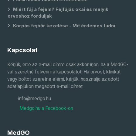
Miért fáj a fejem? Fejfájás okai és melyik
orvoshoz forduljak
Korpás fejbőr kezelése - Mit érdemes tudni
Kapcsolat
Kérjük, erre az e-mail címre csak akkor írjon, ha a MedGO-
val szeretné felvenni a kapcsolatot. Ha orvost, klinikát
vagy boltot szeretne elérni, kérjük, használja az adott
adatlapjukon megadott e-mail címet.
info@medgo.hu
Medgo.hu a Facebook-on
MedGO