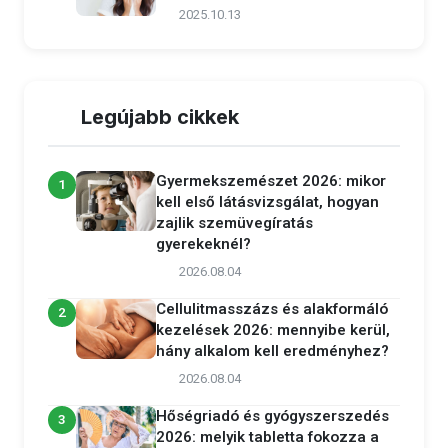
2025.10.13
Legújabb cikkek
Gyermekszemészet 2026: mikor
1
kell első látásvizsgálat, hogyan
zajlik szemüvegíratás
gyerekeknél?
2026.08.04
Cellulitmasszázs és alakformáló
2
kezelések 2026: mennyibe kerül,
hány alkalom kell eredményhez?
2026.08.04
Hőségriadó és gyógyszerszedés
3
2026: melyik tabletta fokozza a