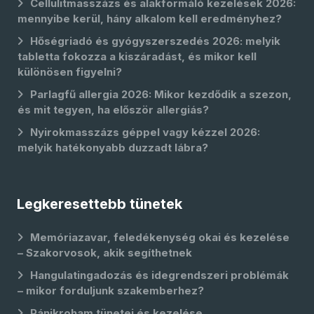
Cellulitmasszázs és alakformáló kezelések 2026:
mennyibe kerül, hány alkalom kell eredményhez?
Hőségriadó és gyógyszerszedés 2026: melyik
tabletta fokozza a kiszáradást, és mikor kell
különösen figyelni?
Parlagfű allergia 2026: Mikor kezdődik a szezon,
és mit tegyen, ha először allergiás?
Nyirokmasszázs géppel vagy kézzel 2026:
melyik hatékonyabb duzzadt lábra?
Legkeresettebb tünetek
Memóriazavar, feledékenység okai és kezelése
– Szakorvosok, akik segíthetnek
Hangulatingadozás és idegrendszeri problémák
– mikor forduljunk szakemberhez?
Pánikroham tünetei és kezelése