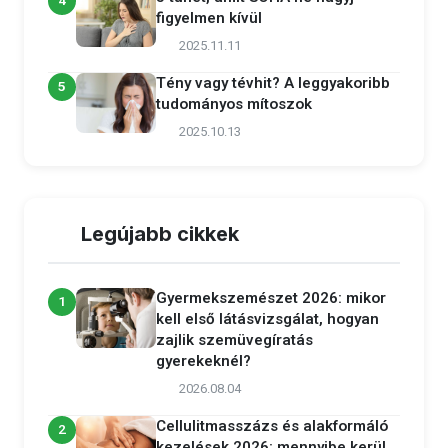
4
figyelmen kívül
2025.11.11
Tény vagy tévhit? A leggyakoribb
5
tudományos mítoszok
2025.10.13
Legújabb cikkek
Gyermekszemészet 2026: mikor
1
kell első látásvizsgálat, hogyan
zajlik szemüvegíratás
gyerekeknél?
2026.08.04
Cellulitmasszázs és alakformáló
2
kezelések 2026: mennyibe kerül,