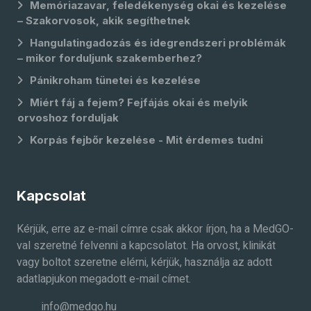
Memóriazavar, feledékenység okai és kezelése
– Szakorvosok, akik segíthetnek
Hangulatingadozás és idegrendszeri problémák
– mikor forduljunk szakemberhez?
Pánikroham tünetei és kezelése
Miért fáj a fejem? Fejfájás okai és melyik
orvoshoz forduljak
Korpás fejbőr kezelése - Mit érdemes tudni
Kapcsolat
Kérjük, erre az e-mail címre csak akkor írjon, ha a MedGO-
val szeretné felvenni a kapcsolatot. Ha orvost, klinikát
vagy boltot szeretne elérni, kérjük, használja az adott
adatlapjukon megadott e-mail címet.
info@medgo.hu