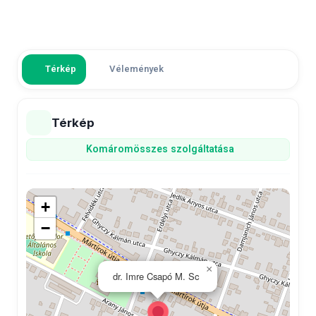
Térkép
Vélemények
Térkép
Komárom
összes szolgáltatása
+
−
×
dr. Imre Csapó M. Sc