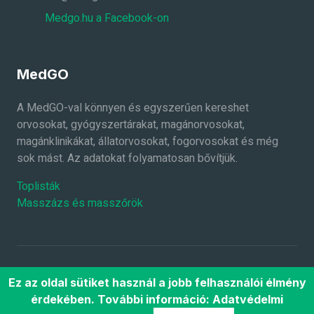
Medgo.hu a Facebook-on
MedGO
A MedGO-val könnyen és egyszerűen kereshet
orvosokat, gyógyszertárakat, magánorvosokat,
magánklinikákat, állatorvosokat, fogorvosokat és még
sok mást. Az adatokat folyamatosan bővítjük.
Toplisták
Masszázs és masszőrök
2026 ©
MedGO.hu
Minden jog fenntartva.
Ez az oldal sütiket használ a jobb felhasználói élmény
Főoldal
Súgó
ÁSZF
Adatkezelési
érdekében. További információ:
Adatvédelmi
tájékoztató
Rólunk
Gyakran ismételt kérdések