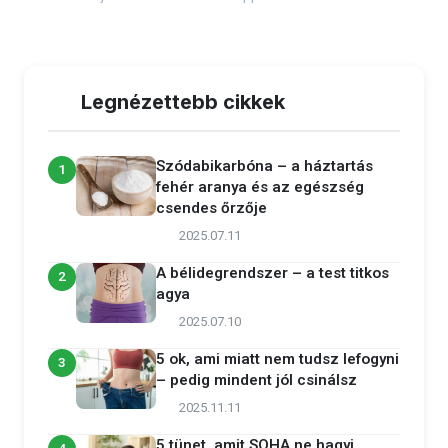
Legnézettebb cikkek
Szódabikarbóna – a háztartás
1
fehér aranya és az egészség
csendes őrzője
2025.07.11
A bélidegrendszer – a test titkos
2
agya
2025.07.10
5 ok, ami miatt nem tudsz lefogyni
3
– pedig mindent jól csinálsz
2025.11.11
5 tünet, amit SOHA ne hagyj