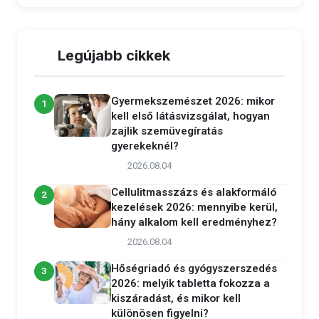
Legújabb cikkek
Gyermekszemészet 2026: mikor
1
kell első látásvizsgálat, hogyan
zajlik szemüvegíratás
gyerekeknél?
2026.08.04
Cellulitmasszázs és alakformáló
2
kezelések 2026: mennyibe kerül,
hány alkalom kell eredményhez?
2026.08.04
Hőségriadó és gyógyszerszedés
3
2026: melyik tabletta fokozza a
kiszáradást, és mikor kell
különösen figyelni?