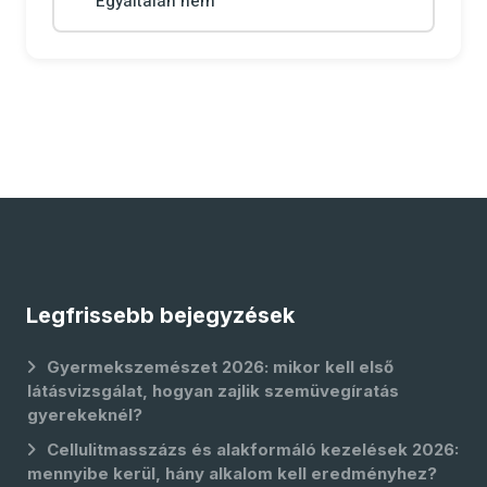
Egyáltalán nem
Legfrissebb bejegyzések
Gyermekszemészet 2026: mikor kell első
látásvizsgálat, hogyan zajlik szemüvegíratás
gyerekeknél?
Cellulitmasszázs és alakformáló kezelések 2026:
mennyibe kerül, hány alkalom kell eredményhez?