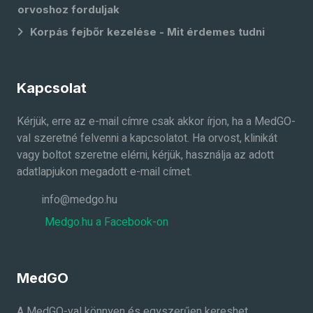
orvoshoz forduljak
Korpás fejbőr kezelése - Mit érdemes tudni
Kapcsolat
Kérjük, erre az e-mail címre csak akkor írjon, ha a MedGO-
val szeretné felvenni a kapcsolatot. Ha orvost, klinikát
vagy boltot szeretne elérni, kérjük, használja az adott
adatlapjukon megadott e-mail címet.
info@medgo.hu
Medgo.hu a Facebook-on
MedGO
A MedGO-val könnyen és egyszerűen kereshet