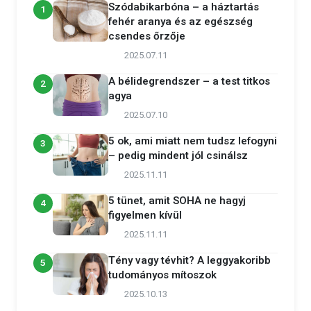
Szódabikarbóna – a háztartás
1
fehér aranya és az egészség
csendes őrzője
2025.07.11
A bélidegrendszer – a test titkos
2
agya
2025.07.10
5 ok, ami miatt nem tudsz lefogyni
3
– pedig mindent jól csinálsz
2025.11.11
5 tünet, amit SOHA ne hagyj
4
figyelmen kívül
2025.11.11
Tény vagy tévhit? A leggyakoribb
5
tudományos mítoszok
2025.10.13