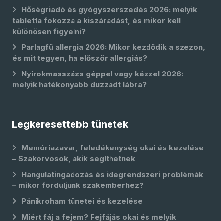
Hőségriadó és gyógyszerszedés 2026: melyik
tabletta fokozza a kiszáradást, és mikor kell
különösen figyelni?
Parlagfű allergia 2026: Mikor kezdődik a szezon,
és mit tegyen, ha először allergiás?
Nyirokmasszázs géppel vagy kézzel 2026:
melyik hatékonyabb duzzadt lábra?
Legkeresettebb tünetek
Memóriazavar, feledékenység okai és kezelése
– Szakorvosok, akik segíthetnek
Hangulatingadozás és idegrendszeri problémák
– mikor forduljunk szakemberhez?
Pánikroham tünetei és kezelése
Miért fáj a fejem? Fejfájás okai és melyik