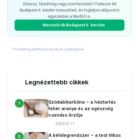
Stressz, fáradtság vagy izomfeszülés? Fedezze fel
Budapest II. kerület masszőreit, és foglaljon időpontot
egyszerűen a MedGO-n.
Masszőrök Budapest II. kerület
Probléma jelentése ezzel az adatlappal
Legnézettebb cikkek
Szódabikarbóna – a háztartás
1
fehér aranya és az egészség
csendes őrzője
2025.07.11
A bélidegrendszer – a test titkos
2