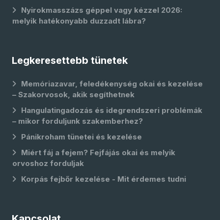
Nyirokmasszázs géppel vagy kézzel 2026:
melyik hatékonyabb duzzadt lábra?
Legkeresettebb tünetek
Memóriazavar, feledékenység okai és kezelése
– Szakorvosok, akik segíthetnek
Hangulatingadozás és idegrendszeri problémák
– mikor forduljunk szakemberhez?
Pánikroham tünetei és kezelése
Miért fáj a fejem? Fejfájás okai és melyik
orvoshoz forduljak
Korpás fejbőr kezelése - Mit érdemes tudni
Kapcsolat