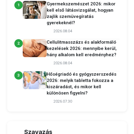
Gyermekszemészet 2026: mikor
1
kell első látásvizsgálat, hogyan
zajlik szemüvegíratás
gyerekeknél?
2026.08.04
Cellulitmasszázs és alakformáló
2
kezelések 2026: mennyibe kerül,
hány alkalom kell eredményhez?
2026.08.04
Hőségriadó és gyógyszerszedés
3
2026: melyik tabletta fokozza a
kiszáradást, és mikor kell
különösen figyelni?
2026.07.30
Szavazás