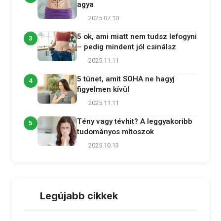
agya
2025.07.10
5 ok, ami miatt nem tudsz lefogyni
3
– pedig mindent jól csinálsz
2025.11.11
5 tünet, amit SOHA ne hagyj
4
figyelmen kívül
2025.11.11
Tény vagy tévhit? A leggyakoribb
5
tudományos mítoszok
2025.10.13
Legújabb cikkek