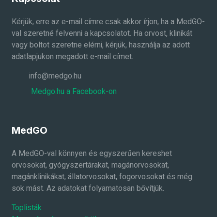
Kérjük, erre az e-mail címre csak akkor írjon, ha a MedGO-
val szeretné felvenni a kapcsolatot. Ha orvost, klinikát
vagy boltot szeretne elérni, kérjük, használja az adott
adatlapjukon megadott e-mail címet.
info@medgo.hu
Medgo.hu a Facebook-on
MedGO
A MedGO-val könnyen és egyszerűen kereshet
orvosokat, gyógyszertárakat, magánorvosokat,
magánklinikákat, állatorvosokat, fogorvosokat és még
sok mást. Az adatokat folyamatosan bővítjük.
Toplisták