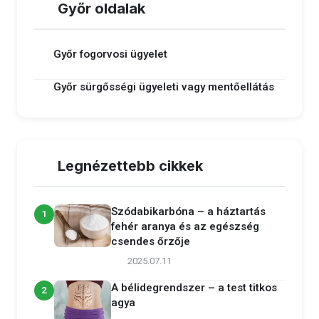
Győr oldalak
Győr fogorvosi ügyelet
Győr sürgősségi ügyeleti vagy mentőellátás
Legnézettebb cikkek
Szódabikarbóna – a háztartás
1
fehér aranya és az egészség
csendes őrzője
2025.07.11
A bélidegrendszer – a test titkos
2
agya