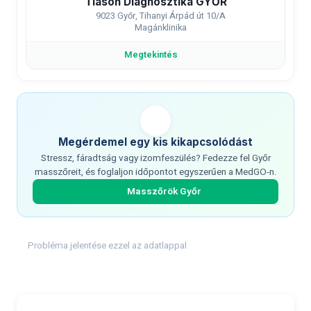
Tiason Diagnosztika GYŐR
9023 Győr, Tihanyi Árpád út 10/A
Magánklinika
Megtekintés
Megérdemel egy kis kikapcsolódást
Stressz, fáradtság vagy izomfeszülés? Fedezze fel Győr
masszőreit, és foglaljon időpontot egyszerűen a MedGO-n.
Masszőrök Győr
Probléma jelentése ezzel az adatlappal