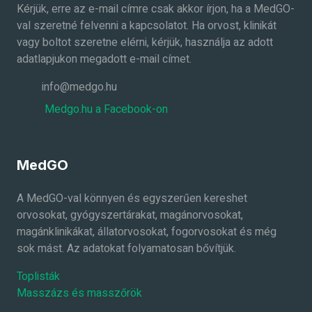
Kérjük, erre az e-mail címre csak akkor írjon, ha a MedGO-
val szeretné felvenni a kapcsolatot. Ha orvost, klinikát
vagy boltot szeretne elérni, kérjük, használja az adott
adatlapjukon megadott e-mail címet.
info@medgo.hu
Medgo.hu a Facebook-on
MedGO
A MedGO-val könnyen és egyszerűen kereshet
orvosokat, gyógyszertárakat, magánorvosokat,
magánklinikákat, állatorvosokat, fogorvosokat és még
sok mást. Az adatokat folyamatosan bővítjük.
Toplisták
Masszázs és masszőrök