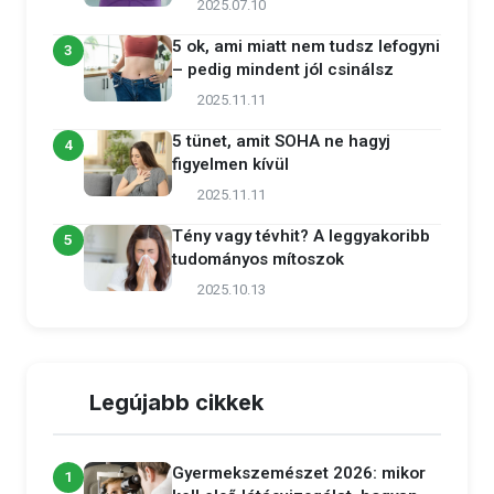
2025.07.10
5 ok, ami miatt nem tudsz lefogyni
3
– pedig mindent jól csinálsz
2025.11.11
5 tünet, amit SOHA ne hagyj
4
figyelmen kívül
2025.11.11
Tény vagy tévhit? A leggyakoribb
5
tudományos mítoszok
2025.10.13
Legújabb cikkek
Gyermekszemészet 2026: mikor
1