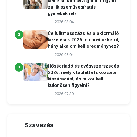
kell első látásvizsgálat, hogyan
zajlik szemüvegíratás
gyerekeknél?
2026.08.04
Cellulitmasszázs és alakformáló
2
kezelések 2026: mennyibe kerül,
hány alkalom kell eredményhez?
2026.08.04
Hőségriadó és gyógyszerszedés
3
2026: melyik tabletta fokozza a
kiszáradást, és mikor kell
különösen figyelni?
2026.07.30
Szavazás