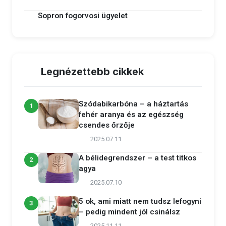
Sopron fogorvosi ügyelet
Legnézettebb cikkek
Szódabikarbóna – a háztartás
1
fehér aranya és az egészség
csendes őrzője
2025.07.11
A bélidegrendszer – a test titkos
2
agya
2025.07.10
5 ok, ami miatt nem tudsz lefogyni
3
– pedig mindent jól csinálsz