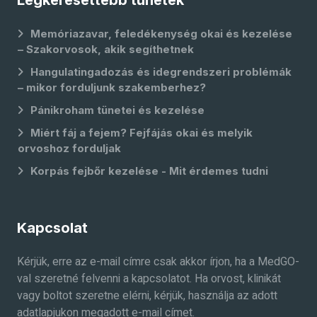
Legkeresettebb tünetek
Memóriazavar, feledékenység okai és kezelése
– Szakorvosok, akik segíthetnek
Hangulatingadozás és idegrendszeri problémák
– mikor forduljunk szakemberhez?
Pánikroham tünetei és kezelése
Miért fáj a fejem? Fejfájás okai és melyik
orvoshoz forduljak
Korpás fejbőr kezelése - Mit érdemes tudni
Kapcsolat
Kérjük, erre az e-mail címre csak akkor írjon, ha a MedGO-
val szeretné felvenni a kapcsolatot. Ha orvost, klinikát
vagy boltot szeretne elérni, kérjük, használja az adott
adatlapjukon megadott e-mail címet.