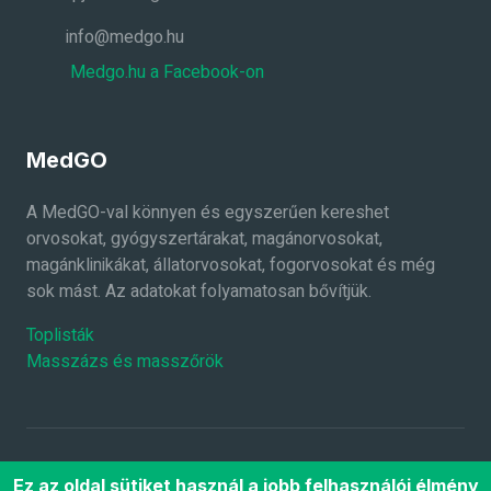
info@medgo.hu
Medgo.hu a Facebook-on
MedGO
A MedGO-val könnyen és egyszerűen kereshet
orvosokat, gyógyszertárakat, magánorvosokat,
magánklinikákat, állatorvosokat, fogorvosokat és még
sok mást. Az adatokat folyamatosan bővítjük.
Toplisták
Masszázs és masszőrök
2026 ©
MedGO.hu
Minden jog fenntartva.
Ez az oldal sütiket használ a jobb felhasználói élmény