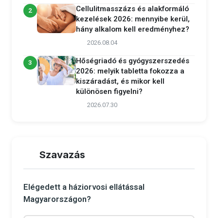
Cellulitmasszázs és alakformáló
2
kezelések 2026: mennyibe kerül,
hány alkalom kell eredményhez?
2026.08.04
Hőségriadó és gyógyszerszedés
3
2026: melyik tabletta fokozza a
kiszáradást, és mikor kell
különösen figyelni?
2026.07.30
Szavazás
Elégedett a háziorvosi ellátással
Magyarországon?