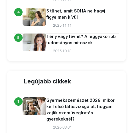
2025.11.11
5 tünet, amit SOHA ne hagyj
4
figyelmen kívül
2025.11.11
Tény vagy tévhit? A leggyakoribb
5
tudományos mítoszok
2025.10.13
Legújabb cikkek
Gyermekszemészet 2026: mikor
1
kell első látásvizsgálat, hogyan
zajlik szemüvegíratás
gyerekeknél?
2026.08.04