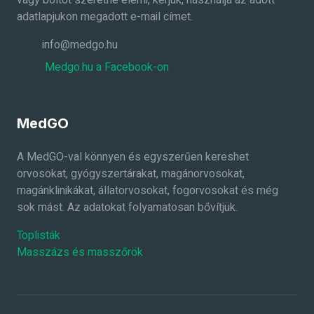
vagy boltot szeretne elérni, kérjük, használja az adott
adatlapjukon megadott e-mail címet.
info@medgo.hu
Medgo.hu a Facebook-on
MedGO
A MedGO-val könnyen és egyszerűen kereshet
orvosokat, gyógyszertárakat, magánorvosokat,
magánklinikákat, állatorvosokat, fogorvosokat és még
sok mást. Az adatokat folyamatosan bővítjük.
Toplisták
Masszázs és masszőrök