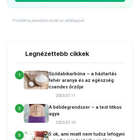
Probléma jelentése ezzel az adatlappal
Legnézettebb cikkek
Szódabikarbóna – a háztartás
1
fehér aranya és az egészség
csendes őrzője
2025.07.11
A bélidegrendszer – a test titkos
2
agya
2025.07.10
5 ok, ami miatt nem tudsz lefogyni
3