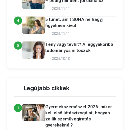
– pedig mindent jól csinálsz
2025.11.11
5 tünet, amit SOHA ne hagyj
4
figyelmen kívül
2025.11.11
Tény vagy tévhit? A leggyakoribb
5
tudományos mítoszok
2025.10.13
Legújabb cikkek
Gyermekszemészet 2026: mikor
1
kell első látásvizsgálat, hogyan
zajlik szemüvegíratás
gyerekeknél?