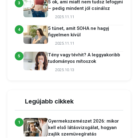
5 ok, ami miatt nem tudsz lefogyni
3
– pedig mindent jól csinálsz
2025.11.11
5 tünet, amit SOHA ne hagyj
4
figyelmen kívül
2025.11.11
Tény vagy tévhit? A leggyakoribb
5
tudományos mítoszok
2025.10.13
Legújabb cikkek
Gyermekszemészet 2026: mikor
1
kell első látásvizsgálat, hogyan
zajlik szemüvegíratás