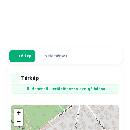
Térkép
Vélemények
Térkép
Budapest II. kerület
összes szolgáltatása
+
−