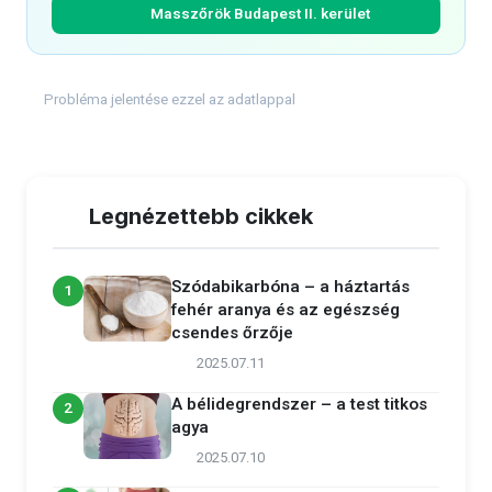
Masszőrök Budapest II. kerület
Probléma jelentése ezzel az adatlappal
Legnézettebb cikkek
Szódabikarbóna – a háztartás
1
fehér aranya és az egészség
csendes őrzője
2025.07.11
A bélidegrendszer – a test titkos
2
agya
2025.07.10