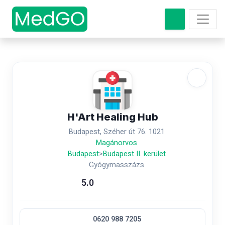
H'Art Healing Hub
Budapest, Széher út 76. 1021
Magánorvos
Budapest
>
Budapest II. kerület
Gyógymasszázs
5.0
0620 988 7205