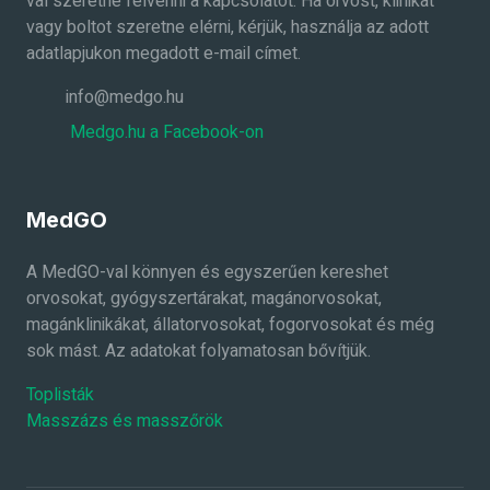
val szeretné felvenni a kapcsolatot. Ha orvost, klinikát
vagy boltot szeretne elérni, kérjük, használja az adott
adatlapjukon megadott e-mail címet.
info@medgo.hu
Medgo.hu a Facebook-on
MedGO
A MedGO-val könnyen és egyszerűen kereshet
orvosokat, gyógyszertárakat, magánorvosokat,
magánklinikákat, állatorvosokat, fogorvosokat és még
sok mást. Az adatokat folyamatosan bővítjük.
Toplisták
Masszázs és masszőrök