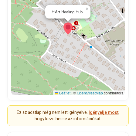
×
H'Art Healing Hub
Leaflet
|
©
OpenStreetMap
contributors
Ez az adatlap még nem lett igényelve.
Igényelje most
,
hogy kezelhesse az információkat.