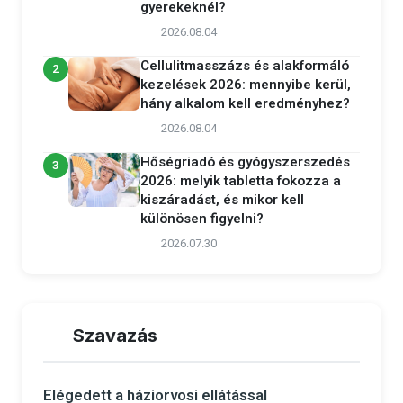
gyerekeknél?
2026.08.04
Cellulitmasszázs és alakformáló
2
kezelések 2026: mennyibe kerül,
hány alkalom kell eredményhez?
2026.08.04
Hőségriadó és gyógyszerszedés
3
2026: melyik tabletta fokozza a
kiszáradást, és mikor kell
különösen figyelni?
2026.07.30
Szavazás
Elégedett a háziorvosi ellátással