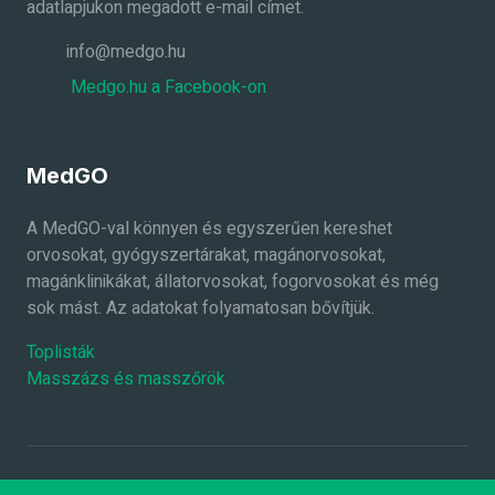
adatlapjukon megadott e-mail címet.
info@medgo.hu
Medgo.hu a Facebook-on
MedGO
A MedGO-val könnyen és egyszerűen kereshet
orvosokat, gyógyszertárakat, magánorvosokat,
magánklinikákat, állatorvosokat, fogorvosokat és még
sok mást. Az adatokat folyamatosan bővítjük.
Toplisták
Masszázs és masszőrök
2026 ©
MedGO.hu
Minden jog fenntartva.