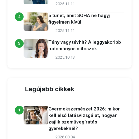
2025.11.11
5 tünet, amit SOHA ne hagyj
4
figyelmen kívül
2025.11.11
Tény vagy tévhit? A leggyakoribb
5
tudományos mítoszok
2025.10.13
Legújabb cikkek
Gyermekszemészet 2026: mikor
1
kell első látásvizsgálat, hogyan
zajlik szemüvegíratás
gyerekeknél?
2026.08.04