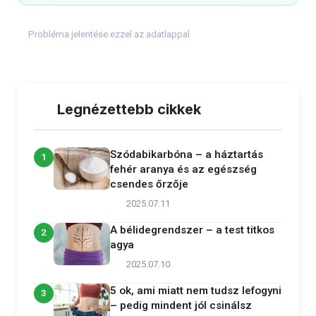
Probléma jelentése ezzel az adatlappal
Legnézettebb cikkek
Szódabikarbóna – a háztartás
1
fehér aranya és az egészség
csendes őrzője
2025.07.11
A bélidegrendszer – a test titkos
2
agya
2025.07.10
5 ok, ami miatt nem tudsz lefogyni
3
– pedig mindent jól csinálsz