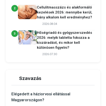
Cellulitmasszázs és alakformáló
2
kezelések 2026: mennyibe kerül,
hány alkalom kell eredményhez?
2026.08.04
Hőségriadó és gyógyszerszedés
3
2026: melyik tabletta fokozza a
kiszáradást, és mikor kell
különösen figyelni?
2026.07.30
Szavazás
Elégedett a háziorvosi ellátással
Magyarországon?