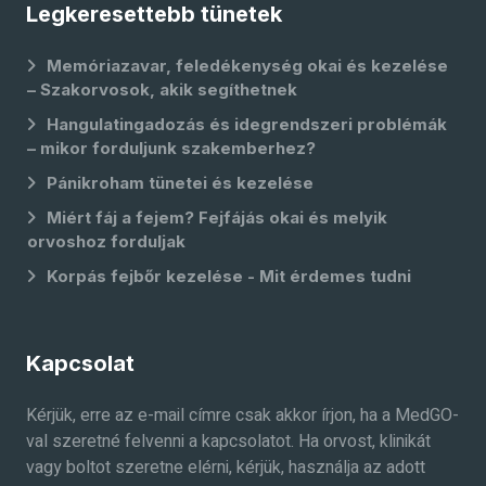
Legkeresettebb tünetek
Memóriazavar, feledékenység okai és kezelése
– Szakorvosok, akik segíthetnek
Hangulatingadozás és idegrendszeri problémák
– mikor forduljunk szakemberhez?
Pánikroham tünetei és kezelése
Miért fáj a fejem? Fejfájás okai és melyik
orvoshoz forduljak
Korpás fejbőr kezelése - Mit érdemes tudni
Kapcsolat
Kérjük, erre az e-mail címre csak akkor írjon, ha a MedGO-
val szeretné felvenni a kapcsolatot. Ha orvost, klinikát
vagy boltot szeretne elérni, kérjük, használja az adott