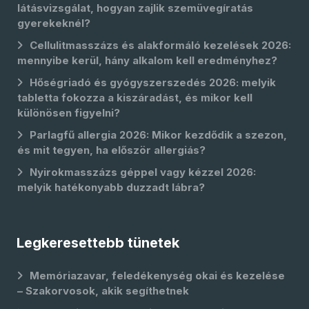
látásvizsgálat, hogyan zajlik szemüvegíratás
gyerekeknél?
Cellulitmasszázs és alakformáló kezelések 2026:
mennyibe kerül, hány alkalom kell eredményhez?
Hőségriadó és gyógyszerszedés 2026: melyik
tabletta fokozza a kiszáradást, és mikor kell
különösen figyelni?
Parlagfű allergia 2026: Mikor kezdődik a szezon,
és mit tegyen, ha először allergiás?
Nyirokmasszázs géppel vagy kézzel 2026:
melyik hatékonyabb duzzadt lábra?
Legkeresettebb tünetek
Memóriazavar, feledékenység okai és kezelése
– Szakorvosok, akik segíthetnek