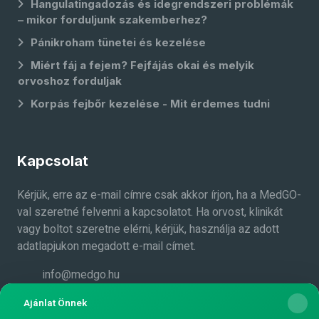
Hangulatingadozás és idegrendszeri problémák
– mikor forduljunk szakemberhez?
Pánikroham tünetei és kezelése
Miért fáj a fejem? Fejfájás okai és melyik
orvoshoz forduljak
Korpás fejbőr kezelése - Mit érdemes tudni
Kapcsolat
Kérjük, erre az e-mail címre csak akkor írjon, ha a MedGO-
val szeretné felvenni a kapcsolatot. Ha orvost, klinikát
vagy boltot szeretne elérni, kérjük, használja az adott
adatlapjukon megadott e-mail címet.
info@medgo.hu
Medgo.hu a Facebook-on
Ajánlat Önnek