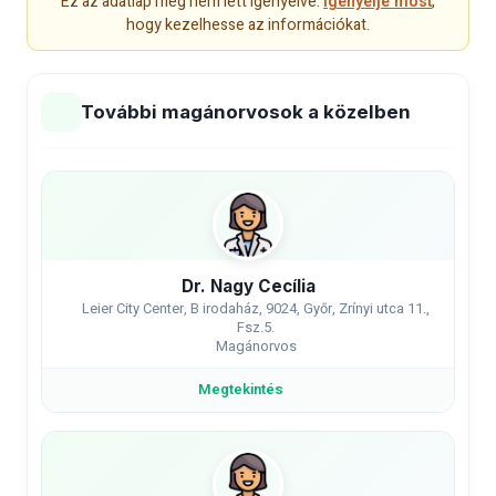
Ez az adatlap még nem lett igényelve.
Igényelje most
,
hogy kezelhesse az információkat.
További magánorvosok a közelben
Dr. Nagy Cecília
Leier City Center, B irodaház, 9024, Győr, Zrínyi utca 11.,
Fsz.5.
Magánorvos
Megtekintés