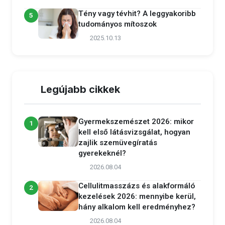
Tény vagy tévhit? A leggyakoribb
5
tudományos mítoszok
2025.10.13
Legújabb cikkek
Gyermekszemészet 2026: mikor
1
kell első látásvizsgálat, hogyan
zajlik szemüvegíratás
gyerekeknél?
2026.08.04
Cellulitmasszázs és alakformáló
2
kezelések 2026: mennyibe kerül,
hány alkalom kell eredményhez?
2026.08.04