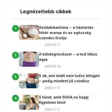
Legnézettebb cikkek
Szódabikarbóna – a háztartás
1
fehér aranya és az egészség
csendes őrzője
2025.07.11
A bélidegrendszer – a test titkos
2
agya
2025.07.10
5 ok, ami miatt nem tudsz lefogyni
3
– pedig mindent jól csinálsz
2025.11.11
5 tünet, amit SOHA ne hagyj
4
figyelmen kívül
2025.11.11