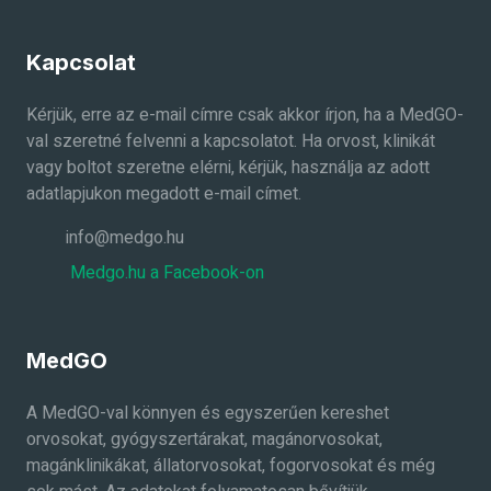
Kapcsolat
Kérjük, erre az e-mail címre csak akkor írjon, ha a MedGO-
val szeretné felvenni a kapcsolatot. Ha orvost, klinikát
vagy boltot szeretne elérni, kérjük, használja az adott
adatlapjukon megadott e-mail címet.
info@medgo.hu
Medgo.hu a Facebook-on
MedGO
A MedGO-val könnyen és egyszerűen kereshet
orvosokat, gyógyszertárakat, magánorvosokat,
magánklinikákat, állatorvosokat, fogorvosokat és még