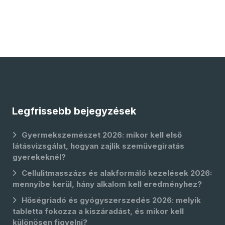
Legfrissebb bejegyzések
Gyermekszemészet 2026: mikor kell első
látásvizsgálat, hogyan zajlik szemüvegíratás
gyerekeknél?
Cellulitmasszázs és alakformáló kezelések 2026:
mennyibe kerül, hány alkalom kell eredményhez?
Hőségriadó és gyógyszerszedés 2026: melyik
tabletta fokozza a kiszáradást, és mikor kell
különösen figyelni?