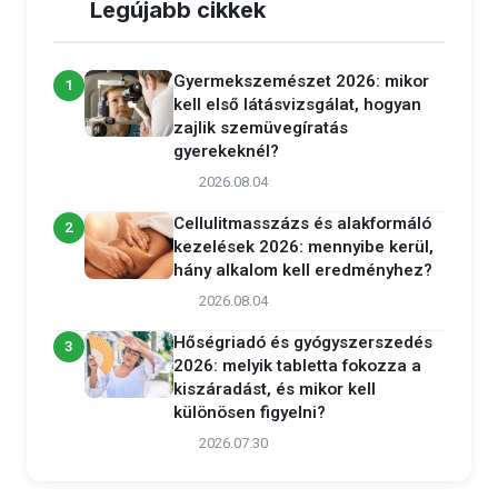
Legújabb cikkek
Gyermekszemészet 2026: mikor
1
kell első látásvizsgálat, hogyan
zajlik szemüvegíratás
gyerekeknél?
2026.08.04
Cellulitmasszázs és alakformáló
2
kezelések 2026: mennyibe kerül,
hány alkalom kell eredményhez?
2026.08.04
Hőségriadó és gyógyszerszedés
3
2026: melyik tabletta fokozza a
kiszáradást, és mikor kell
különösen figyelni?
2026.07.30