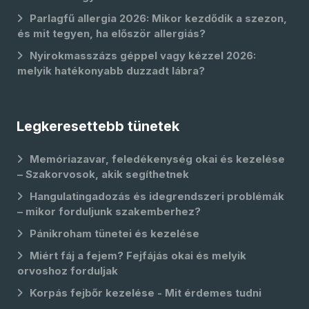
Parlagfű allergia 2026: Mikor kezdődik a szezon,
és mit tegyen, ha először allergiás?
Nyirokmasszázs géppel vagy kézzel 2026:
melyik hatékonyabb duzzadt lábra?
Legkeresettebb tünetek
Memóriazavar, feledékenység okai és kezelése
– Szakorvosok, akik segíthetnek
Hangulatingadozás és idegrendszeri problémák
– mikor forduljunk szakemberhez?
Pánikroham tünetei és kezelése
Miért fáj a fejem? Fejfájás okai és melyik
orvoshoz forduljak
Korpás fejbőr kezelése - Mit érdemes tudni