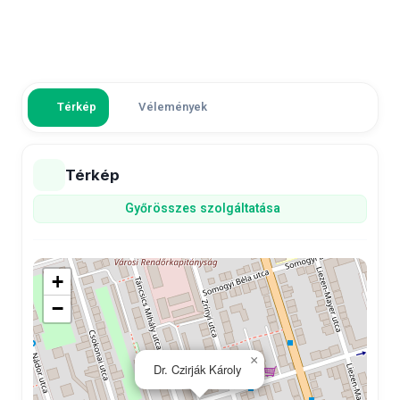
Térkép
Vélemények
Térkép
Győr
összes szolgáltatása
+
−
×
Dr. Czirják Károly