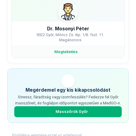
Dr. Mosonyi Péter
9022 Győr, Móricz Zs. rkp. 1/B. fszt. 11.
Magánorvos
Megtekintés
Megérdemel egy kis kikapcsolódást
Stressz, fáradtság vagy izomfeszülés? Fedezze fel Győr
masszőreit, és foglaljon időpontot egyszerűen a MedGO-n.
Masszőrök Győr
Probléma jelentése ezzel az adatlappal