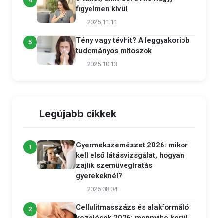
4
figyelmen kívül
2025.11.11
Tény vagy tévhit? A leggyakoribb
5
tudományos mítoszok
2025.10.13
Legújabb cikkek
Gyermekszemészet 2026: mikor
1
kell első látásvizsgálat, hogyan
zajlik szemüvegíratás
gyerekeknél?
2026.08.04
Cellulitmasszázs és alakformáló
2
kezelések 2026: mennyibe kerül,