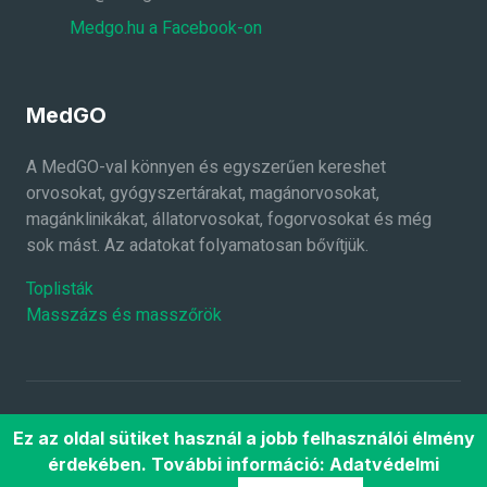
Medgo.hu a Facebook-on
MedGO
A MedGO-val könnyen és egyszerűen kereshet
orvosokat, gyógyszertárakat, magánorvosokat,
magánklinikákat, állatorvosokat, fogorvosokat és még
sok mást. Az adatokat folyamatosan bővítjük.
Toplisták
Masszázs és masszőrök
2026 ©
MedGO.hu
Minden jog fenntartva.
Ez az oldal sütiket használ a jobb felhasználói élmény
Főoldal
Súgó
ÁSZF
Adatkezelési
érdekében. További információ:
Adatvédelmi
tájékoztató
Rólunk
Gyakran ismételt kérdések