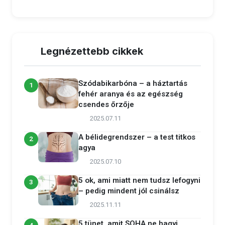
Legnézettebb cikkek
Szódabikarbóna – a háztartás
1
fehér aranya és az egészség
csendes őrzője
2025.07.11
A bélidegrendszer – a test titkos
2
agya
2025.07.10
5 ok, ami miatt nem tudsz lefogyni
3
– pedig mindent jól csinálsz
2025.11.11
5 tünet, amit SOHA ne hagyj