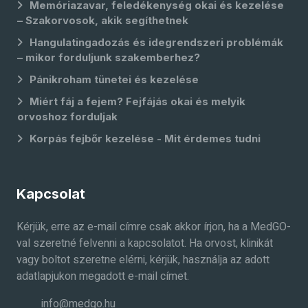
Memóriazavar, feledékenység okai és kezelése
– Szakorvosok, akik segíthetnek
Hangulatingadozás és idegrendszeri problémák
– mikor forduljunk szakemberhez?
Pánikroham tünetei és kezelése
Miért fáj a fejem? Fejfájás okai és melyik
orvoshoz forduljak
Korpás fejbőr kezelése - Mit érdemes tudni
Kapcsolat
Kérjük, erre az e-mail címre csak akkor írjon, ha a MedGO-
val szeretné felvenni a kapcsolatot. Ha orvost, klinikát
vagy boltot szeretne elérni, kérjük, használja az adott
adatlapjukon megadott e-mail címet.
info@medgo.hu