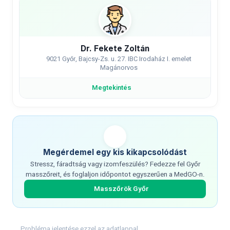
Dr. Fekete Zoltán
9021 Győr, Bajcsy-Zs. u. 27. IBC Irodaház I. emelet
Magánorvos
Megtekintés
Megérdemel egy kis kikapcsolódást
Stressz, fáradtság vagy izomfeszülés? Fedezze fel Győr
masszőreit, és foglaljon időpontot egyszerűen a MedGO-n.
Masszőrök Győr
Probléma jelentése ezzel az adatlappal