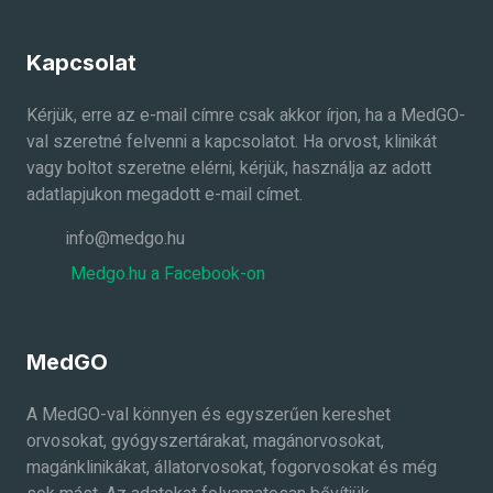
Kapcsolat
Kérjük, erre az e-mail címre csak akkor írjon, ha a MedGO-
val szeretné felvenni a kapcsolatot. Ha orvost, klinikát
vagy boltot szeretne elérni, kérjük, használja az adott
adatlapjukon megadott e-mail címet.
info@medgo.hu
Medgo.hu a Facebook-on
MedGO
A MedGO-val könnyen és egyszerűen kereshet
orvosokat, gyógyszertárakat, magánorvosokat,
magánklinikákat, állatorvosokat, fogorvosokat és még