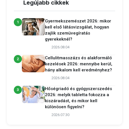
Legújabb cikkek
Gyermekszemészet 2026: mikor
1
kell első látásvizsgálat, hogyan
zajlik szemüvegíratás
gyerekeknél?
2026.08.04
Cellulitmasszázs és alakformáló
2
kezelések 2026: mennyibe kerül,
hány alkalom kell eredményhez?
2026.08.04
Hőségriadó és gyógyszerszedés
3
2026: melyik tabletta fokozza a
kiszáradást, és mikor kell
különösen figyelni?
2026.07.30