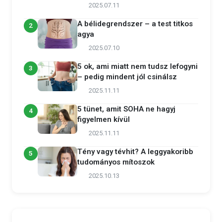
2025.07.11
A bélidegrendszer – a test titkos
2
agya
2025.07.10
5 ok, ami miatt nem tudsz lefogyni
3
– pedig mindent jól csinálsz
2025.11.11
5 tünet, amit SOHA ne hagyj
4
figyelmen kívül
2025.11.11
Tény vagy tévhit? A leggyakoribb
5
tudományos mítoszok
2025.10.13