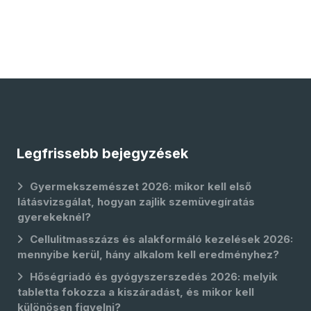
Legfrissebb bejegyzések
Gyermekszemészet 2026: mikor kell első
látásvizsgálat, hogyan zajlik szemüvegíratás
gyerekeknél?
Cellulitmasszázs és alakformáló kezelések 2026:
mennyibe kerül, hány alkalom kell eredményhez?
Hőségriadó és gyógyszerszedés 2026: melyik
tabletta fokozza a kiszáradást, és mikor kell
különösen figyelni?