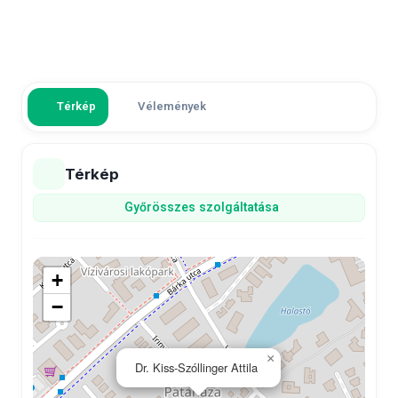
Térkép
Vélemények
Térkép
Győr
összes szolgáltatása
+
−
×
Dr. Kiss-Szóllinger Attila