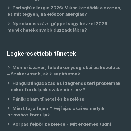
Parlagfű allergia 2026: Mikor kezdődik a szezon,
és mit tegyen, ha először allergiás?
Nyirokmasszázs géppel vagy kézzel 2026:
melyik hatékonyabb duzzadt lábra?
Legkeresettebb tünetek
Memóriazavar, feledékenység okai és kezelése
– Szakorvosok, akik segíthetnek
Hangulatingadozás és idegrendszeri problémák
– mikor forduljunk szakemberhez?
Pánikroham tünetei és kezelése
Miért fáj a fejem? Fejfájás okai és melyik
orvoshoz forduljak
Korpás fejbőr kezelése - Mit érdemes tudni