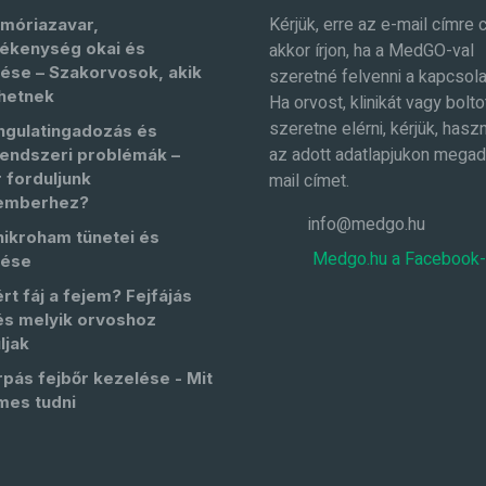
Kérjük, erre az e-mail címre 
móriazavar,
ékenység okai és
akkor írjon, ha a MedGO-val
ése – Szakorvosok, akik
szeretné felvenni a kapcsola
hetnek
Ha orvost, klinikát vagy bolto
szeretne elérni, kérjük, haszn
ngulatingadozás és
az adott adatlapjukon megad
endszeri problémák –
 forduljunk
mail címet.
emberhez?
info@medgo.hu
nikroham tünetei és
Medgo.hu a Facebook
lése
rt fáj a fejem? Fejfájás
és melyik orvoshoz
ljak
pás fejbőr kezelése - Mit
mes tudni