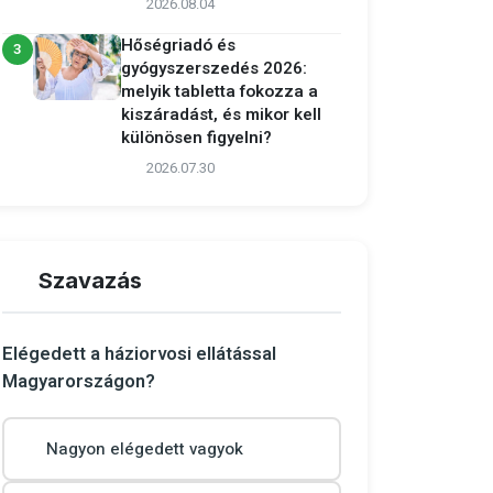
2026.08.04
Hőségriadó és
3
gyógyszerszedés 2026:
melyik tabletta fokozza a
kiszáradást, és mikor kell
különösen figyelni?
2026.07.30
Szavazás
Elégedett a háziorvosi ellátással
Magyarországon?
Nagyon elégedett vagyok