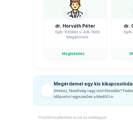
dr. Horváth Péter
dr. 
Győr, Víztükör u. 4/A, 9026
Győr,
Magánorvos
Megtekintés
M
Megérdemel egy kis kikapcsolódá
Stressz, fáradtság vagy izomfeszülés? Fedezz
időpontot egyszerűen a MedGO-n.
Probléma jelentése ezzel az adatlappal