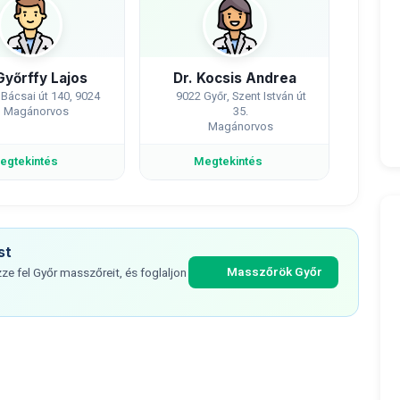
Győrffy Lajos
Dr. Kocsis Andrea
 Bácsai út 140, 9024
9022 Győr, Szent István út
Magánorvos
35.
Magánorvos
egtekintés
Megtekintés
st
Masszőrök Győr
e fel Győr masszőreit, és foglaljon