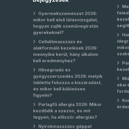
Me
feled
Gyermekszemészet 2026:
kezel
mikor kell első látásvizsgálat,
segít
hogyan zajlik szemüvegíratás
gyerekeknél?
Ha
idegr
Cellulitmasszázs és
mikor
alakformáló kezelések 2026:
szak
mennyibe kerül, hány alkalom
kell eredményhez?
Pá
keze
Hőségriadó és
gyógyszerszedés 2026: melyik
Mié
tabletta fokozza a kiszáradást,
okai 
és mikor kell különösen
fordu
figyelni?
Kor
Parlagfű allergia 2026: Mikor
érde
kezdődik a szezon, és mit
tegyen, ha először allergiás?
Nyirokmasszázs géppel