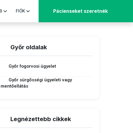
B
FIÓK
Pácienseket szeretnék
Győr oldalak
Győr fogorvosi ügyelet
Győr sürgősségi ügyeleti vagy
mentőellátás
Legnézettebb cikkek