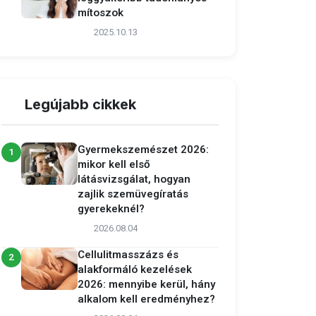
mítoszok
2025.10.13
Legújabb cikkek
Gyermekszemészet 2026:
1
mikor kell első
látásvizsgálat, hogyan
zajlik szemüvegíratás
gyerekeknél?
2026.08.04
Cellulitmasszázs és
2
alakformáló kezelések
2026: mennyibe kerül, hány
alkalom kell eredményhez?