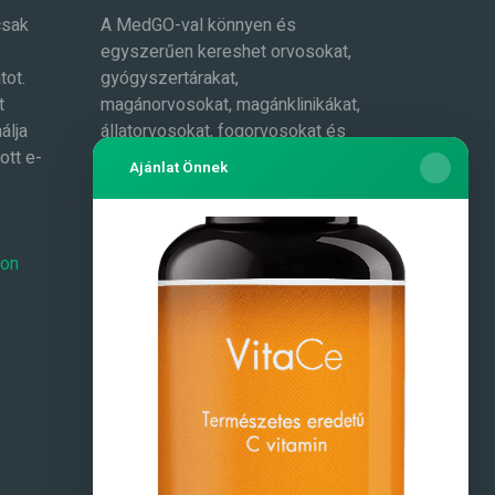
csak
A MedGO-val könnyen és
egyszerűen kereshet orvosokat,
tot.
gyógyszertárakat,
t
magánorvosokat, magánklinikákat,
álja
állatorvosokat, fogorvosokat és
ott e-
még sok mást. Az adatokat
Ajánlat Önnek
folyamatosan bővítjük.
Toplisták
Masszázs és masszőrök
-on