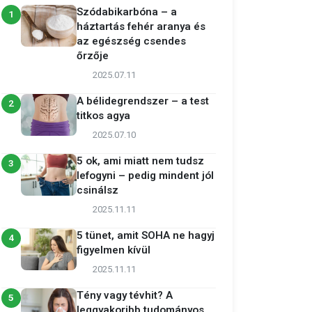
Szódabikarbóna – a
1
háztartás fehér aranya és
az egészség csendes
őrzője
2025.07.11
A bélidegrendszer – a test
2
titkos agya
2025.07.10
5 ok, ami miatt nem tudsz
3
lefogyni – pedig mindent jól
csinálsz
2025.11.11
5 tünet, amit SOHA ne hagyj
4
figyelmen kívül
2025.11.11
Tény vagy tévhit? A
5
leggyakoribb tudományos