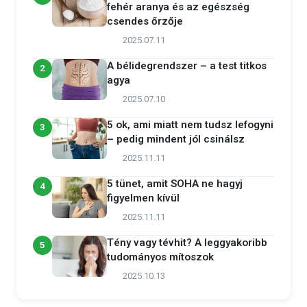
fehér aranya és az egészség
csendes őrzője
2025.07.11
A bélidegrendszer – a test titkos
2
agya
2025.07.10
5 ok, ami miatt nem tudsz lefogyni
3
– pedig mindent jól csinálsz
2025.11.11
5 tünet, amit SOHA ne hagyj
4
figyelmen kívül
2025.11.11
Tény vagy tévhit? A leggyakoribb
5
tudományos mítoszok
2025.10.13