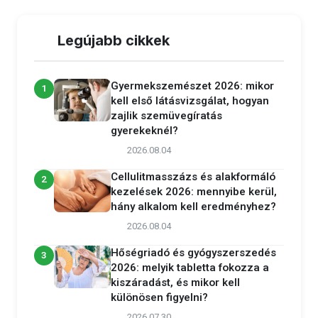
Legújabb cikkek
Gyermekszemészet 2026: mikor
1
kell első látásvizsgálat, hogyan
zajlik szemüvegíratás
gyerekeknél?
2026.08.04
Cellulitmasszázs és alakformáló
2
kezelések 2026: mennyibe kerül,
hány alkalom kell eredményhez?
2026.08.04
Hőségriadó és gyógyszerszedés
3
2026: melyik tabletta fokozza a
kiszáradást, és mikor kell
különösen figyelni?
2026.07.30