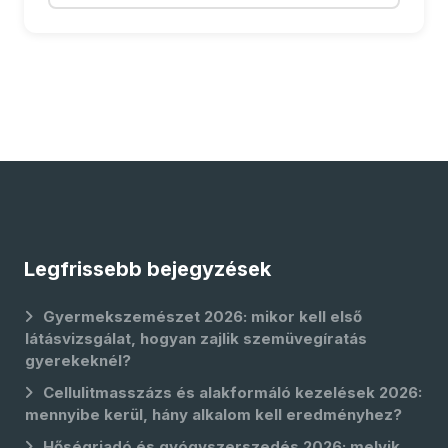
Legfrissebb bejegyzések
Gyermekszemészet 2026: mikor kell első
látásvizsgálat, hogyan zajlik szemüvegíratás
gyerekeknél?
Cellulitmasszázs és alakformáló kezelések 2026:
mennyibe kerül, hány alkalom kell eredményhez?
Hőségriadó és gyógyszerszedés 2026: melyik