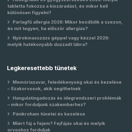
tabletta fokozza a kiszáradást, és mikor kell
különösen figyelni?
Parlagfű allergia 2026: Mikor kezdődik a szezon,
és mit tegyen, ha először allergiás?
Nyirokmasszázs géppel vagy kézzel 2026:
melyik hatékonyabb duzzadt lábra?
Legkeresettebb tünetek
Memóriazavar, feledékenység okai és kezelése
– Szakorvosok, akik segíthetnek
Hangulatingadozás és idegrendszeri problémák
– mikor forduljunk szakemberhez?
Pánikroham tünetei és kezelése
Miért fáj a fejem? Fejfájás okai és melyik
orvoshoz forduljak