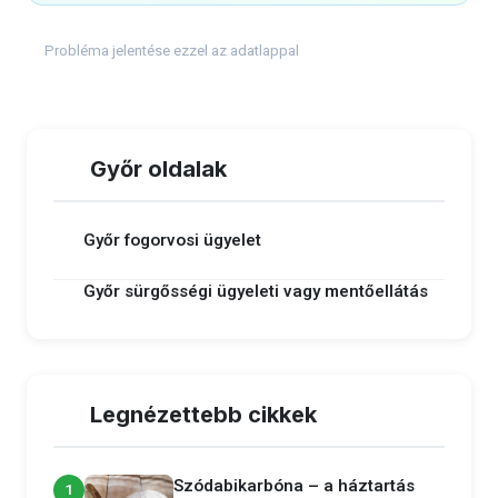
Probléma jelentése ezzel az adatlappal
Győr oldalak
Győr fogorvosi ügyelet
Győr sürgősségi ügyeleti vagy mentőellátás
Legnézettebb cikkek
Szódabikarbóna – a háztartás
1