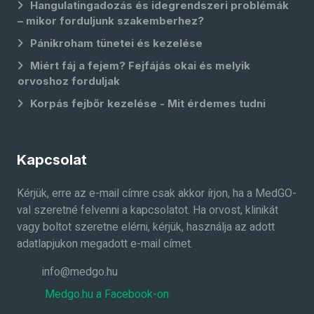
Hangulatingadozás és idegrendszeri problémák
– mikor forduljunk szakemberhez?
Pánikroham tünetei és kezelése
Miért fáj a fejem? Fejfájás okai és melyik
orvoshoz forduljak
Korpás fejbőr kezelése - Mit érdemes tudni
Kapcsolat
Kérjük, erre az e-mail címre csak akkor írjon, ha a MedGO-
val szeretné felvenni a kapcsolatot. Ha orvost, klinikát
vagy boltot szeretne elérni, kérjük, használja az adott
adatlapjukon megadott e-mail címet.
info@medgo.hu
Medgo.hu a Facebook-on