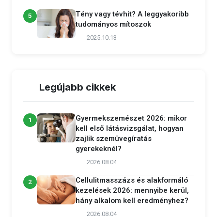
Tény vagy tévhit? A leggyakoribb
5
tudományos mítoszok
2025.10.13
Legújabb cikkek
Gyermekszemészet 2026: mikor
1
kell első látásvizsgálat, hogyan
zajlik szemüvegíratás
gyerekeknél?
2026.08.04
Cellulitmasszázs és alakformáló
2
kezelések 2026: mennyibe kerül,
hány alkalom kell eredményhez?
2026.08.04