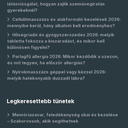
látásvizsgálat, hogyan zajlik szemüvegíratás
gyerekeknél?
Cellulitmasszázs és alakformáló kezelések 2026:
mennyibe kerül, hány alkalom kell eredményhez?
Hőségriadó és gyógyszerszedés 2026: melyik
tabletta fokozza a kiszáradást, és mikor kell
különösen figyelni?
Parlagfű allergia 2026: Mikor kezdődik a szezon,
és mit tegyen, ha először allergiás?
Nyirokmasszázs géppel vagy kézzel 2026:
melyik hatékonyabb duzzadt lábra?
Legkeresettebb tünetek
Memóriazavar, feledékenység okai és kezelése
– Szakorvosok, akik segíthetnek