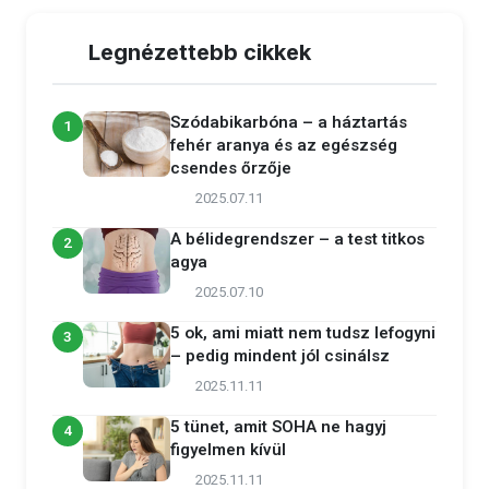
Legnézettebb cikkek
Szódabikarbóna – a háztartás
1
fehér aranya és az egészség
csendes őrzője
2025.07.11
A bélidegrendszer – a test titkos
2
agya
2025.07.10
5 ok, ami miatt nem tudsz lefogyni
3
– pedig mindent jól csinálsz
2025.11.11
5 tünet, amit SOHA ne hagyj
4
figyelmen kívül
2025.11.11