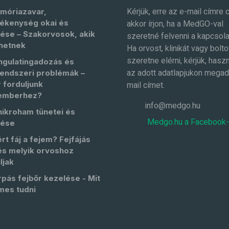
Kérjük, erre az e-mail címre 
móriazavar,
ékenység okai és
akkor írjon, ha a MedGO-val
ése – Szakorvosok, akik
szeretné felvenni a kapcsola
hetnek
Ha orvost, klinikát vagy bolto
szeretne elérni, kérjük, haszn
ngulatingadozás és
az adott adatlapjukon megad
endszeri problémák –
 forduljunk
mail címet.
emberhez?
info@medgo.hu
nikroham tünetei és
Medgo.hu a Facebook
lése
rt fáj a fejem? Fejfájás
és melyik orvoshoz
ljak
pás fejbőr kezelése - Mit
mes tudni