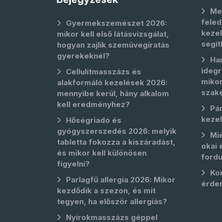
Me
feled
Gyermekszemészet 2026:
kezel
mikor kell első látásvizsgálat,
segít
hogyan zajlik szemüvegíratás
gyerekeknél?
Ha
idegr
Cellulitmasszázs és
mikor
alakformáló kezelések 2026:
szak
mennyibe kerül, hány alkalom
kell eredményhez?
Pá
keze
Hőségriadó és
gyógyszerszedés 2026: melyik
Mié
tabletta fokozza a kiszáradást,
okai 
és mikor kell különösen
fordu
figyelni?
Kor
Parlagfű allergia 2026: Mikor
érde
kezdődik a szezon, és mit
tegyen, ha először allergiás?
Nyirokmasszázs géppel