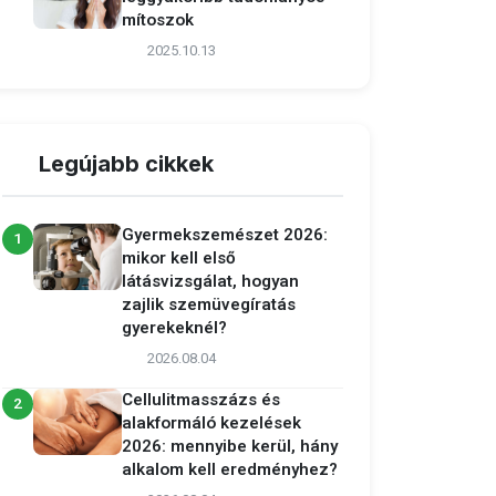
mítoszok
2025.10.13
Legújabb cikkek
Gyermekszemészet 2026:
1
mikor kell első
látásvizsgálat, hogyan
zajlik szemüvegíratás
gyerekeknél?
2026.08.04
Cellulitmasszázs és
2
alakformáló kezelések
2026: mennyibe kerül, hány
alkalom kell eredményhez?