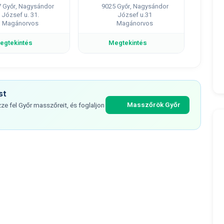
 Győr, Nagysándor
9025 Győr, Nagysándor
József u. 31.
József u.31
Magánorvos
Magánorvos
egtekintés
Megtekintés
st
Masszőrök Győr
e fel Győr masszőreit, és foglaljon