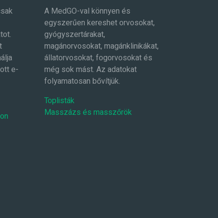
csak
A MedGO-val könnyen és
egyszerűen kereshet orvosokat,
tot.
gyógyszertárakat,
t
magánorvosokat, magánklinikákat,
álja
állatorvosokat, fogorvosokat és
ott e-
még sok mást. Az adatokat
folyamatosan bővítjük.
Toplisták
Masszázs és masszőrök
-on