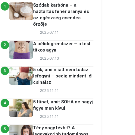
Szódabikarbóna – a
1
háztartás fehér aranya és
az egészség csendes
őrzője
2025.07.11
A bélidegrendszer – a test
2
titkos agya
2025.07.10
5 ok, ami miatt nem tudsz
3
lefogyni – pedig mindent jól
csinálsz
2025.11.11
5 tünet, amit SOHA ne hagyj
4
figyelmen kívül
2025.11.11
Tény vagy tévhit? A
5
leggyakoribb tudományos