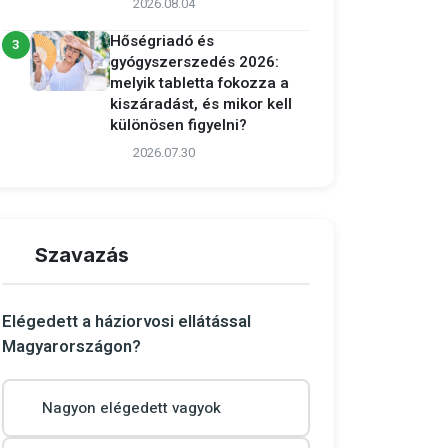
2026.08.04
Hőségriadó és
3
gyógyszerszedés 2026:
melyik tabletta fokozza a
kiszáradást, és mikor kell
különösen figyelni?
2026.07.30
Szavazás
Elégedett a háziorvosi ellátással
Magyarországon?
Nagyon elégedett vagyok