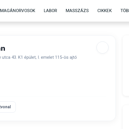
MAGÁNORVOSOK
LABOR
MASSZÁZS
CIKKEK
TÖB
án
 utca 43. K1 épület, I. emelet 115-ös ajtó
tvonal