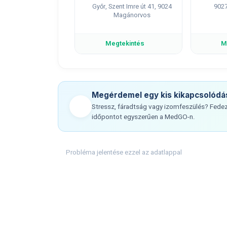
Győr, Szent Imre út 41, 9024
9027
Magánorvos
Megtekintés
M
Megérdemel egy kis kikapcsolódá
Stressz, fáradtság vagy izomfeszülés? Fedezz
időpontot egyszerűen a MedGO-n.
Probléma jelentése ezzel az adatlappal