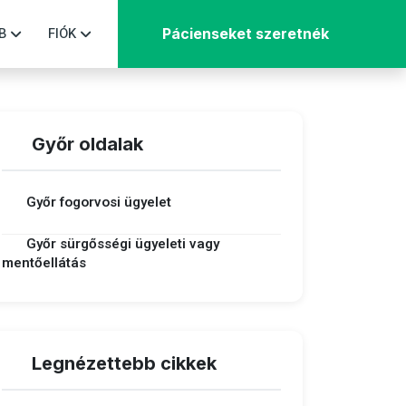
B
FIÓK
Pácienseket szeretnék
Győr oldalak
Győr fogorvosi ügyelet
Győr sürgősségi ügyeleti vagy
mentőellátás
Legnézettebb cikkek