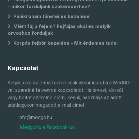
– mikor forduljunk szakemberhez?
Pánikroham tünetei és kezelése
Miért fáj a fejem? Fejfájás okai és melyik
orvoshoz forduljak
Korpás fejbőr kezelése - Mit érdemes tudni
Kapcsolat
Kérjük, erre az e-mail címre csak akkor írjon, ha a MedGO-
val szeretné felvenni a kapcsolatot. Ha orvost, klinikát
vagy boltot szeretne elérni, kérjük, használja az adott
adatlapjukon megadott e-mail címet.
info@medgo.hu
Medgo.hu a Facebook-on