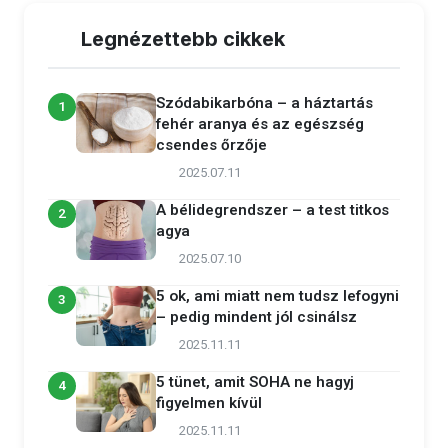
Legnézettebb cikkek
Szódabikarbóna – a háztartás
1
fehér aranya és az egészség
csendes őrzője
2025.07.11
A bélidegrendszer – a test titkos
2
agya
2025.07.10
5 ok, ami miatt nem tudsz lefogyni
3
– pedig mindent jól csinálsz
2025.11.11
5 tünet, amit SOHA ne hagyj
4
figyelmen kívül
2025.11.11