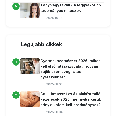
Tény vagy tévhit? A leggyakoribb
5
tudományos mítoszok
2025.10.13
Legújabb cikkek
Gyermekszemészet 2026: mikor
1
kell első látásvizsgálat, hogyan
zajlik szemüvegíratás
gyerekeknél?
2026.08.04
Cellulitmasszázs és alakformáló
2
kezelések 2026: mennyibe kerül,
hány alkalom kell eredményhez?
2026.08.04