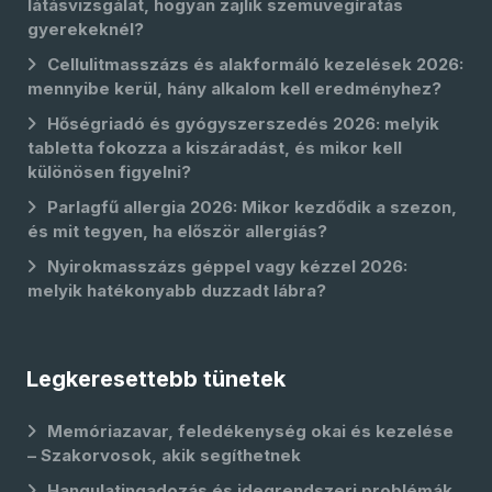
látásvizsgálat, hogyan zajlik szemüvegíratás
gyerekeknél?
Cellulitmasszázs és alakformáló kezelések 2026:
mennyibe kerül, hány alkalom kell eredményhez?
Hőségriadó és gyógyszerszedés 2026: melyik
tabletta fokozza a kiszáradást, és mikor kell
különösen figyelni?
Parlagfű allergia 2026: Mikor kezdődik a szezon,
és mit tegyen, ha először allergiás?
Nyirokmasszázs géppel vagy kézzel 2026:
melyik hatékonyabb duzzadt lábra?
Legkeresettebb tünetek
Memóriazavar, feledékenység okai és kezelése
– Szakorvosok, akik segíthetnek
Hangulatingadozás és idegrendszeri problémák