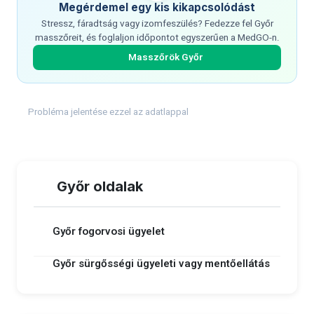
Megérdemel egy kis kikapcsolódást
Stressz, fáradtság vagy izomfeszülés? Fedezze fel Győr
masszőreit, és foglaljon időpontot egyszerűen a MedGO-n.
Masszőrök Győr
Probléma jelentése ezzel az adatlappal
Győr oldalak
Győr fogorvosi ügyelet
Győr sürgősségi ügyeleti vagy mentőellátás