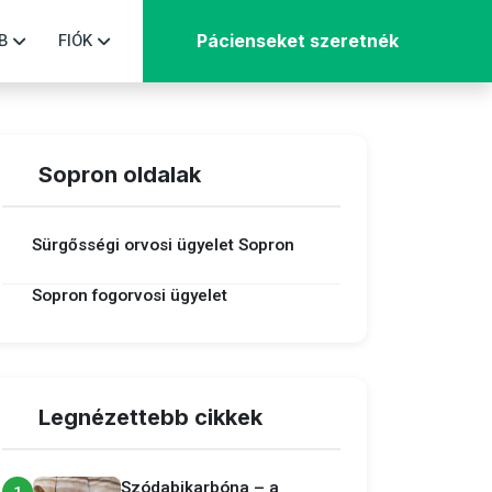
B
FIÓK
Pácienseket szeretnék
Sopron oldalak
Sürgősségi orvosi ügyelet Sopron
Sopron fogorvosi ügyelet
Legnézettebb cikkek
Szódabikarbóna – a