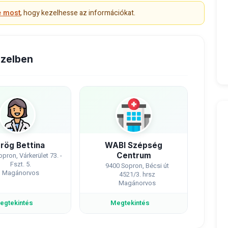
e most
, hogy kezelhesse az információkat.
özelben
rög Bettina
WABI Szépség
Centrum
pron, Várkerület 73. -
Fszt. 5.
9400 Sopron, Bécsi út
Magánorvos
4521/3. hrsz
Magánorvos
egtekintés
Megtekintés