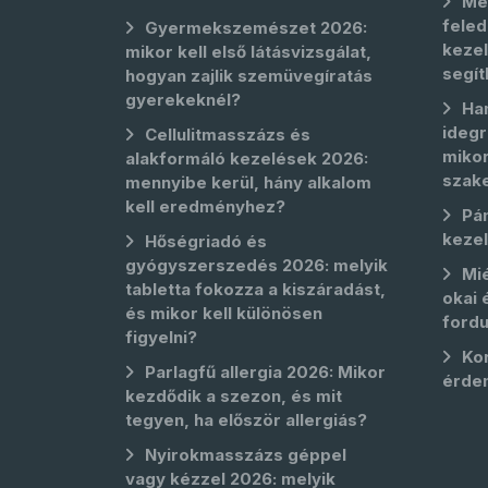
Me
feled
Gyermekszemészet 2026:
kezel
mikor kell első látásvizsgálat,
segít
hogyan zajlik szemüvegíratás
gyerekeknél?
Ha
idegr
Cellulitmasszázs és
mikor
alakformáló kezelések 2026:
szak
mennyibe kerül, hány alkalom
kell eredményhez?
Pá
keze
Hőségriadó és
gyógyszerszedés 2026: melyik
Mié
tabletta fokozza a kiszáradást,
okai 
és mikor kell különösen
fordu
figyelni?
Kor
Parlagfű allergia 2026: Mikor
érde
kezdődik a szezon, és mit
tegyen, ha először allergiás?
Nyirokmasszázs géppel
vagy kézzel 2026: melyik