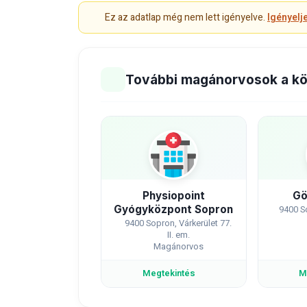
Ez az adatlap még nem lett igényelve.
Igényelj
További magánorvosok a k
Physiopoint
Gö
Gyógyközpont Sopron
9400 So
9400 Sopron, Várkerület 77.
II. em.
Magánorvos
Megtekintés
M