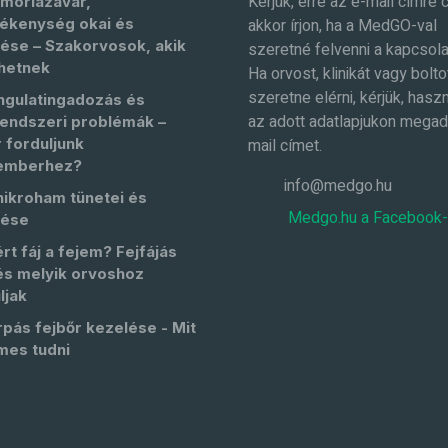
Kérjük, erre az e-mail címre 
móriazavar,
ékenység okai és
akkor írjon, ha a MedGO-val
ése – Szakorvosok, akik
szeretné felvenni a kapcsola
hetnek
Ha orvost, klinikát vagy bolto
szeretne elérni, kérjük, haszn
ngulatingadozás és
az adott adatlapjukon megad
endszeri problémák –
 forduljunk
mail címet.
emberhez?
info@medgo.hu
nikroham tünetei és
Medgo.hu a Facebook
lése
rt fáj a fejem? Fejfájás
és melyik orvoshoz
ljak
pás fejbőr kezelése - Mit
mes tudni