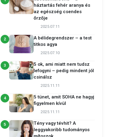
1
háztartás fehér aranya és
az egészség csendes
őrzője
2025.07.11
A bélidegrendszer – a test
2
titkos agya
2025.07.10
5 ok, ami miatt nem tudsz
3
lefogyni – pedig mindent jól
csinálsz
2025.11.11
5 tünet, amit SOHA ne hagyj
4
figyelmen kívül
2025.11.11
Tény vagy tévhit? A
5
leggyakoribb tudományos
mítoszok