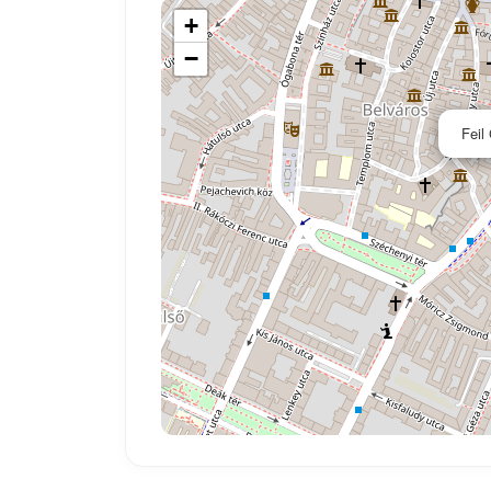
+
−
Feil