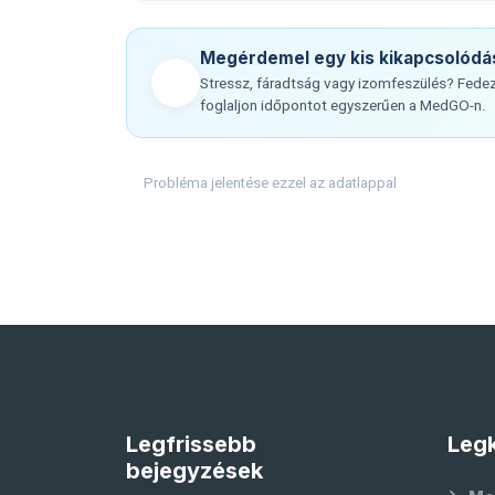
Megérdemel egy kis kikapcsolódá
Stressz, fáradtság vagy izomfeszülés? Fedez
foglaljon időpontot egyszerűen a MedGO-n.
Probléma jelentése ezzel az adatlappal
Legfrissebb
Legk
bejegyzések