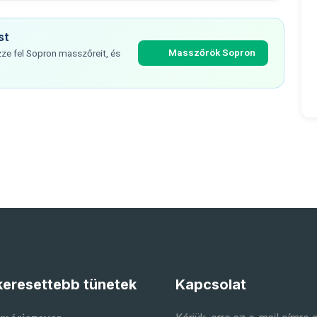
st
Masszőrök Sopron
ze fel Sopron masszőreit, és
eresettebb tünetek
Kapcsolat