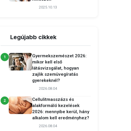
2025.10.13
Legújabb cikkek
Gyermekszemészet 2026:
1
mikor kell első
látásvizsgálat, hogyan
zajlik szemüvegíratás
gyerekeknél?
2026.08.04
Cellulitmasszázs és
2
alakformáló kezelések
2026: mennyibe kerül, hány
alkalom kell eredményhez?
2026.08.04