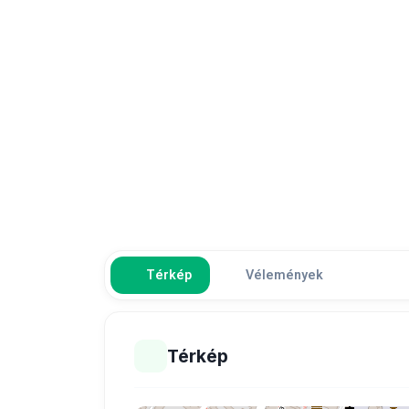
Térkép
Vélemények
Térkép