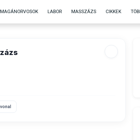
MAGÁNORVOSOK
LABOR
MASSZÁZS
CIKKEK
TÖB
százs
tvonal