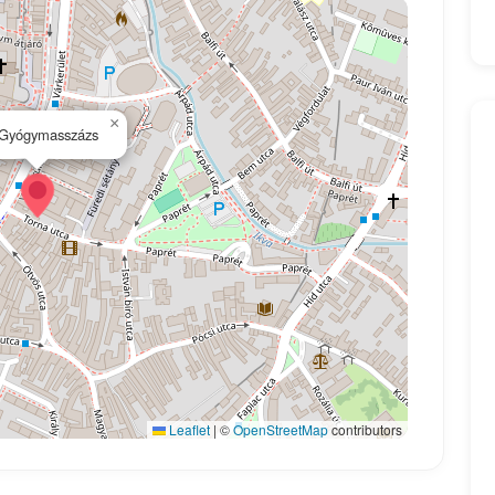
×
 Gyógymasszázs
Leaflet
|
©
OpenStreetMap
contributors