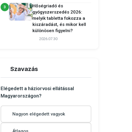
Hőségriadó és
3
gyógyszerszedés 2026:
melyik tabletta fokozza a
kiszáradást, és mikor kell
különösen figyelni?
2026.07.30
Szavazás
Elégedett a háziorvosi ellátással
Magyarországon?
Nagyon elégedett vagyok
Átlagos