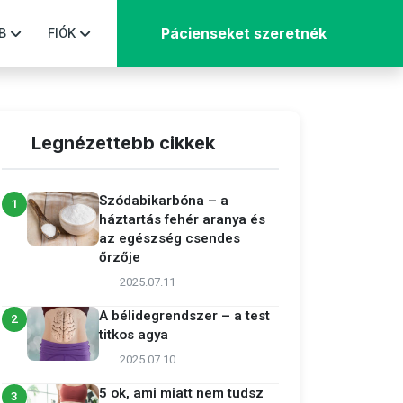
B
FIÓK
Pácienseket szeretnék
Legnézettebb cikkek
Szódabikarbóna – a
1
háztartás fehér aranya és
az egészség csendes
őrzője
2025.07.11
A bélidegrendszer – a test
2
titkos agya
2025.07.10
5 ok, ami miatt nem tudsz
3