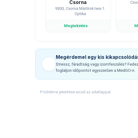
Csorna
Csor
9300, Csorna Mártírok tere 1.
Optika
Megtekintés
M
Megérdemel egy kis kikapcsolódá
Stressz, fáradtság vagy izomfeszülés? Fedez
foglaljon időpontot egyszerűen a MedGO-n.
Probléma jelentése ezzel az adatlappal