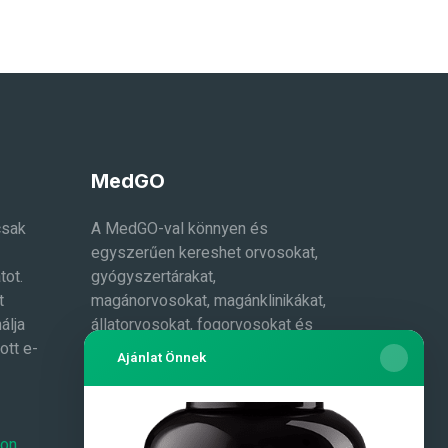
MedGO
csak
A MedGO-val könnyen és
egyszerűen kereshet orvosokat,
tot.
gyógyszertárakat,
t
magánorvosokat, magánklinikákat,
álja
állatorvosokat, fogorvosokat és
ott e-
még sok mást. Az adatokat
Ajánlat Önnek
folyamatosan bővítjük.
Toplisták
Masszázs és masszőrök
-on