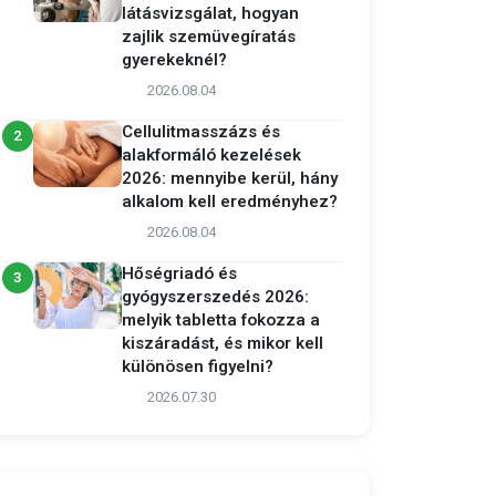
látásvizsgálat, hogyan
zajlik szemüvegíratás
gyerekeknél?
2026.08.04
Cellulitmasszázs és
2
alakformáló kezelések
2026: mennyibe kerül, hány
alkalom kell eredményhez?
2026.08.04
Hőségriadó és
3
gyógyszerszedés 2026:
melyik tabletta fokozza a
kiszáradást, és mikor kell
különösen figyelni?
2026.07.30