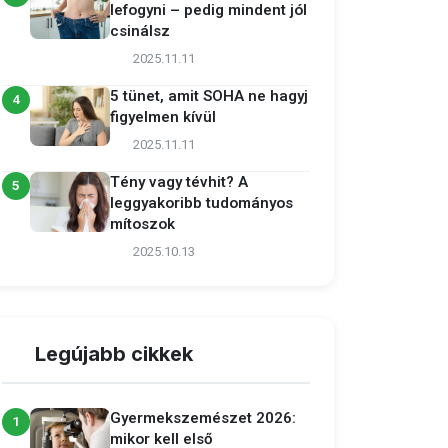
lefogyni – pedig mindent jól
csinálsz
2025.11.11
5 tünet, amit SOHA ne hagyj
4
figyelmen kívül
2025.11.11
Tény vagy tévhit? A
5
leggyakoribb tudományos
mítoszok
2025.10.13
Legújabb cikkek
Gyermekszemészet 2026:
1
mikor kell első