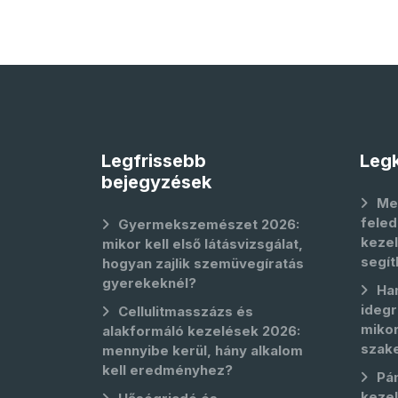
Legfrissebb
Legk
bejegyzések
Me
feled
Gyermekszemészet 2026:
kezel
mikor kell első látásvizsgálat,
segít
hogyan zajlik szemüvegíratás
gyerekeknél?
Ha
idegr
Cellulitmasszázs és
mikor
alakformáló kezelések 2026:
szak
mennyibe kerül, hány alkalom
kell eredményhez?
Pá
keze