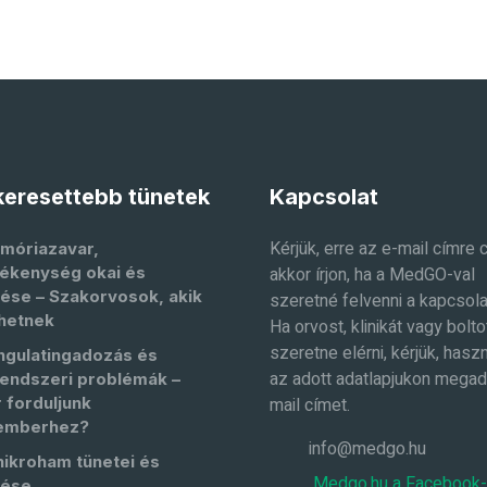
eresettebb tünetek
Kapcsolat
Kérjük, erre az e-mail címre 
móriazavar,
ékenység okai és
akkor írjon, ha a MedGO-val
ése – Szakorvosok, akik
szeretné felvenni a kapcsola
hetnek
Ha orvost, klinikát vagy bolto
szeretne elérni, kérjük, haszn
ngulatingadozás és
az adott adatlapjukon megad
endszeri problémák –
 forduljunk
mail címet.
emberhez?
info@medgo.hu
nikroham tünetei és
Medgo.hu a Facebook
lése