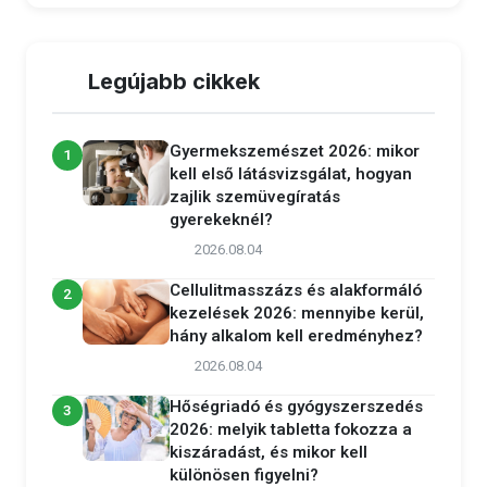
Legújabb cikkek
Gyermekszemészet 2026: mikor
1
kell első látásvizsgálat, hogyan
zajlik szemüvegíratás
gyerekeknél?
2026.08.04
Cellulitmasszázs és alakformáló
2
kezelések 2026: mennyibe kerül,
hány alkalom kell eredményhez?
2026.08.04
Hőségriadó és gyógyszerszedés
3
2026: melyik tabletta fokozza a
kiszáradást, és mikor kell
különösen figyelni?