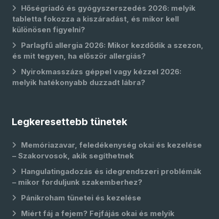
Hőségriadó és gyógyszerszedés 2026: melyik
tabletta fokozza a kiszáradást, és mikor kell
különösen figyelni?
Parlagfű allergia 2026: Mikor kezdődik a szezon,
és mit tegyen, ha először allergiás?
Nyirokmasszázs géppel vagy kézzel 2026:
melyik hatékonyabb duzzadt lábra?
Legkeresettebb tünetek
Memóriazavar, feledékenység okai és kezelése
– Szakorvosok, akik segíthetnek
Hangulatingadozás és idegrendszeri problémák
– mikor forduljunk szakemberhez?
Pánikroham tünetei és kezelése
Miért fáj a fejem? Fejfájás okai és melyik