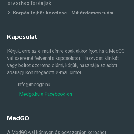
orvoshoz forduljak
Korpás fejbőr kezelése - Mit érdemes tudni
Kapcsolat
Kérjük, erre az e-mail címre csak akkor írjon, ha a MedGO-
val szeretné felvenni a kapcsolatot. Ha orvost, klinikát
vagy boltot szeretne elérni, kérjük, használja az adott
adatlapjukon megadott e-mail címet.
info@medgo.hu
Medgo.hu a Facebook-on
MedGO
A MedGO-val könnyen és egyszerűen kereshet