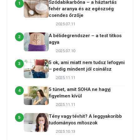
Szódabikarbóna – a háztartás
1
fehér aranya és az egészség
csendes őrzője
2025.07.11
A bélidegrendszer – a test titkos
2
agya
2025.07.10
5 ok, ami miatt nem tudsz lefogyni
3
– pedig mindent jól csinálsz
2025.11.11
5 tünet, amit SOHA ne hagyj
4
figyelmen kívül
2025.11.11
Tény vagy tévhit? A leggyakoribb
5
tudományos mítoszok
2025.10.13