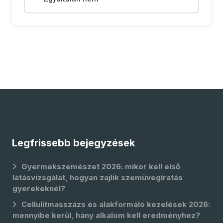
Legfrissebb bejegyzések
Gyermekszemészet 2026: mikor kell első
látásvizsgálat, hogyan zajlik szemüvegíratás
gyerekeknél?
Cellulitmasszázs és alakformáló kezelések 2026:
mennyibe kerül, hány alkalom kell eredményhez?