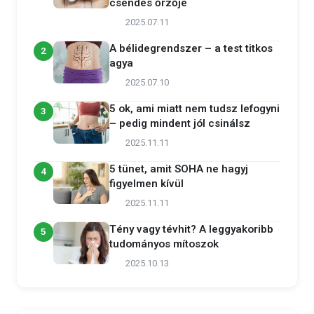
csendes őrzője
2025.07.11
A bélidegrendszer – a test titkos
2
agya
2025.07.10
5 ok, ami miatt nem tudsz lefogyni
3
– pedig mindent jól csinálsz
2025.11.11
5 tünet, amit SOHA ne hagyj
4
figyelmen kívül
2025.11.11
Tény vagy tévhit? A leggyakoribb
5
tudományos mítoszok
2025.10.13