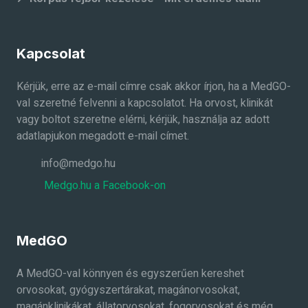
Kapcsolat
Kérjük, erre az e-mail címre csak akkor írjon, ha a MedGO-
val szeretné felvenni a kapcsolatot. Ha orvost, klinikát
vagy boltot szeretne elérni, kérjük, használja az adott
adatlapjukon megadott e-mail címet.
info@medgo.hu
Medgo.hu a Facebook-on
MedGO
A MedGO-val könnyen és egyszerűen kereshet
orvosokat, gyógyszertárakat, magánorvosokat,
magánklinikákat, állatorvosokat, fogorvosokat és még