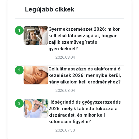
Legújabb cikkek
Gyermekszemészet 2026: mikor
1
kell első látásvizsgálat, hogyan
zajlik szemüvegíratás
gyerekeknél?
2026.08.04
Cellulitmasszázs és alakformáló
2
kezelések 2026: mennyibe kerül,
hány alkalom kell eredményhez?
2026.08.04
Hőségriadó és gyógyszerszedés
3
2026: melyik tabletta fokozza a
kiszáradást, és mikor kell
különösen figyelni?
2026.07.30