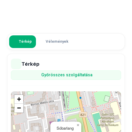
Térkép
Vélemények
Térkép
Győr
összes szolgáltatása
+
−
×
Sóbarlang