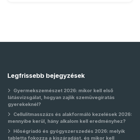
Legfrissebb bejegyzések
Gyermekszemészet 2026: mikor kell első
látásvizsgálat, hogyan zajlik szemüvegíratás
gyerekeknél?
Cellulitmasszázs és alakformáló kezelések 2026:
mennyibe kerül, hány alkalom kell eredményhez?
Hőségriadó és gyógyszerszedés 2026: melyik
tabletta fokozza a kiszáradást, és mikor kell