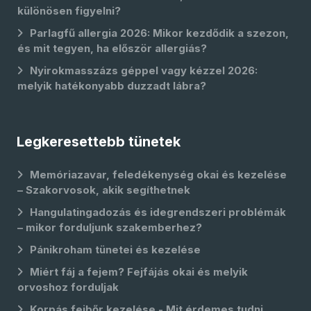
különösen figyelni?
Parlagfű allergia 2026: Mikor kezdődik a szezon,
és mit tegyen, ha először allergiás?
Nyirokmasszázs géppel vagy kézzel 2026:
melyik hatékonyabb duzzadt lábra?
Legkeresettebb tünetek
Memóriazavar, feledékenység okai és kezelése
– Szakorvosok, akik segíthetnek
Hangulatingadozás és idegrendszeri problémák
– mikor forduljunk szakemberhez?
Pánikroham tünetei és kezelése
Miért fáj a fejem? Fejfájás okai és melyik
orvoshoz forduljak
Korpás fejbőr kezelése - Mit érdemes tudni