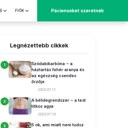
B
FIÓK
Pácienseket szeretnék
Legnézettebb cikkek
Szódabikarbóna – a
1
háztartás fehér aranya és
az egészség csendes
őrzője
2025.07.11
A bélidegrendszer – a test
2
titkos agya
2025.07.10
5 ok, ami miatt nem tudsz
3