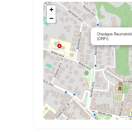
+
−
Országos Reumatológi
(ORFI)