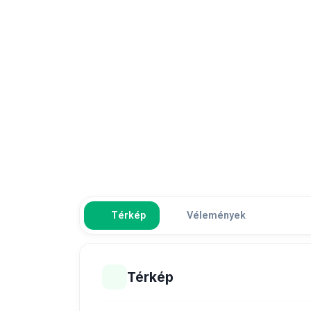
Térkép
Vélemények
Térkép