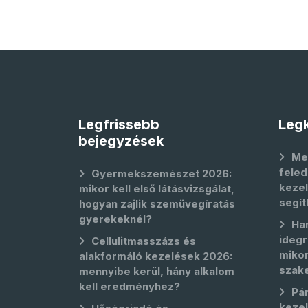
Legfrissebb
Legk
bejegyzések
Me
feled
Gyermekszemészet 2026:
kezel
mikor kell első látásvizsgálat,
segít
hogyan zajlik szemüvegíratás
gyerekeknél?
Ha
idegr
Cellulitmasszázs és
mikor
alakformáló kezelések 2026:
szak
mennyibe kerül, hány alkalom
kell eredményhez?
Pá
keze