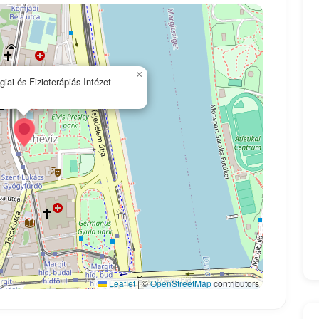
×
ai és Fizioterápiás Intézet
Leaflet
|
©
OpenStreetMap
contributors