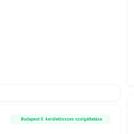
Budapest II. kerület
összes szolgáltatása