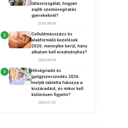
látásvizsgálat, hogyan
zajlik szemüvegíratás
gyerekeknél?
2026.08.04
Cellulitmasszázs és
2
alakformáló kezelések
2026: mennyibe kerül, hány
alkalom kell eredményhez?
2026.08.04
Hőségriadó és
3
gyógyszerszedés 2026:
melyik tabletta fokozza a
kiszáradást, és mikor kell
különösen figyelni?
2026.07.30