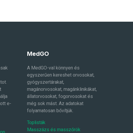
MedGO
csak
A MedGO-val könnyen és
egyszerűen kereshet orvosokat,
tot.
gyógyszertárakat,
t
magánorvosokat, magánklinikákat,
álja
állatorvosokat, fogorvosokat és
ott e-
még sok mást. Az adatokat
folyamatosan bővítjük.
Toplisták
Masszázs és masszőrök
-on