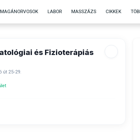
MAGÁNORVOSOK
LABOR
MASSZÁZS
CIKKEK
TÖB
ológiai és Fizioterápiás
ó út 25-29.
ület