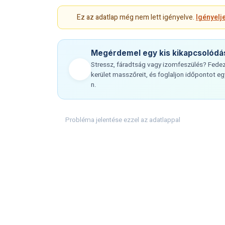
Ez az adatlap még nem lett igényelve.
Igényelj
Megérdemel egy kis kikapcsolódá
Stressz, fáradtság vagy izomfeszülés? Fedezz
kerület masszőreit, és foglaljon időpontot 
n.
Probléma jelentése ezzel az adatlappal