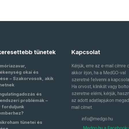
eresettebb tünetek
Kapcsolat
Kérjük, erre az e-mail címre 
móriazavar,
ékenység okai és
akkor írjon, ha a MedGO-val
ése – Szakorvosok, akik
szeretné felvenni a kapcsola
hetnek
Ha orvost, klinikát vagy bolto
szeretne elérni, kérjük, haszn
ngulatingadozás és
az adott adatlapjukon megad
endszeri problémák –
 forduljunk
mail címet.
emberhez?
info@medgo.hu
nikroham tünetei és
Medgo.hu a Facebook
lése