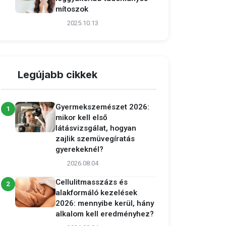
mítoszok
2025.10.13
Legújabb cikkek
Gyermekszemészet 2026:
1
mikor kell első
látásvizsgálat, hogyan
zajlik szemüvegíratás
gyerekeknél?
2026.08.04
Cellulitmasszázs és
2
alakformáló kezelések
2026: mennyibe kerül, hány
alkalom kell eredményhez?