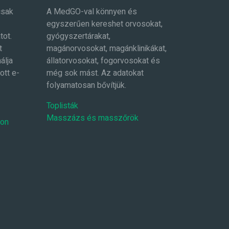
csak
A MedGO-val könnyen és
egyszerűen kereshet orvosokat,
tot.
gyógyszertárakat,
t
magánorvosokat, magánklinikákat,
álja
állatorvosokat, fogorvosokat és
ott e-
még sok mást. Az adatokat
folyamatosan bővítjük.
Toplisták
Masszázs és masszőrök
-on