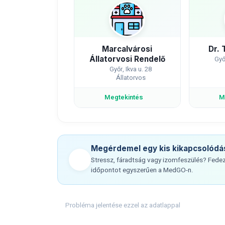
Marcalvárosi
Dr. 
Állatorvosi Rendelő
Győ
Győr, Ikva u. 28
Állatorvos
Megtekintés
M
Megérdemel egy kis kikapcsolódá
Stressz, fáradtság vagy izomfeszülés? Fedezz
időpontot egyszerűen a MedGO-n.
Probléma jelentése ezzel az adatlappal