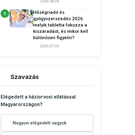
2026.08.04
Hőségriadó és
3
gyógyszerszedés 2026:
melyik tabletta fokozza a
kiszáradást, és mikor kell
különösen figyelni?
2026.07.30
Szavazás
Elégedett a háziorvosi ellátással
Magyarországon?
Nagyon elégedett vagyok