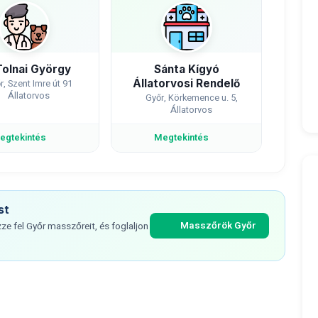
Tolnai György
Sánta Kígyó
Állatorvosi Rendelő
r, Szent Imre út 91
Állatorvos
Győr, Körkemence u. 5,
Állatorvos
egtekintés
Megtekintés
st
Masszőrök Győr
e fel Győr masszőreit, és foglaljon