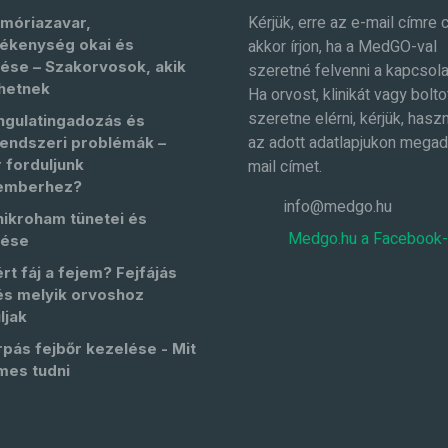
Kérjük, erre az e-mail címre 
móriazavar,
ékenység okai és
akkor írjon, ha a MedGO-val
ése – Szakorvosok, akik
szeretné felvenni a kapcsola
hetnek
Ha orvost, klinikát vagy bolto
szeretne elérni, kérjük, haszn
ngulatingadozás és
az adott adatlapjukon megad
endszeri problémák –
 forduljunk
mail címet.
emberhez?
info@medgo.hu
nikroham tünetei és
Medgo.hu a Facebook
lése
rt fáj a fejem? Fejfájás
és melyik orvoshoz
ljak
pás fejbőr kezelése - Mit
mes tudni