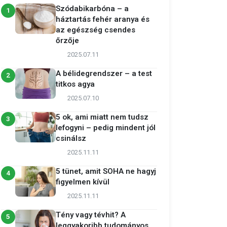
Szódabikarbóna – a
1
háztartás fehér aranya és
az egészség csendes
őrzője
2025.07.11
A bélidegrendszer – a test
2
titkos agya
2025.07.10
5 ok, ami miatt nem tudsz
3
lefogyni – pedig mindent jól
csinálsz
2025.11.11
5 tünet, amit SOHA ne hagyj
4
figyelmen kívül
2025.11.11
Tény vagy tévhit? A
5
leggyakoribb tudományos