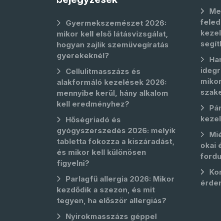
Me
feled
Gyermekszemészet 2026:
kezel
mikor kell első látásvizsgálat,
segít
hogyan zajlik szemüvegíratás
gyerekeknél?
Ha
idegr
Cellulitmasszázs és
mikor
alakformáló kezelések 2026:
szak
mennyibe kerül, hány alkalom
kell eredményhez?
Pá
keze
Hőségriadó és
gyógyszerszedés 2026: melyik
Mié
tabletta fokozza a kiszáradást,
okai 
és mikor kell különösen
fordu
figyelni?
Kor
Parlagfű allergia 2026: Mikor
érde
kezdődik a szezon, és mit
tegyen, ha először allergiás?
Nyirokmasszázs géppel