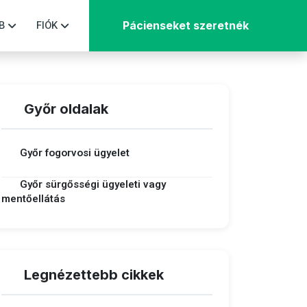
B
FIÓK
Pácienseket szeretnék
Győr oldalak
Győr fogorvosi ügyelet
Győr sürgősségi ügyeleti vagy
mentőellátás
Legnézettebb cikkek