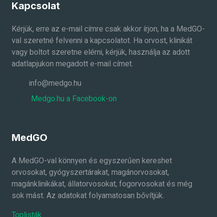
Kapcsolat
Kérjük, erre az e-mail címre csak akkor írjon, ha a MedGO-
val szeretné felvenni a kapcsolatot. Ha orvost, klinikát
vagy boltot szeretne elérni, kérjük, használja az adott
adatlapjukon megadott e-mail címet.
info@medgo.hu
Medgo.hu a Facebook-on
MedGO
A MedGO-val könnyen és egyszerűen kereshet
orvosokat, gyógyszertárakat, magánorvosokat,
magánklinikákat, állatorvosokat, fogorvosokat és még
sok mást. Az adatokat folyamatosan bővítjük.
Toplisták