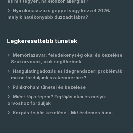
és mit tegyen, ha először allergiás?
Nyirokmasszázs géppel vagy kézzel 2026:
melyik hatékonyabb duzzadt lábra?
Legkeresettebb tünetek
Memóriazavar, feledékenység okai és kezelése
– Szakorvosok, akik segíthetnek
Hangulatingadozás és idegrendszeri problémák
– mikor forduljunk szakemberhez?
Pánikroham tünetei és kezelése
Miért fáj a fejem? Fejfájás okai és melyik
orvoshoz forduljak
Korpás fejbőr kezelése - Mit érdemes tudni