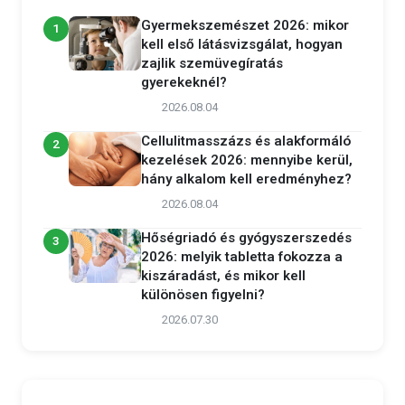
Gyermekszemészet 2026: mikor
1
kell első látásvizsgálat, hogyan
zajlik szemüvegíratás
gyerekeknél?
2026.08.04
Cellulitmasszázs és alakformáló
2
kezelések 2026: mennyibe kerül,
hány alkalom kell eredményhez?
2026.08.04
Hőségriadó és gyógyszerszedés
3
2026: melyik tabletta fokozza a
kiszáradást, és mikor kell
különösen figyelni?
2026.07.30