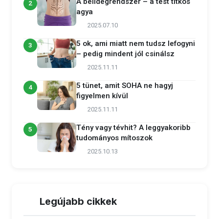
A bélidegrendszer – a test titkos
2
agya
2025.07.10
5 ok, ami miatt nem tudsz lefogyni
3
– pedig mindent jól csinálsz
2025.11.11
5 tünet, amit SOHA ne hagyj
4
figyelmen kívül
2025.11.11
Tény vagy tévhit? A leggyakoribb
5
tudományos mítoszok
2025.10.13
Legújabb cikkek