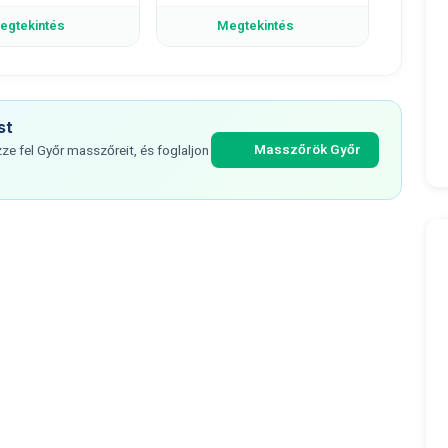
egtekintés
Megtekintés
st
Masszőrök Győr
e fel Győr masszőreit, és foglaljon