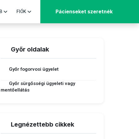
B
FIÓK
Pácienseket szeretnék
Győr oldalak
Győr fogorvosi ügyelet
Győr sürgősségi ügyeleti vagy
mentőellátás
Legnézettebb cikkek