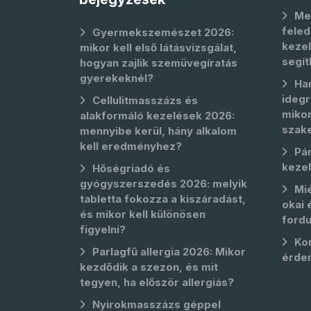
Me
feled
Gyermekszemészet 2026:
kezel
mikor kell első látásvizsgálat,
segít
hogyan zajlik szemüvegíratás
gyerekeknél?
Ha
idegr
Cellulitmasszázs és
mikor
alakformáló kezelések 2026:
szak
mennyibe kerül, hány alkalom
kell eredményhez?
Pá
keze
Hőségriadó és
gyógyszerszedés 2026: melyik
Mié
tabletta fokozza a kiszáradást,
okai 
és mikor kell különösen
fordu
figyelni?
Kor
Parlagfű allergia 2026: Mikor
érde
kezdődik a szezon, és mit
tegyen, ha először allergiás?
Nyirokmasszázs géppel