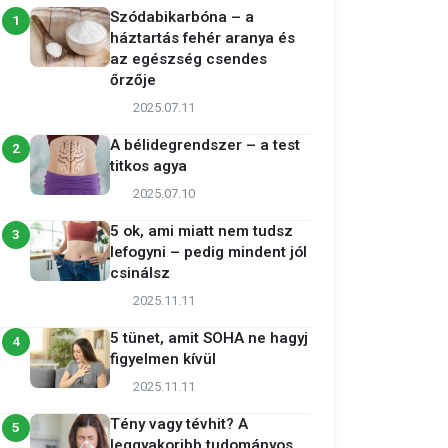
Szódabikarbóna – a
1
háztartás fehér aranya és
az egészség csendes
őrzője
2025.07.11
A bélidegrendszer – a test
2
titkos agya
2025.07.10
5 ok, ami miatt nem tudsz
3
lefogyni – pedig mindent jól
csinálsz
2025.11.11
5 tünet, amit SOHA ne hagyj
4
figyelmen kívül
2025.11.11
Tény vagy tévhit? A
5
leggyakoribb tudományos