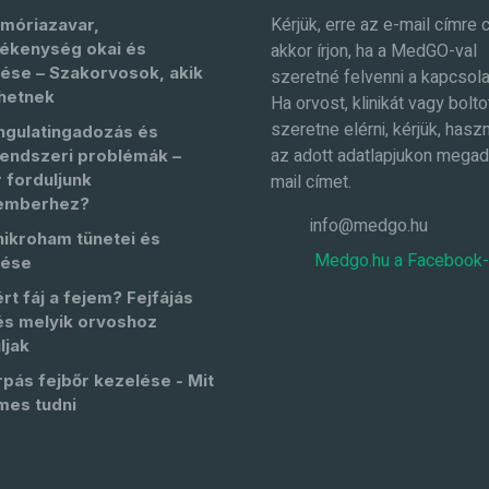
Kérjük, erre az e-mail címre 
móriazavar,
ékenység okai és
akkor írjon, ha a MedGO-val
ése – Szakorvosok, akik
szeretné felvenni a kapcsola
hetnek
Ha orvost, klinikát vagy bolto
szeretne elérni, kérjük, haszn
ngulatingadozás és
az adott adatlapjukon megad
endszeri problémák –
 forduljunk
mail címet.
emberhez?
info@medgo.hu
nikroham tünetei és
Medgo.hu a Facebook
lése
rt fáj a fejem? Fejfájás
és melyik orvoshoz
ljak
pás fejbőr kezelése - Mit
mes tudni