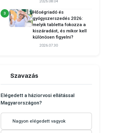
2026.08.04
Hőségriadó és
3
gyógyszerszedés 2026:
melyik tabletta fokozza a
kiszáradást, és mikor kell
különösen figyelni?
2026.07.30
Szavazás
Elégedett a háziorvosi ellátással
Magyarországon?
Nagyon elégedett vagyok