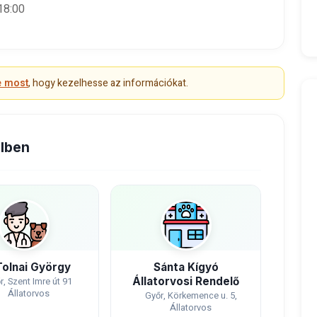
18:00
e most
, hogy kezelhesse az információkat.
elben
Tolnai György
Sánta Kígyó
Állatorvosi Rendelő
r, Szent Imre út 91
Állatorvos
Győr, Körkemence u. 5,
Állatorvos