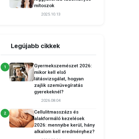
mítoszok
2025.10.13
Legújabb cikkek
Gyermekszemészet 2026:
1
mikor kell első
látásvizsgálat, hogyan
zajlik szemüvegíratás
gyerekeknél?
2026.08.04
Cellulitmasszázs és
2
alakformáló kezelések
2026: mennyibe kerül, hány
alkalom kell eredményhez?