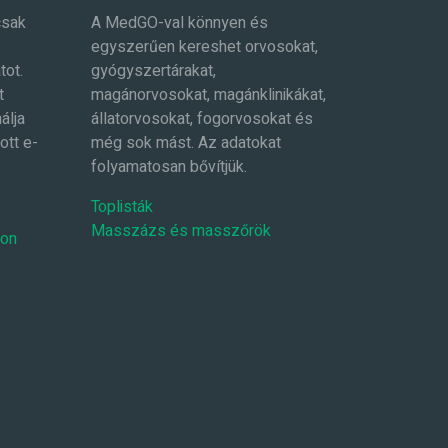
csak
A MedGO-val könnyen és
egyszerűen kereshet orvosokat,
tot.
gyógyszertárakat,
t
magánorvosokat, magánklinikákat,
álja
állatorvosokat, fogorvosokat és
ott e-
még sok mást. Az adatokat
folyamatosan bővítjük.
Toplisták
Masszázs és masszőrök
-on