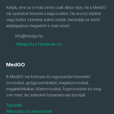
Kérjük, erre az e-mail címre csak akkor írjon, ha a MedGO-
val szeretné felvenni a kapcsolatot. Ha orvost, klinikát
vagy boltot szeretne elérni, kérjük, használja az adott
adatlapjukon megadott e-mail címet.
info@medgo.hu
Medgo.hu a Facebook-on
MedGO
A MedGO-val könnyen és egyszerűen kereshet
orvosokat, gyógyszertárakat, magánorvosokat,
magánklinikákat, állatorvosokat, fogorvosokat és még
sok mást. Az adatokat folyamatosan bővítjük.
Toplisták
Masszázs és masszőrök