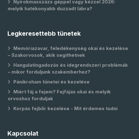
Nyirokmasszázs géppel vagy kézzel 2026:
melyik hatékonyabb duzzadt lábra?
Legkeresettebb tünetek
Memóriazavar, feledékenység okai és kezelése
– Szakorvosok, akik segíthetnek
Hangulatingadozás és idegrendszeri problémák
– mikor forduljunk szakemberhez?
Pánikroham tünetei és kezelése
Miért fáj a fejem? Fejfájás okai és melyik
orvoshoz forduljak
Korpás fejbőr kezelése - Mit érdemes tudni
Kapcsolat