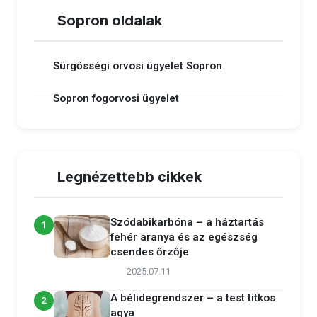
Sopron oldalak
Sürgősségi orvosi ügyelet Sopron
Sopron fogorvosi ügyelet
Legnézettebb cikkek
Szódabikarbóna – a háztartás
1
fehér aranya és az egészség
csendes őrzője
2025.07.11
A bélidegrendszer – a test titkos
2
agya