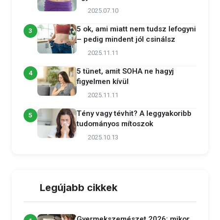
2025.07.10
5 ok, ami miatt nem tudsz lefogyni
3
– pedig mindent jól csinálsz
2025.11.11
5 tünet, amit SOHA ne hagyj
4
figyelmen kívül
2025.11.11
Tény vagy tévhit? A leggyakoribb
5
tudományos mítoszok
2025.10.13
Legújabb cikkek
Gyermekszemészet 2026: mikor