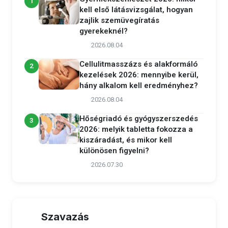
1
kell első látásvizsgálat, hogyan
zajlik szemüvegíratás
gyerekeknél?
2026.08.04
Cellulitmasszázs és alakformáló
2
kezelések 2026: mennyibe kerül,
hány alkalom kell eredményhez?
2026.08.04
Hőségriadó és gyógyszerszedés
3
2026: melyik tabletta fokozza a
kiszáradást, és mikor kell
különösen figyelni?
2026.07.30
Szavazás