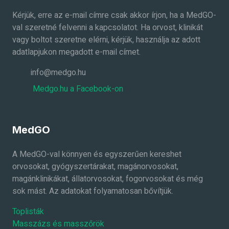
Kérjük, erre az e-mail címre csak akkor írjon, ha a MedGO-
val szeretné felvenni a kapcsolatot. Ha orvost, klinikát
vagy boltot szeretne elérni, kérjük, használja az adott
adatlapjukon megadott e-mail címet.
info@medgo.hu
Medgo.hu a Facebook-on
MedGO
A MedGO-val könnyen és egyszerűen kereshet
orvosokat, gyógyszertárakat, magánorvosokat,
magánklinikákat, állatorvosokat, fogorvosokat és még
sok mást. Az adatokat folyamatosan bővítjük.
Toplisták
Masszázs és masszőrök