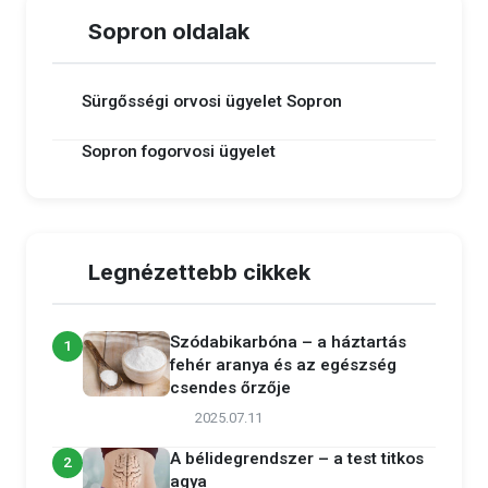
Sopron oldalak
Sürgősségi orvosi ügyelet Sopron
Sopron fogorvosi ügyelet
Legnézettebb cikkek
Szódabikarbóna – a háztartás
1
fehér aranya és az egészség
csendes őrzője
2025.07.11
A bélidegrendszer – a test titkos
2
agya