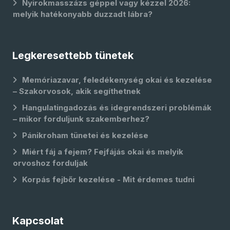
Nyirokmasszázs géppel vagy kézzel 2026:
melyik hatékonyabb duzzadt lábra?
Legkeresettebb tünetek
Memóriazavar, feledékenység okai és kezelése
– Szakorvosok, akik segíthetnek
Hangulatingadozás és idegrendszeri problémák
– mikor forduljunk szakemberhez?
Pánikroham tünetei és kezelése
Miért fáj a fejem? Fejfájás okai és melyik
orvoshoz forduljak
Korpás fejbőr kezelése - Mit érdemes tudni
Kapcsolat