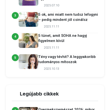
2025.07.10
5 ok, ami miatt nem tudsz lefogyni
3
– pedig mindent jól csinálsz
2025.11.11
5 tünet, amit SOHA ne hagyj
4
figyelmen kívül
2025.11.11
Tény vagy tévhit? A leggyakoribb
5
tudományos mítoszok
2025.10.13
Legújabb cikkek
Gyermekszemészet 2026: mikor