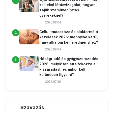
1
kell első látásvizsgálat, hogyan
zajlik szemüvegíratás
gyerekeknél?
2026.08.04
Cellulitmasszázs és alakformáló
2
kezelések 2026: mennyibe kerül,
hány alkalom kell eredményhez?
2026.08.04
Hőségriadó és gyógyszerszedés
3
2026: melyik tabletta fokozza a
kiszáradást, és mikor kell
különösen figyelni?
2026.07.30
Szavazás