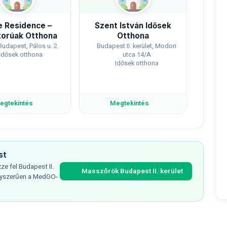
 Residence –
Szent István Idősek
orúak Otthona
Otthona
Budapest, Pálos u. 2.
Budapest II. kerület, Modori
Idősek otthona
utca 14/A
Idősek otthona
egtekintés
Megtekintés
st
e fel Budapest II.
Masszőrök Budapest II. kerület
egyszerűen a MedGO-