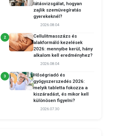
látásvizsgálat, hogyan
zajlik szemüvegíratás
gyerekeknél?
2026.08.04
Cellulitmasszázs és
2
alakformáló kezelések
2026: mennyibe kerül, hány
alkalom kell eredményhez?
2026.08.04
Hőségriadó és
3
gyógyszerszedés 2026:
melyik tabletta fokozza a
kiszáradást, és mikor kell
különösen figyelni?
2026.07.30