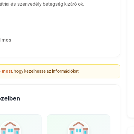
triai és szenvedély betegség kizáró ok.
.
lmos
e most
, hogy kezelhesse az információkat.
özelben