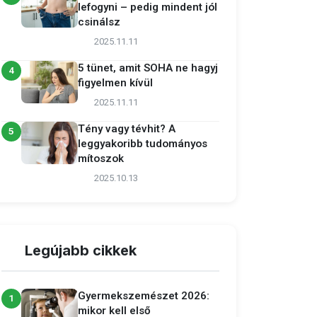
lefogyni – pedig mindent jól
csinálsz
2025.11.11
5 tünet, amit SOHA ne hagyj
4
figyelmen kívül
2025.11.11
Tény vagy tévhit? A
5
leggyakoribb tudományos
mítoszok
2025.10.13
Legújabb cikkek
Gyermekszemészet 2026:
1
mikor kell első