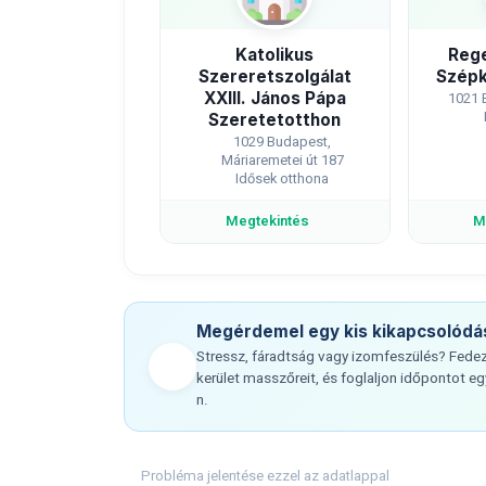
Katolikus
Rege
Szereretszolgálat
Szépk
XXIII. János Pápa
1021 
Szeretetotthon
1029 Budapest,
Máriaremetei út 187
Idősek otthona
Megtekintés
M
Megérdemel egy kis kikapcsolódá
Stressz, fáradtság vagy izomfeszülés? Fedezz
kerület masszőreit, és foglaljon időpontot 
n.
Probléma jelentése ezzel az adatlappal