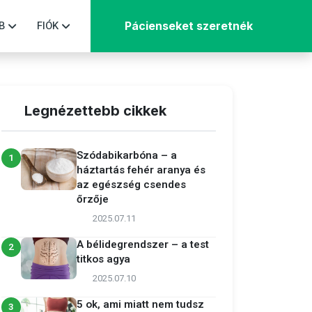
B
FIÓK
Pácienseket szeretnék
Legnézettebb cikkek
Szódabikarbóna – a
1
háztartás fehér aranya és
az egészség csendes
őrzője
2025.07.11
A bélidegrendszer – a test
2
titkos agya
2025.07.10
5 ok, ami miatt nem tudsz
3