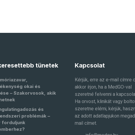
eresettebb tünetek
Kapcsolat
Kérjük, erre az e-mail címre 
móriazavar,
ékenység okai és
akkor írjon, ha a MedGO-val
ése – Szakorvosok, akik
szeretné felvenni a kapcsola
hetnek
Ha orvost, klinikát vagy bolto
szeretne elérni, kérjük, haszn
ngulatingadozás és
az adott adatlapjukon megad
endszeri problémák –
 forduljunk
mail címet.
emberhez?