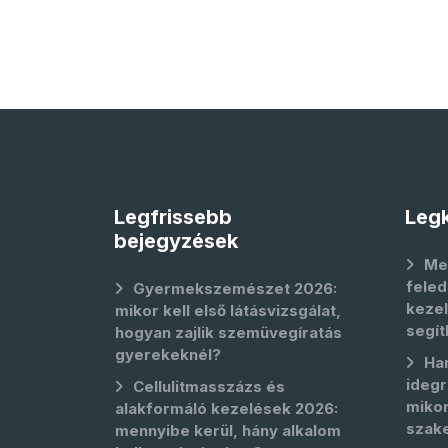
Legfrissebb
Legk
bejegyzések
Me
feled
Gyermekszemészet 2026:
kezel
mikor kell első látásvizsgálat,
segít
hogyan zajlik szemüvegíratás
gyerekeknél?
Ha
idegr
Cellulitmasszázs és
mikor
alakformáló kezelések 2026:
szak
mennyibe kerül, hány alkalom