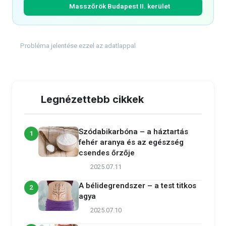
Masszőrök Budapest II. kerület
Probléma jelentése ezzel az adatlappal
Legnézettebb cikkek
Szódabikarbóna – a háztartás
1
fehér aranya és az egészség
csendes őrzője
2025.07.11
A bélidegrendszer – a test titkos
2
agya
2025.07.10