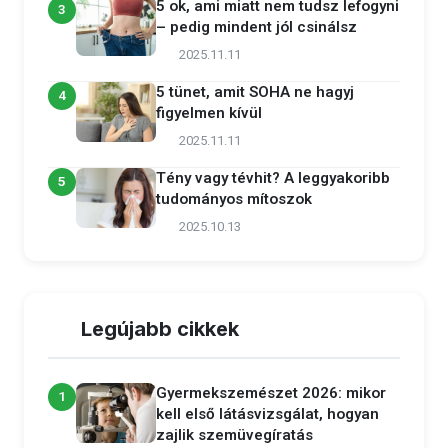
5 ok, ami miatt nem tudsz lefogyni
3
– pedig mindent jól csinálsz
2025.11.11
5 tünet, amit SOHA ne hagyj
4
figyelmen kívül
2025.11.11
Tény vagy tévhit? A leggyakoribb
5
tudományos mítoszok
2025.10.13
Legújabb cikkek
Gyermekszemészet 2026: mikor
1
kell első látásvizsgálat, hogyan
zajlik szemüvegíratás