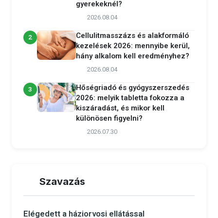
gyerekeknél?
2026.08.04
Cellulitmasszázs és alakformáló
2
kezelések 2026: mennyibe kerül,
hány alkalom kell eredményhez?
2026.08.04
Hőségriadó és gyógyszerszedés
3
2026: melyik tabletta fokozza a
kiszáradást, és mikor kell
különösen figyelni?
2026.07.30
Szavazás
Elégedett a háziorvosi ellátással