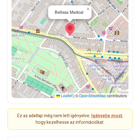
×
Bellissa Medical
Leaflet
|
©
OpenStreetMap
contributors
Ez az adatlap még nem lett igényelve.
Igényelje most
,
hogy kezelhesse az információkat.