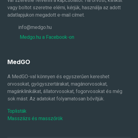
val szeretné felvenni a kapcsolatot. Ha orvost, klinikát
vagy boltot szeretne elérni, kérjük, használja az adott
adatlapjukon megadott e-mail címet.
info@medgo.hu
Medgo.hu a Facebook-on
MedGO
A MedGO-val könnyen és egyszerűen kereshet
orvosokat, gyógyszertárakat, magánorvosokat,
magánklinikákat, állatorvosokat, fogorvosokat és még
sok mást. Az adatokat folyamatosan bővítjük.
Toplisták
Masszázs és masszőrök