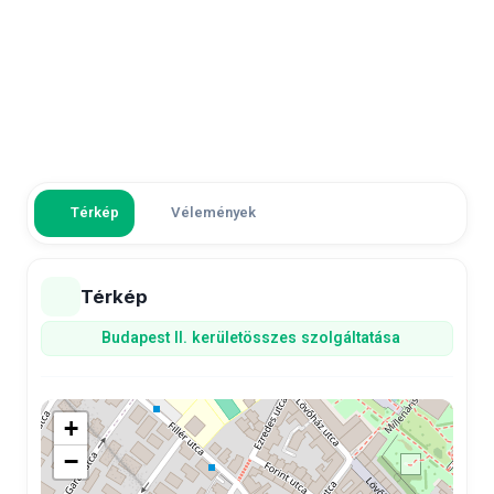
Térkép
Vélemények
Térkép
Budapest II. kerület
összes szolgáltatása
+
−