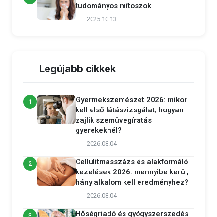
tudományos mítoszok
2025.10.13
Legújabb cikkek
Gyermekszemészet 2026: mikor
1
kell első látásvizsgálat, hogyan
zajlik szemüvegíratás
gyerekeknél?
2026.08.04
Cellulitmasszázs és alakformáló
2
kezelések 2026: mennyibe kerül,
hány alkalom kell eredményhez?
2026.08.04
Hőségriadó és gyógyszerszedés
3