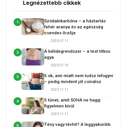
Legnézettebb cikkek
Szódabikarbóna – a háztartás
1
fehér aranya és az egészség
csendes őrzője
2025.07.11
A bélidegrendszer – a test titkos
2
agya
2025.07.10
5 ok, ami miatt nem tudsz lefogyni
3
– pedig mindent jól csinálsz
2025.11.11
5 tünet, amit SOHA ne hagyj
4
figyelmen kívül
2025.11.11
Tény vagy tévhit? A leggyakoribb
5