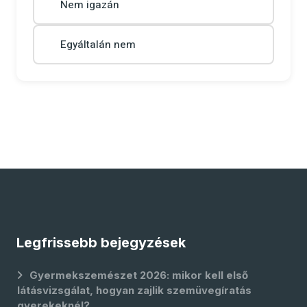
Nem igazán
Egyáltalán nem
Legfrissebb bejegyzések
Gyermekszemészet 2026: mikor kell első
látásvizsgálat, hogyan zajlik szemüvegíratás
gyerekeknél?