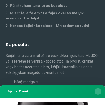
Pánikroham tünetei és kezelése
Miért fáj a fejem? Fejfájás okai és melyik
orvoshoz forduljak
Korpás fejbőr kezelése - Mit érdemes tudni
Kapcsolat
Kérjük, erre az e-mail címre csak akkor írjon, ha a MedGO-
val szeretné felvenni a kapcsolatot. Ha orvost, klinikát
vagy boltot szeretne elérni, kérjük, használja az adott
adatlapjukon megadott e-mail címet.
info@medgo.hu
Medgo.hu a Facebook-on
Ajánlat Önnek