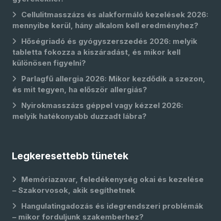
Cellulitmasszázs és alakformáló kezelések 2026:
mennyibe kerül, hány alkalom kell eredményhez?
Hőségriadó és gyógyszerszedés 2026: melyik
tabletta fokozza a kiszáradást, és mikor kell
különösen figyelni?
Parlagfű allergia 2026: Mikor kezdődik a szezon,
és mit tegyen, ha először allergiás?
Nyirokmasszázs géppel vagy kézzel 2026:
melyik hatékonyabb duzzadt lábra?
Legkeresettebb tünetek
Memóriazavar, feledékenység okai és kezelése
– Szakorvosok, akik segíthetnek
Hangulatingadozás és idegrendszeri problémák
– mikor forduljunk szakemberhez?