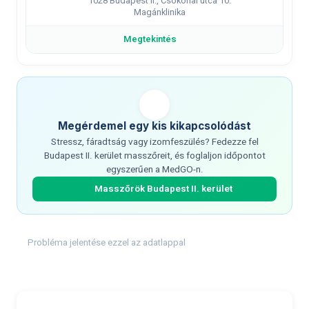
1028 Budapest II., Csokonai utca 10.
Magánklinika
Megtekintés
Megérdemel egy kis kikapcsolódást
Stressz, fáradtság vagy izomfeszülés? Fedezze fel
Budapest II. kerület masszőreit, és foglaljon időpontot
egyszerűen a MedGO-n.
Masszőrök Budapest II. kerület
Probléma jelentése ezzel az adatlappal