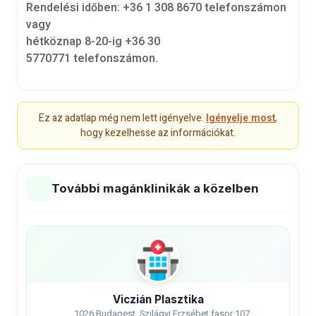
Rendelési időben:
+36 1 308 8670
telefonszámon
vagy
hétköznap 8-20-ig
+36 30
5770771
telefonszámon.
Ez az adatlap még nem lett igényelve.
Igényelje most
,
hogy kezelhesse az információkat.
További magánklinikák a közelben
Viczián Plasztika
1026 Budapest, Szilágyi Erzsébet fasor 107.