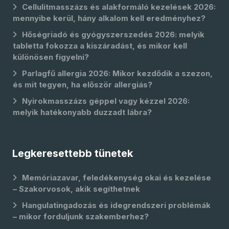
Cellulitmasszázs és alakformáló kezelések 2026:
mennyibe kerül, hány alkalom kell eredményhez?
Hőségriadó és gyógyszerszedés 2026: melyik
tabletta fokozza a kiszáradást, és mikor kell
különösen figyelni?
Parlagfű allergia 2026: Mikor kezdődik a szezon,
és mit tegyen, ha először allergiás?
Nyirokmasszázs géppel vagy kézzel 2026:
melyik hatékonyabb duzzadt lábra?
Legkeresettebb tünetek
Memóriazavar, feledékenység okai és kezelése
– Szakorvosok, akik segíthetnek
Hangulatingadozás és idegrendszeri problémák
– mikor forduljunk szakemberhez?