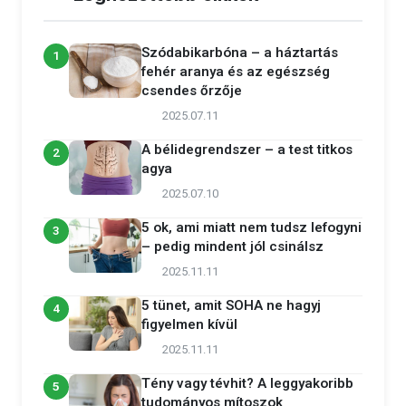
Szódabikarbóna – a háztartás
1
fehér aranya és az egészség
csendes őrzője
2025.07.11
A bélidegrendszer – a test titkos
2
agya
2025.07.10
5 ok, ami miatt nem tudsz lefogyni
3
– pedig mindent jól csinálsz
2025.11.11
5 tünet, amit SOHA ne hagyj
4
figyelmen kívül
2025.11.11
Tény vagy tévhit? A leggyakoribb
5
tudományos mítoszok