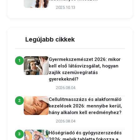
2025.10.13
Legújabb cikkek
Gyermekszemészet 2026: mikor
1
kell első látásvizsgálat, hogyan
zajlik szemüvegíratás
gyerekeknél?
2026.08.04
Cellulitmasszázs és alakformáló
2
kezelések 2026: mennyibe kerül,
hány alkalom kell eredményhez?
2026.08.04
Hőségriadó és gyógyszerszedés
3
2026: melyik tabletta fokozza a