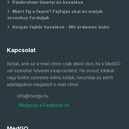
Pánikroham tünetei és kezelése
Miért fáj a fejem? Fejfájás okai és melyik
orvoshoz forduljak
Korpás fejbőr kezelése - Mit érdemes tudni
Kapcsolat
Kérjük, erre az e-mail címre csak akkor írjon, ha a MedGO-
val szeretné felvenni a kapcsolatot. Ha orvost, klinikát
vagy boltot szeretne elérni, kérjük, használja az adott
adatlapjukon megadott e-mail címet.
info@medgo.hu
Medgo.hu a Facebook-on
MedGO