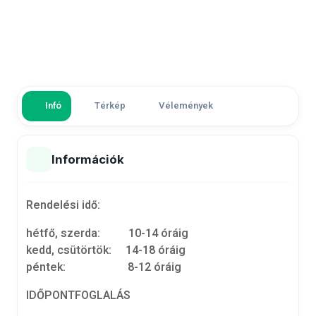
Infó
Térkép
Vélemények
Információk
Rendelési idő:
hétfő, szerda: 10­-14 óráig
kedd, csütörtök: 14-­18 óráig
péntek: 8-­12 óráig
IDŐPONTFOGLALÁS