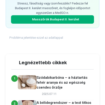
Stressz, fáradtság vagy izomfeszülés? Fedezze fel
Budapest II. kerület masszőreit, és foglaljon időpontot
egyszerűen a MedGO-n.
Masszőrök Budapest II. kerület
Probléma jelentése ezzel az adatlappal
Legnézettebb cikkek
Szódabikarbóna – a háztartás
1
fehér aranya és az egészség
csendes őrzője
2025.07.11
A bélidegrendszer – a test titkos
2