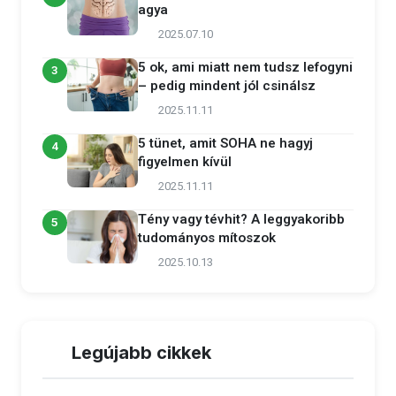
agya
2025.07.10
5 ok, ami miatt nem tudsz lefogyni
3
– pedig mindent jól csinálsz
2025.11.11
5 tünet, amit SOHA ne hagyj
4
figyelmen kívül
2025.11.11
Tény vagy tévhit? A leggyakoribb
5
tudományos mítoszok
2025.10.13
Legújabb cikkek