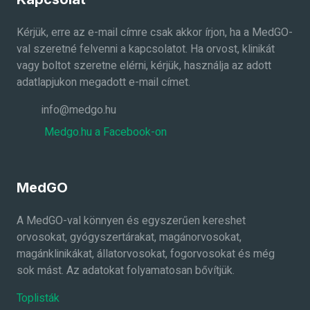
Kérjük, erre az e-mail címre csak akkor írjon, ha a MedGO-
val szeretné felvenni a kapcsolatot. Ha orvost, klinikát
vagy boltot szeretne elérni, kérjük, használja az adott
adatlapjukon megadott e-mail címet.
info@medgo.hu
Medgo.hu a Facebook-on
MedGO
A MedGO-val könnyen és egyszerűen kereshet
orvosokat, gyógyszertárakat, magánorvosokat,
magánklinikákat, állatorvosokat, fogorvosokat és még
sok mást. Az adatokat folyamatosan bővítjük.
Toplisták