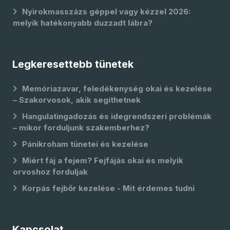
Nyirokmasszázs géppel vagy kézzel 2026:
melyik hatékonyabb duzzadt lábra?
Legkeresettebb tünetek
Memóriazavar, feledékenység okai és kezelése
– Szakorvosok, akik segíthetnek
Hangulatingadozás és idegrendszeri problémák
– mikor forduljunk szakemberhez?
Pánikroham tünetei és kezelése
Miért fáj a fejem? Fejfájás okai és melyik
orvoshoz forduljak
Korpás fejbőr kezelése - Mit érdemes tudni
Kapcsolat