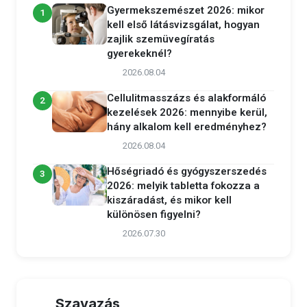
Gyermekszemészet 2026: mikor
1
kell első látásvizsgálat, hogyan
zajlik szemüvegíratás
gyerekeknél?
2026.08.04
Cellulitmasszázs és alakformáló
2
kezelések 2026: mennyibe kerül,
hány alkalom kell eredményhez?
2026.08.04
Hőségriadó és gyógyszerszedés
3
2026: melyik tabletta fokozza a
kiszáradást, és mikor kell
különösen figyelni?
2026.07.30
Szavazás