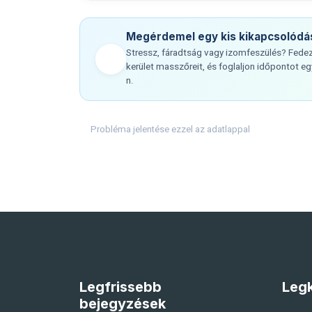
Megérdemel egy kis kikapcsolódá
Stressz, fáradtság vagy izomfeszülés? Fedezz
kerület masszőreit, és foglaljon időpontot 
n.
Probléma jelentése ezzel az adatlappal
Legfrissebb
Legk
bejegyzések