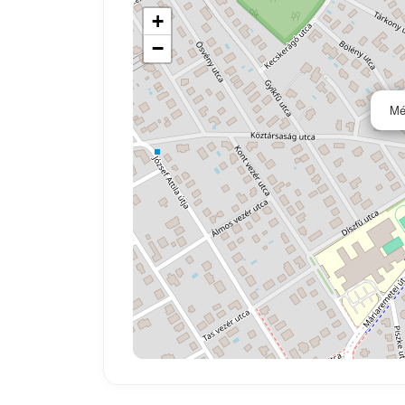
+
−
Mé