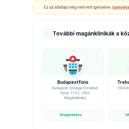
Ez az adatlap még nem lett igényelve.
Igényelj
További magánklinikák a kö
Budapestfizio
Treha
Budapest, Szilágyi Erzsébet
1024 B
fasor 17-21, 1026
Magánklinika
Megtekintés
M