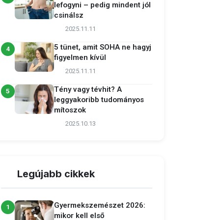
lefogyni – pedig mindent jól
csinálsz
2025.11.11
5 tünet, amit SOHA ne hagyj
4
figyelmen kívül
2025.11.11
Tény vagy tévhit? A
5
leggyakoribb tudományos
mítoszok
2025.10.13
Legújabb cikkek
Gyermekszemészet 2026:
1
mikor kell első