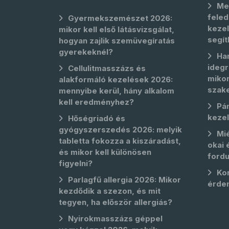
Me
feled
Gyermekszemészet 2026:
kezel
mikor kell első látásvizsgálat,
segít
hogyan zajlik szemüvegíratás
gyerekeknél?
Ha
idegr
Cellulitmasszázs és
mikor
alakformáló kezelések 2026:
szak
mennyibe kerül, hány alkalom
kell eredményhez?
Pá
keze
Hőségriadó és
gyógyszerszedés 2026: melyik
Mié
tabletta fokozza a kiszáradást,
okai 
és mikor kell különösen
fordu
figyelni?
Kor
Parlagfű allergia 2026: Mikor
érde
kezdődik a szezon, és mit
tegyen, ha először allergiás?
Nyirokmasszázs géppel