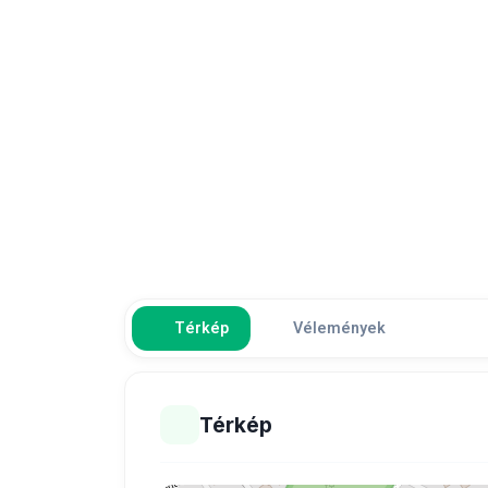
Térkép
Vélemények
Térkép