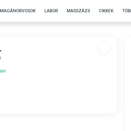
MAGÁNORVOSOK
LABOR
MASSZÁZS
CIKKEK
TÖB
.
9
ület