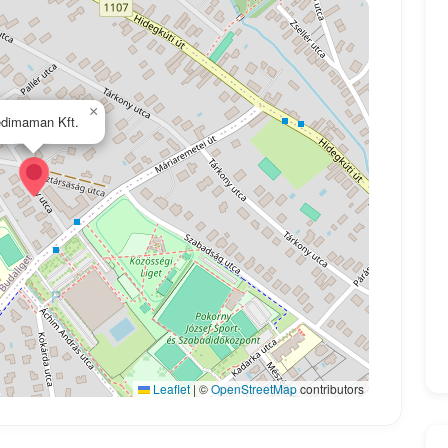
×
dimaman Kft.
Leaflet
|
©
OpenStreetMap
contributors