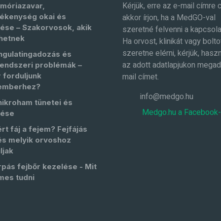
Kérjük, erre az e-mail címre 
móriazavar,
ékenység okai és
akkor írjon, ha a MedGO-val
ése – Szakorvosok, akik
szeretné felvenni a kapcsola
hetnek
Ha orvost, klinikát vagy bolto
szeretne elérni, kérjük, haszn
ngulatingadozás és
az adott adatlapjukon megad
endszeri problémák –
 forduljunk
mail címet.
emberhez?
info@medgo.hu
nikroham tünetei és
Medgo.hu a Facebook
lése
rt fáj a fejem? Fejfájás
és melyik orvoshoz
ljak
pás fejbőr kezelése - Mit
mes tudni