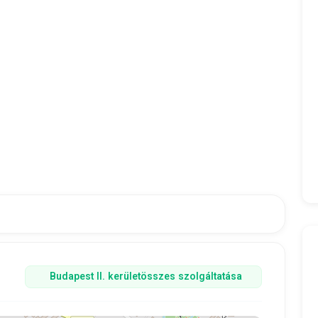
Budapest II. kerület
összes szolgáltatása