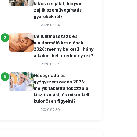
látásvizsgálat, hogyan
zajlik szemüvegíratás
gyerekeknél?
2026.08.04
Cellulitmasszázs és
2
alakformáló kezelések
2026: mennyibe kerül, hány
alkalom kell eredményhez?
2026.08.04
Hőségriadó és
3
gyógyszerszedés 2026:
melyik tabletta fokozza a
kiszáradást, és mikor kell
különösen figyelni?
2026.07.30