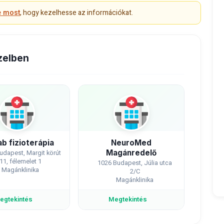
e most
, hogy kezelhesse az információkat.
zelben
b fizioterápia
NeuroMed
Magánredelő
udapest, Margit körút
11, félemelet 1
1026 Budapest, Júlia utca
Magánklinika
2/C
Magánklinika
egtekintés
Megtekintés