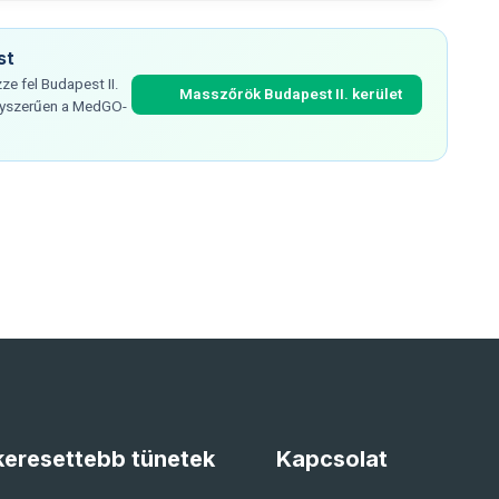
st
e fel Budapest II.
Masszőrök Budapest II. kerület
egyszerűen a MedGO-
eresettebb tünetek
Kapcsolat