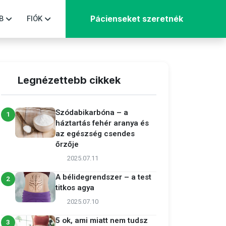
B
FIÓK
Pácienseket szeretnék
Legnézettebb cikkek
Szódabikarbóna – a
1
háztartás fehér aranya és
az egészség csendes
őrzője
2025.07.11
A bélidegrendszer – a test
2
titkos agya
2025.07.10
5 ok, ami miatt nem tudsz
3