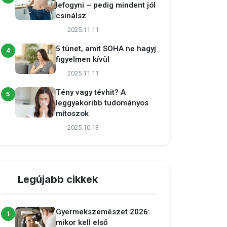
lefogyni – pedig mindent jól
csinálsz
2025.11.11
5 tünet, amit SOHA ne hagyj
4
figyelmen kívül
2025.11.11
Tény vagy tévhit? A
5
leggyakoribb tudományos
mítoszok
2025.10.13
Legújabb cikkek
Gyermekszemészet 2026:
1
mikor kell első