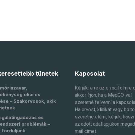
eresettebb tünetek
Kapcsolat
Kérjük, erre az e-mail címre 
móriazavar,
ékenység okai és
akkor írjon, ha a MedGO-val
ése – Szakorvosok, akik
szeretné felvenni a kapcsola
hetnek
Ha orvost, klinikát vagy bolto
szeretne elérni, kérjük, haszn
ngulatingadozás és
az adott adatlapjukon megad
endszeri problémák –
 forduljunk
mail címet.