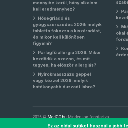
szak
mennyibe kerül, hány alkalom
kell eredményhez?
Pá
keze
Hőségriadó és
gyógyszerszedés 2026: melyik
Mié
tabletta fokozza a kiszáradást,
okai 
és mikor kell különösen
fordu
figyelni?
Kor
Parlagfű allergia 2026: Mikor
érde
kezdődik a szezon, és mit
tegyen, ha először allergiás?
Nyirokmasszázs géppel
vagy kézzel 2026: melyik
hatékonyabb duzzadt lábra?
2026 ©
MedGO.hu
Minden jog fenntartva.
Ez az oldal sütiket használ a jobb