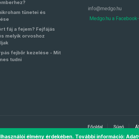
emberhez?
info@medgo.hu
nikroham tünetei és
Medgo.hu a Facebook
lése
rt fáj a fejem? Fejfájás
és melyik orvoshoz
ljak
pás fejbőr kezelése - Mit
mes tudni
Főoldal
Súgó
Á
 felhasználói élmény érdekében. További információ:
Adat