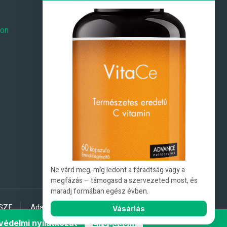
Toplisták
Masszázs és masszőrök
-on
Ne várd meg, míg ledönt a fáradtság vagy a
megfázás – támogasd a szervezeted most, és
maradj formában egész évben.
SZF
Adatkezelési tájékoztató
Rólunk
Vásárlás
Gyakran ismételt kérdések
védelmi nyilatkozat
Elfogadom