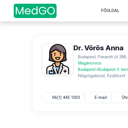
FŐOLDAL
Dr. Vörös Anna
Budapest, Pasaréti út 38B,
Magánorvos
Budapest
>
Budapest II. ker
Nőgyógyászat, Szülészet
06(1) 445 1033
E-mail
Útv