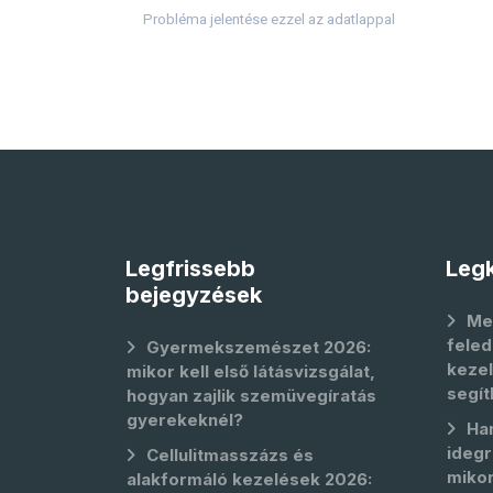
Probléma jelentése ezzel az adatlappal
Legfrissebb
Legk
bejegyzések
Me
feled
Gyermekszemészet 2026:
kezel
mikor kell első látásvizsgálat,
segít
hogyan zajlik szemüvegíratás
gyerekeknél?
Ha
idegr
Cellulitmasszázs és
mikor
alakformáló kezelések 2026: