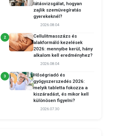
látásvizsgálat, hogyan
zajlik szemüvegíratás
gyerekeknél?
2026.08.04
Cellulitmasszázs és
2
alakformáló kezelések
2026: mennyibe kerül, hány
alkalom kell eredményhez?
2026.08.04
Hőségriadó és
3
gyógyszerszedés 2026:
melyik tabletta fokozza a
kiszáradást, és mikor kell
különösen figyelni?
2026.07.30