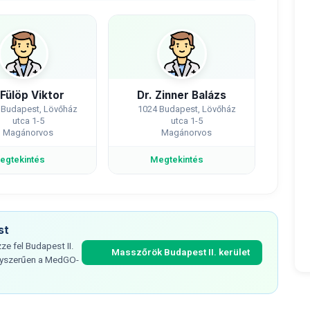
 Fülöp Viktor
Dr. Zinner Balázs
 Budapest, Lövőház
1024 Budapest, Lövőház
utca 1-5
utca 1-5
Magánorvos
Magánorvos
egtekintés
Megtekintés
st
e fel Budapest II.
Masszőrök Budapest II. kerület
egyszerűen a MedGO-