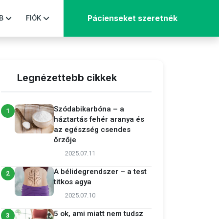
B
FIÓK
Pácienseket szeretnék
Legnézettebb cikkek
Szódabikarbóna – a
1
háztartás fehér aranya és
az egészség csendes
őrzője
2025.07.11
A bélidegrendszer – a test
2
titkos agya
2025.07.10
5 ok, ami miatt nem tudsz
3