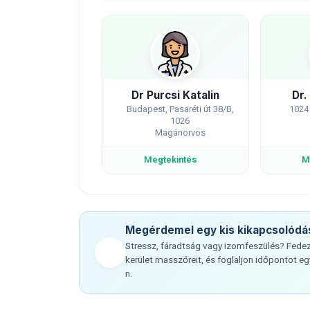
Dr Purcsi Katalin
Dr.
Budapest, Pasaréti út 38/B,
1024
1026
Magánorvos
Megtekintés
M
Megérdemel egy kis kikapcsolódá
Stressz, fáradtság vagy izomfeszülés? Fedezz
kerület masszőreit, és foglaljon időpontot 
n.