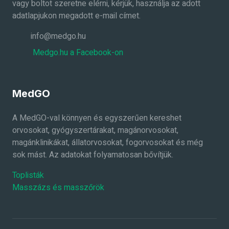
vagy boltot szeretne elérni, kérjük, használja az adott
adatlapjukon megadott e-mail címet.
info@medgo.hu
Medgo.hu a Facebook-on
MedGO
A MedGO-val könnyen és egyszerűen kereshet
orvosokat, gyógyszertárakat, magánorvosokat,
magánklinikákat, állatorvosokat, fogorvosokat és még
sok mást. Az adatokat folyamatosan bővítjük.
Toplisták
Masszázs és masszőrök