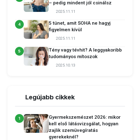
– pedig mindent jól csinálsz
2025.11.11
5 tünet, amit SOHA ne hagyj
4
figyelmen kívül
2025.11.11
Tény vagy tévhit? A leggyakoribb
5
tudományos mítoszok
2025.10.13
Legújabb cikkek
Gyermekszemészet 2026: mikor
1
kell első látásvizsgálat, hogyan
zajlik szemüvegíratás
gyerekeknél?