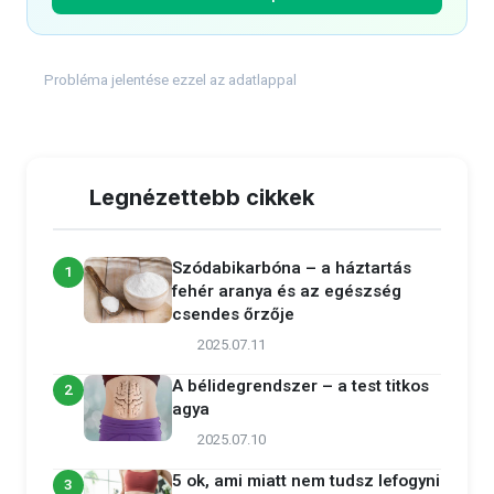
Probléma jelentése ezzel az adatlappal
Legnézettebb cikkek
Szódabikarbóna – a háztartás
1
fehér aranya és az egészség
csendes őrzője
2025.07.11
A bélidegrendszer – a test titkos
2
agya
2025.07.10
5 ok, ami miatt nem tudsz lefogyni
3