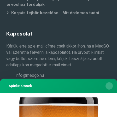
orvoshoz forduljak
Korpás fejbőr kezelése - Mit érdemes tudni
Kapcsolat
Kérjük, erre az e-mail címre csak akkor írjon, ha a MedGO-
val szeretné felvenni a kapcsolatot. Ha orvost, klinikát
vagy boltot szeretne elérni, kérjük, használja az adott
adatlapjukon megadott e-mail címet.
info@medgo.hu
Medgo.hu a Facebook-on
Ajánlat Önnek
MedGO