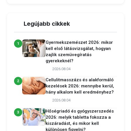
Legújabb cikkek
Gyermekszemészet 2026: mikor
1
kell első látásvizsgálat, hogyan
zajlik szemüvegíratás
gyerekeknél?
2026.08.04
Cellulitmasszázs és alakformáló
2
kezelések 2026: mennyibe kerül,
hány alkalom kell eredményhez?
2026.08.04
Hőségriadó és gyógyszerszedés
3
2026: melyik tabletta fokozza a
kiszáradást, és mikor kell
különösen figyelni?