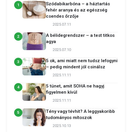
Szódabikarbóna – a háztartás
1
fehér aranya és az egészség
csendes őrzője
2025.07.11
A bélidegrendszer – a test titkos
2
agya
2025.07.10
5 ok, ami miatt nem tudsz lefogyni
3
– pedig mindent jól csinálsz
2025.11.11
5 tünet, amit SOHA ne hagyj
4
figyelmen kívül
2025.11.11
Tény vagy tévhit? A leggyakoribb
5
tudományos mítoszok
2025.10.13