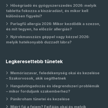
Hőségriadó és gyógyszerszedés 2026: melyik
tabletta fokozza a kiszáradást, és mikor kell
különösen figyelni?
Parlagfű allergia 2026: Mikor kezdődik a szezon,
és mit tegyen, ha először allergiás?
Nyirokmasszázs géppel vagy kézzel 2026:
melyik hatékonyabb duzzadt lábra?
Legkeresettebb tünetek
Memóriazavar, feledékenység okai és kezelése
– Szakorvosok, akik segíthetnek
Hangulatingadozás és idegrendszeri problémák
– mikor forduljunk szakemberhez?
Pánikroham tünetei és kezelése
Miért fáj a fejem? Fejfájás okai és melyik