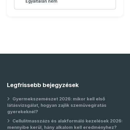
Egyáltalán nem
Legfrissebb bejegyzések
Gyermekszemészet 2026: mikor kell első
látásvizsgálat, hogyan zajlik szemüvegíratás
gyerekeknél?
Cellulitmasszázs és alakformáló kezelések 2026:
mennyibe kerül, hány alkalom kell eredményhez?