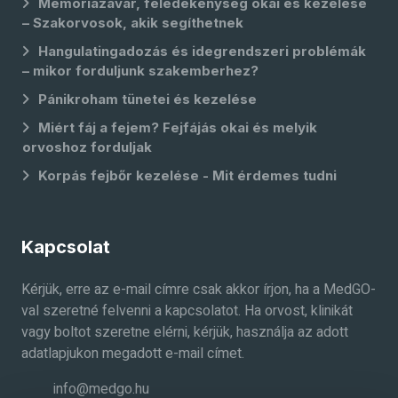
Memóriazavar, feledékenység okai és kezelése
– Szakorvosok, akik segíthetnek
Hangulatingadozás és idegrendszeri problémák
– mikor forduljunk szakemberhez?
Pánikroham tünetei és kezelése
Miért fáj a fejem? Fejfájás okai és melyik
orvoshoz forduljak
Korpás fejbőr kezelése - Mit érdemes tudni
Kapcsolat
Kérjük, erre az e-mail címre csak akkor írjon, ha a MedGO-
val szeretné felvenni a kapcsolatot. Ha orvost, klinikát
vagy boltot szeretne elérni, kérjük, használja az adott
adatlapjukon megadott e-mail címet.
info@medgo.hu