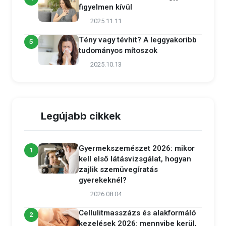
figyelmen kívül
2025.11.11
Tény vagy tévhit? A leggyakoribb
5
tudományos mítoszok
2025.10.13
Legújabb cikkek
Gyermekszemészet 2026: mikor
1
kell első látásvizsgálat, hogyan
zajlik szemüvegíratás
gyerekeknél?
2026.08.04
Cellulitmasszázs és alakformáló
2
kezelések 2026: mennyibe kerül,