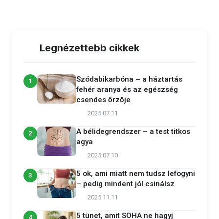
Legnézettebb cikkek
Szódabikarbóna – a háztartás
1
fehér aranya és az egészség
csendes őrzője
2025.07.11
A bélidegrendszer – a test titkos
2
agya
2025.07.10
5 ok, ami miatt nem tudsz lefogyni
3
– pedig mindent jól csinálsz
2025.11.11
5 tünet, amit SOHA ne hagyj
4