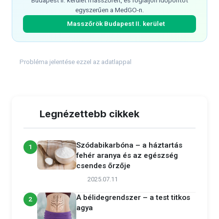
Budapest II. kerület masszőreit, és foglaljon időpontot
egyszerűen a MedGO-n.
Masszőrök Budapest II. kerület
Probléma jelentése ezzel az adatlappal
Legnézettebb cikkek
Szódabikarbóna – a háztartás
1
fehér aranya és az egészség
csendes őrzője
2025.07.11
A bélidegrendszer – a test titkos
2
agya