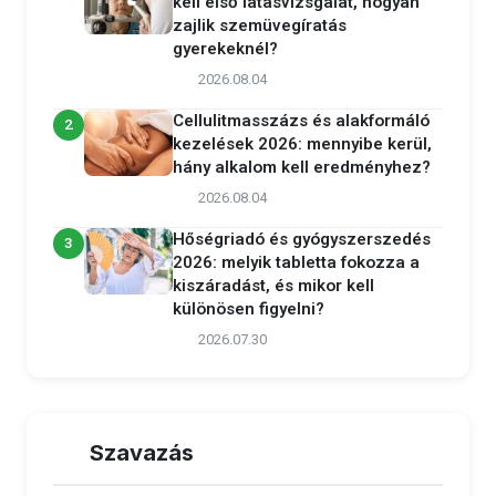
kell első látásvizsgálat, hogyan
zajlik szemüvegíratás
gyerekeknél?
2026.08.04
Cellulitmasszázs és alakformáló
2
kezelések 2026: mennyibe kerül,
hány alkalom kell eredményhez?
2026.08.04
Hőségriadó és gyógyszerszedés
3
2026: melyik tabletta fokozza a
kiszáradást, és mikor kell
különösen figyelni?
2026.07.30
Szavazás