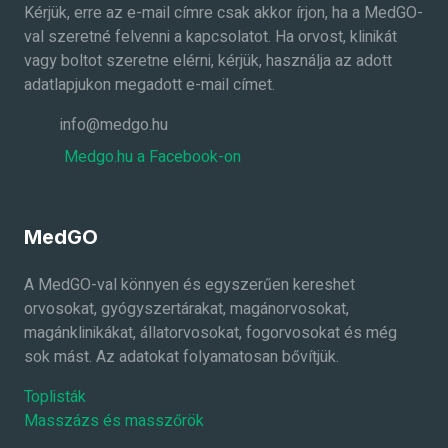
Kérjük, erre az e-mail címre csak akkor írjon, ha a MedGO-
val szeretné felvenni a kapcsolatot. Ha orvost, klinikát
vagy boltot szeretne elérni, kérjük, használja az adott
adatlapjukon megadott e-mail címet.
info@medgo.hu
Medgo.hu a Facebook-on
MedGO
A MedGO-val könnyen és egyszerűen kereshet
orvosokat, gyógyszertárakat, magánorvosokat,
magánklinikákat, állatorvosokat, fogorvosokat és még
sok mást. Az adatokat folyamatosan bővítjük.
Toplisták
Masszázs és masszőrök