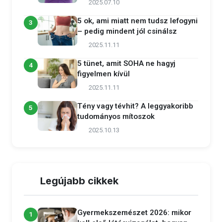
2025.07.10
5 ok, ami miatt nem tudsz lefogyni
3
– pedig mindent jól csinálsz
2025.11.11
5 tünet, amit SOHA ne hagyj
4
figyelmen kívül
2025.11.11
Tény vagy tévhit? A leggyakoribb
5
tudományos mítoszok
2025.10.13
Legújabb cikkek
Gyermekszemészet 2026: mikor
1