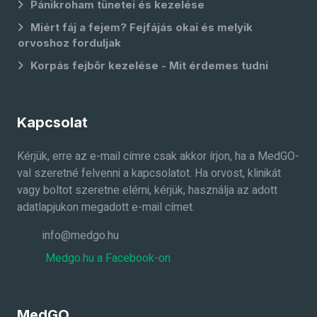
Pánikroham tünetei és kezelése
Miért fáj a fejem? Fejfájás okai és melyik
orvoshoz forduljak
Korpás fejbőr kezelése - Mit érdemes tudni
Kapcsolat
Kérjük, erre az e-mail címre csak akkor írjon, ha a MedGO-
val szeretné felvenni a kapcsolatot. Ha orvost, klinikát
vagy boltot szeretne elérni, kérjük, használja az adott
adatlapjukon megadott e-mail címet.
info@medgo.hu
Medgo.hu a Facebook-on
MedGO