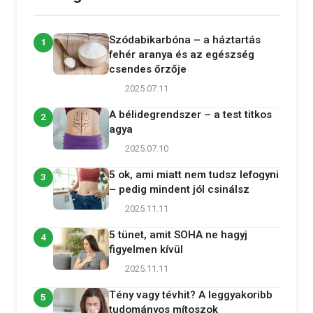
Szódabikarbóna – a háztartás
1
fehér aranya és az egészség
csendes őrzője
2025.07.11
A bélidegrendszer – a test titkos
2
agya
2025.07.10
5 ok, ami miatt nem tudsz lefogyni
3
– pedig mindent jól csinálsz
2025.11.11
5 tünet, amit SOHA ne hagyj
4
figyelmen kívül
2025.11.11
Tény vagy tévhit? A leggyakoribb
5
tudományos mítoszok