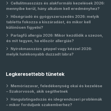
Cellulitmasszázs és alakformáló kezelések 2026:
mennyibe kerül, hány alkalom kell eredményhez?
Hőségriadó és gyógyszerszedés 2026: melyik
tabletta fokozza a kiszáradást, és mikor kell
különösen figyelni?
Parlagfű allergia 2026: Mikor kezdődik a szezon,
és mit tegyen, ha először allergiás?
Nyirokmasszázs géppel vagy kézzel 2026:
melyik hatékonyabb duzzadt lábra?
Legkeresettebb tünetek
Memóriazavar, feledékenység okai és kezelése
– Szakorvosok, akik segíthetnek
Hangulatingadozás és idegrendszeri problémák
– mikor forduljunk szakemberhez?