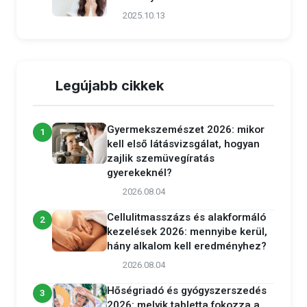
2025.10.13
Legújabb cikkek
Gyermekszemészet 2026: mikor
1
kell első látásvizsgálat, hogyan
zajlik szemüvegíratás
gyerekeknél?
2026.08.04
Cellulitmasszázs és alakformáló
2
kezelések 2026: mennyibe kerül,
hány alkalom kell eredményhez?
2026.08.04
Hőségriadó és gyógyszerszedés
3
2026: melyik tabletta fokozza a