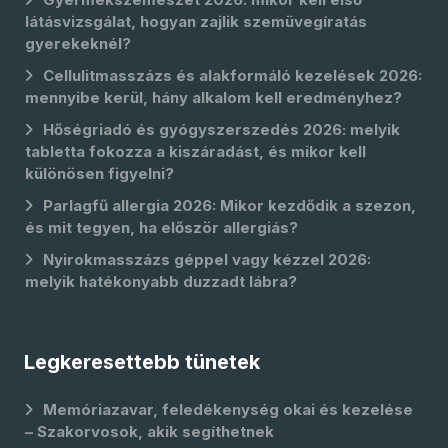
látásvizsgálat, hogyan zajlik szemüvegíratás
gyerekeknél?
Cellulitmasszázs és alakformáló kezelések 2026:
mennyibe kerül, hány alkalom kell eredményhez?
Hőségriadó és gyógyszerszedés 2026: melyik
tabletta fokozza a kiszáradást, és mikor kell
különösen figyelni?
Parlagfű allergia 2026: Mikor kezdődik a szezon,
és mit tegyen, ha először allergiás?
Nyirokmasszázs géppel vagy kézzel 2026:
melyik hatékonyabb duzzadt lábra?
Legkeresettebb tünetek
Memóriazavar, feledékenység okai és kezelése
– Szakorvosok, akik segíthetnek