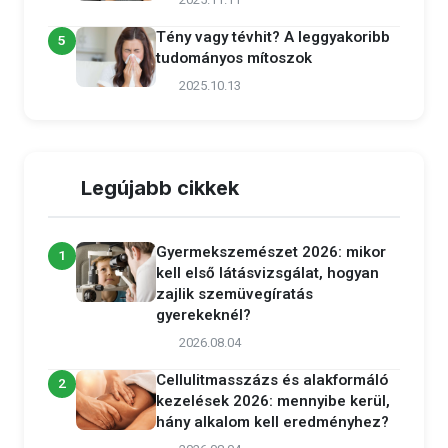
2025.11.11
Tény vagy tévhit? A leggyakoribb
5
tudományos mítoszok
2025.10.13
Legújabb cikkek
Gyermekszemészet 2026: mikor
1
kell első látásvizsgálat, hogyan
zajlik szemüvegíratás
gyerekeknél?
2026.08.04
Cellulitmasszázs és alakformáló
2
kezelések 2026: mennyibe kerül,
hány alkalom kell eredményhez?