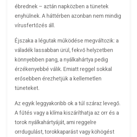
ébrednek – aztán napközben a tünetek
enyhülnek. A háttérben azonban nem mindig
vírusfertőzés áll.
Éjszaka a légutak működése megváltozik: a
váladék lassabban ürül, fekvő helyzetben
könnyebben pang, a nyálkahártya pedig
érzékenyebbé válik. Emiatt reggel sokkal
erősebben érezhetjük a kellemetlen
tüneteket.
Az egyik leggyakoribb ok a túl száraz levegő.
A fűtés vagy a klíma kiszáríthatja az orr és a
torok nyálkahártyáját, ami reggelre
orrdugulást, torokkaparást vagy köhögést