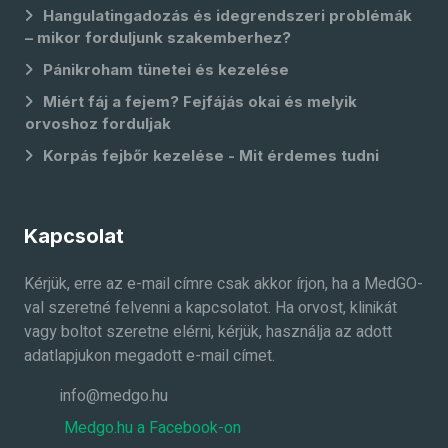
Hangulatingadozás és idegrendszeri problémák
– mikor forduljunk szakemberhez?
Pánikroham tünetei és kezelése
Miért fáj a fejem? Fejfájás okai és melyik
orvoshoz forduljak
Korpás fejbőr kezelése - Mit érdemes tudni
Kapcsolat
Kérjük, erre az e-mail címre csak akkor írjon, ha a MedGO-
val szeretné felvenni a kapcsolatot. Ha orvost, klinikát
vagy boltot szeretne elérni, kérjük, használja az adott
adatlapjukon megadott e-mail címet.
info@medgo.hu
Medgo.hu a Facebook-on