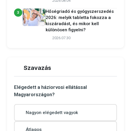
2026.08.04
Hőségriadó és gyógyszerszedés
3
2026: melyik tabletta fokozza a
kiszáradást, és mikor kell
különösen figyelni?
2026.07.30
Szavazás
Elégedett a háziorvosi ellátással
Magyarországon?
Nagyon elégedett vagyok
Átlagos