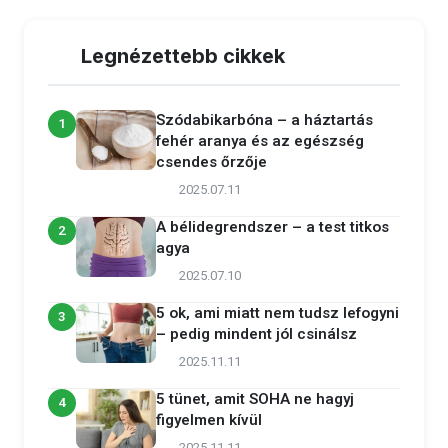
Legnézettebb cikkek
Szódabikarbóna – a háztartás
1
fehér aranya és az egészség
csendes őrzője
2025.07.11
A bélidegrendszer – a test titkos
2
agya
2025.07.10
5 ok, ami miatt nem tudsz lefogyni
3
– pedig mindent jól csinálsz
2025.11.11
5 tünet, amit SOHA ne hagyj
4
figyelmen kívül