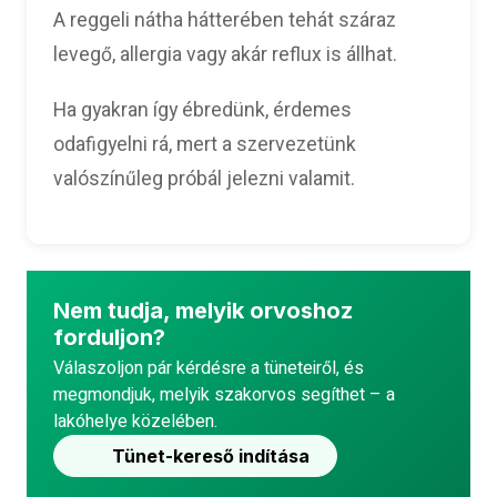
A reggeli nátha hátterében tehát száraz
levegő, allergia vagy akár reflux is állhat.
Ha gyakran így ébredünk, érdemes
odafigyelni rá, mert a szervezetünk
valószínűleg próbál jelezni valamit.
Nem tudja, melyik orvoshoz
forduljon?
Válaszoljon pár kérdésre a tüneteiről, és
megmondjuk, melyik szakorvos segíthet – a
lakóhelye közelében.
Tünet-kereső indítása