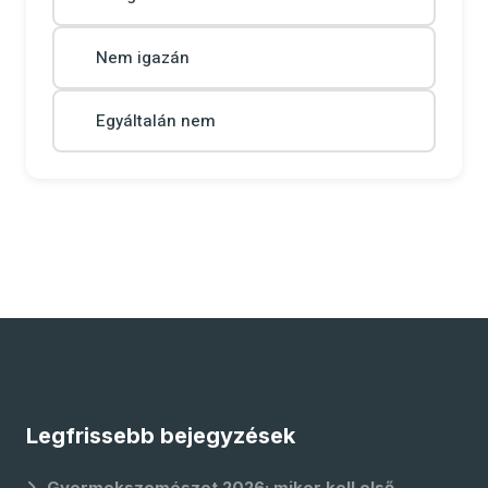
Nem igazán
Egyáltalán nem
Legfrissebb bejegyzések
Gyermekszemészet 2026: mikor kell első