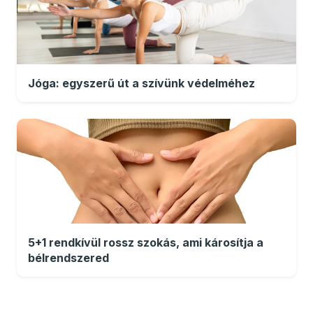
Jóga: egyszerű út a szívünk védelméhez
5+1 rendkívül rossz szokás, ami károsítja a
bélrendszered