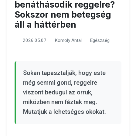
benáthásodik reggelre?
Sokszor nem betegség
áll a háttérben
2026.05.07
Komoly Antal
Egészség
Sokan tapasztalják, hogy este
még semmi gond, reggelre
viszont bedugul az orruk,
miközben nem fáztak meg.
Mutatjuk a lehetséges okokat.