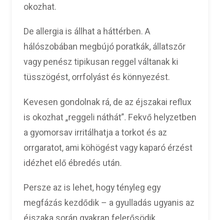
okozhat.
De allergia is állhat a háttérben. A
hálószobában megbújó poratkák, állatszőr
vagy penész tipikusan reggel váltanak ki
tüsszögést, orrfolyást és könnyezést.
Kevesen gondolnak rá, de az éjszakai reflux
is okozhat „reggeli náthát”. Fekvő helyzetben
a gyomorsav irritálhatja a torkot és az
orrgaratot, ami köhögést vagy kaparó érzést
idézhet elő ébredés után.
Persze az is lehet, hogy tényleg egy
megfázás kezdődik – a gyulladás ugyanis az
éjszaka során gyakran felerősödik.