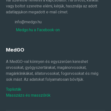
val szeretné felvenni a kapcsolatot. Ha orvost, klinikát
vagy boltot szeretne elérni, kérjük, használja az adott
adatlapjukon megadott e-mail címet.
info@medgo.hu
Medgo.hu a Facebook-on
MedGO
A MedGO-val könnyen és egyszerűen kereshet
orvosokat, gyógyszertárakat, magánorvosokat,
magánklinikákat, állatorvosokat, fogorvosokat és még
sok mást. Az adatokat folyamatosan bővítjük.
Toplisták
Masszázs és masszőrök