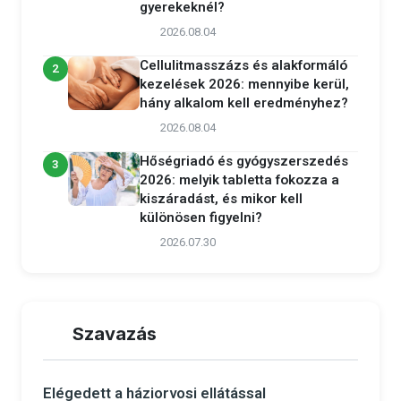
gyerekeknél?
2026.08.04
Cellulitmasszázs és alakformáló
2
kezelések 2026: mennyibe kerül,
hány alkalom kell eredményhez?
2026.08.04
Hőségriadó és gyógyszerszedés
3
2026: melyik tabletta fokozza a
kiszáradást, és mikor kell
különösen figyelni?
2026.07.30
Szavazás
Elégedett a háziorvosi ellátással