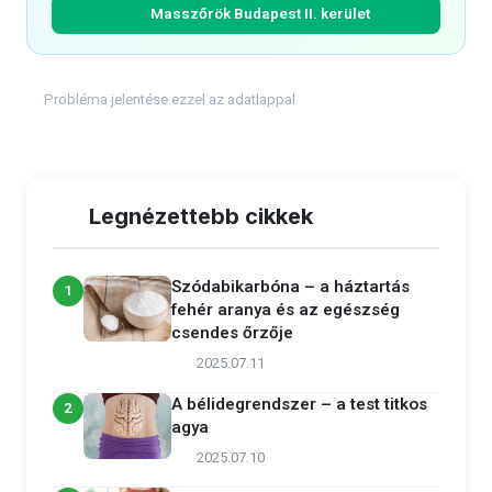
Masszőrök Budapest II. kerület
Probléma jelentése ezzel az adatlappal
Legnézettebb cikkek
Szódabikarbóna – a háztartás
1
fehér aranya és az egészség
csendes őrzője
2025.07.11
A bélidegrendszer – a test titkos
2
agya
2025.07.10