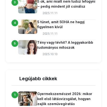
5 ok, ami miatt nem tudsz lefogyni
3
– pedig mindent jól csinálsz
2025.11.11
5 tünet, amit SOHA ne hagyj
4
figyelmen kívül
2025.11.11
Tény vagy tévhit? A leggyakoribb
5
tudományos mítoszok
2025.10.13
Legújabb cikkek
Gyermekszemészet 2026: mikor
1
kell első látásvizsgálat, hogyan
zajlik szemüvegíratás