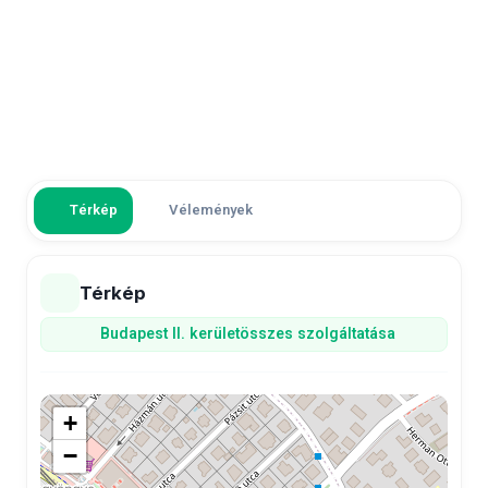
Térkép
Vélemények
Térkép
Budapest II. kerület
összes szolgáltatása
+
−