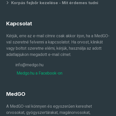
Korpás fejbőr kezelése - Mit érdemes tudni
Kapcsolat
Kérjük, erre az e-mail címre csak akkor írjon, ha a MedGO-
val szeretné felvenni a kapcsolatot. Ha orvost, klinikát
vagy boltot szeretne elérni, kérjük, használja az adott
adatlapjukon megadott e-mail címet.
info@medgo.hu
Medgo.hu a Facebook-on
MedGO
A MedGO-val könnyen és egyszerűen kereshet
orvosokat, gyógyszertárakat, magánorvosokat,