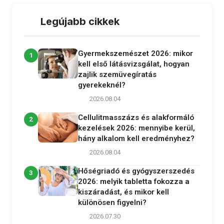
Legújabb cikkek
Gyermekszemészet 2026: mikor
1
kell első látásvizsgálat, hogyan
zajlik szemüvegíratás
gyerekeknél?
2026.08.04
Cellulitmasszázs és alakformáló
2
kezelések 2026: mennyibe kerül,
hány alkalom kell eredményhez?
2026.08.04
Hőségriadó és gyógyszerszedés
3
2026: melyik tabletta fokozza a
kiszáradást, és mikor kell
különösen figyelni?
2026.07.30