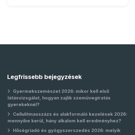
Legfrissebb bejegyzések
Gyermekszemészet 2026: mikor kell első
látásvizsgálat, hogyan zajlik szemüvegíratás
gyerekeknél?
Cellulitmasszázs és alakformáló kezelések 2026:
mennyibe kerül, hány alkalom kell eredményhez?
Hőségriadó és gyógyszerszedés 2026: melyik