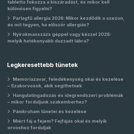
tabletta fokozza a kiszáradást, és mikor kell
különösen figyelni?
Parlagfű allergia 2026: Mikor kezdődik a szezon,
és mit tegyen, ha először allergiás?
Nyirokmasszázs géppel vagy kézzel 2026:
melyik hatékonyabb duzzadt lábra?
Legkeresettebb tünetek
Memóriazavar, feledékenység okai és kezelése
– Szakorvosok, akik segíthetnek
Hangulatingadozás és idegrendszeri problémák
– mikor forduljunk szakemberhez?
Pánikroham tünetei és kezelése
Miért fáj a fejem? Fejfájás okai és melyik
orvoshoz forduljak