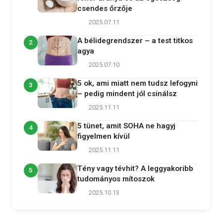
csendes őrzője
2025.07.11
A bélidegrendszer – a test titkos
2
agya
2025.07.10
5 ok, ami miatt nem tudsz lefogyni
3
– pedig mindent jól csinálsz
2025.11.11
5 tünet, amit SOHA ne hagyj
4
figyelmen kívül
2025.11.11
Tény vagy tévhit? A leggyakoribb
5
tudományos mítoszok
2025.10.13