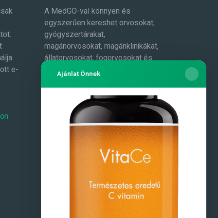
csak
A MedGO-val könnyen és
egyszerűen kereshet orvosokat,
tot.
gyógyszertárakat,
t
magánorvosokat, magánklinikákat,
álja
állatorvosokat, fogorvosokat és
ott e-
még sok mást. Az adatokat
Ajánlat Önnek
folyamatosan bővítjük.
Toplisták
Masszázs és masszőrök
-on