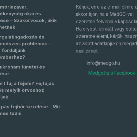
Kérjük, erre az e-mail címre 
móriazavar,
ékenység okai és
akkor írjon, ha a MedGO-val
ése – Szakorvosok, akik
szeretné felvenni a kapcsola
hetnek
Ha orvost, klinikát vagy bolto
szeretne elérni, kérjük, haszn
ngulatingadozás és
az adott adatlapjukon megad
endszeri problémák –
 forduljunk
mail címet.
emberhez?
info@medgo.hu
nikroham tünetei és
Medgo.hu a Facebook
lése
rt fáj a fejem? Fejfájás
és melyik orvoshoz
ljak
pás fejbőr kezelése - Mit
mes tudni