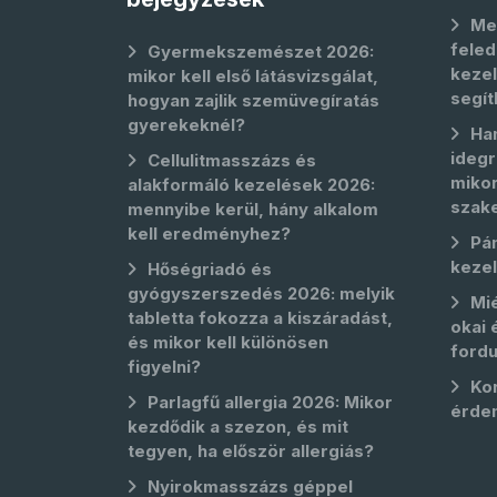
Me
feled
Gyermekszemészet 2026:
kezel
mikor kell első látásvizsgálat,
segít
hogyan zajlik szemüvegíratás
gyerekeknél?
Ha
idegr
Cellulitmasszázs és
mikor
alakformáló kezelések 2026:
szak
mennyibe kerül, hány alkalom
kell eredményhez?
Pá
keze
Hőségriadó és
gyógyszerszedés 2026: melyik
Mié
tabletta fokozza a kiszáradást,
okai 
és mikor kell különösen
fordu
figyelni?
Kor
Parlagfű allergia 2026: Mikor
érde
kezdődik a szezon, és mit
tegyen, ha először allergiás?
Nyirokmasszázs géppel