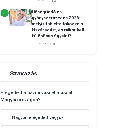
2026.08.04
Hőségriadó és
3
gyógyszerszedés 2026:
melyik tabletta fokozza a
kiszáradást, és mikor kell
különösen figyelni?
2026.07.30
Szavazás
Elégedett a háziorvosi ellátással
Magyarországon?
Nagyon elégedett vagyok