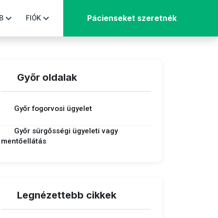
B
FIÓK
Pácienseket szeretnék
Győr oldalak
Győr fogorvosi ügyelet
Győr sürgősségi ügyeleti vagy
mentőellátás
Legnézettebb cikkek