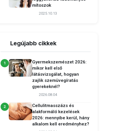
mítoszok
2025.10.13
Legújabb cikkek
Gyermekszemészet 2026:
1
mikor kell első
látásvizsgálat, hogyan
zajlik szemüvegíratás
gyerekeknél?
2026.08.04
Cellulitmasszázs és
2
alakformáló kezelések
2026: mennyibe kerül, hány
alkalom kell eredményhez?