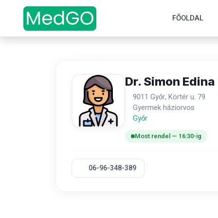
FŐOLDAL
Dr. Simon Edina
9011 Győr, Körtér u. 79.
Gyermek háziorvos
Győr
Most rendel — 16:30-ig
06-96-348-389