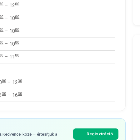
30
00
– 12
00
00
– 10
00
00
– 10
00
00
– 10
00
00
– 11
00
30
0
– 12
30
30
3
– 16
Regisztráció
 a Kedvencei közé — értesítjük a