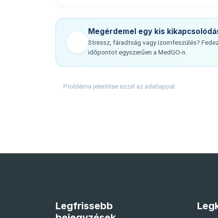
Megérdemel egy kis kikapcsolódá
Stressz, fáradtság vagy izomfeszülés? Fedezz
időpontot egyszerűen a MedGO-n.
Probléma jelentése ezzel az adatlappal
Legfrissebb
Legk
bejegyzések