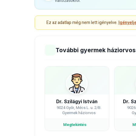
változásokról.
Ez az adatlap még nem lett igényelve.
Igényelj
További gyermek háziorvos
Dr. Szilágyi István
Dr. S
9024 Győr, Mécs L. u. 2/B.
9026 
Gyermek háziorvos
Gy
Megtekintés
M