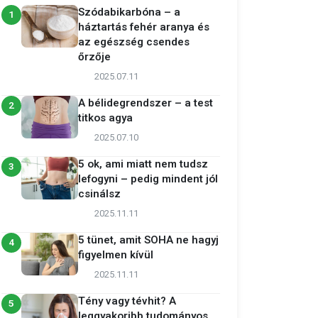
Szódabikarbóna – a
1
háztartás fehér aranya és
az egészség csendes
őrzője
2025.07.11
A bélidegrendszer – a test
2
titkos agya
2025.07.10
5 ok, ami miatt nem tudsz
3
lefogyni – pedig mindent jól
csinálsz
2025.11.11
5 tünet, amit SOHA ne hagyj
4
figyelmen kívül
2025.11.11
Tény vagy tévhit? A
5
leggyakoribb tudományos