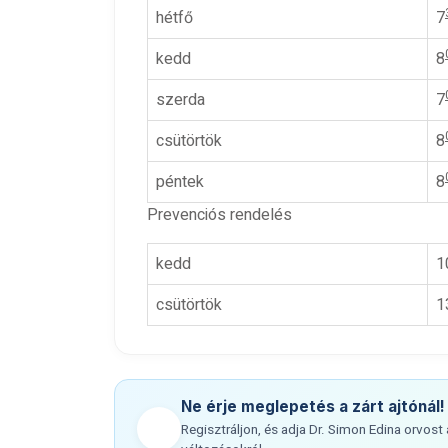
hétfő
7
kedd
8
szerda
7
csütörtök
8
péntek
8
Prevenciós rendelés
kedd
1
csütörtök
1
Ne érje meglepetés a zárt ajtónál!
Regisztráljon, és adja Dr. Simon Edina orvost