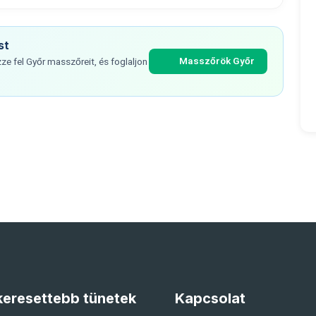
st
Masszőrök Győr
e fel Győr masszőreit, és foglaljon
eresettebb tünetek
Kapcsolat