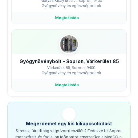
Mátyás Király utca 7., Sopron, 9400
Gyógynövény és egészségboltok
Megtekintés
Gyógynövénybolt - Sopron, Várkerület 85
Várkerület 85, Sopron, 9400
Gyógynövény és egészségboltok
Megtekintés
Megérdemel egy kis kikapcsolódást
Stressz, fáradtság vagy izomfeszülés? Fedezze fel Sopron
masszőreit, és foglaljon időpontot egyszerűen a MedGO-n.