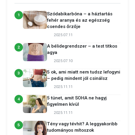
Szódabikarbóna – a háztartás
1
fehér aranya és az egészség
csendes őrzője
2025.07.11
A bélidegrendszer – a test titkos
2
agya
2025.07.10
5 ok, ami miatt nem tudsz lefogyni
3
– pedig mindent jól csinálsz
2025.11.11
5 tünet, amit SOHA ne hagyj
4
figyelmen kívül
2025.11.11
Tény vagy tévhit? A leggyakoribb
5
tudományos mítoszok