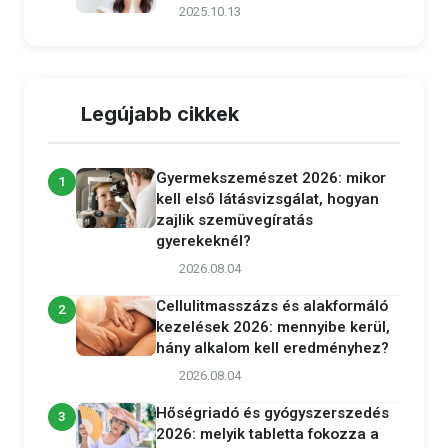
2025.10.13
Legújabb cikkek
Gyermekszemészet 2026: mikor
1
kell első látásvizsgálat, hogyan
zajlik szemüvegíratás
gyerekeknél?
2026.08.04
Cellulitmasszázs és alakformáló
2
kezelések 2026: mennyibe kerül,
hány alkalom kell eredményhez?
2026.08.04
Hőségriadó és gyógyszerszedés
3
2026: melyik tabletta fokozza a