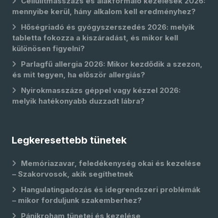
Cellulitmasszázs és alakformáló kezelések 2026:
mennyibe kerül, hány alkalom kell eredményhez?
Hőségriadó és gyógyszerszedés 2026: melyik
tabletta fokozza a kiszáradást, és mikor kell
különösen figyelni?
Parlagfű allergia 2026: Mikor kezdődik a szezon,
és mit tegyen, ha először allergiás?
Nyirokmasszázs géppel vagy kézzel 2026:
melyik hatékonyabb duzzadt lábra?
Legkeresettebb tünetek
Memóriazavar, feledékenység okai és kezelése
– Szakorvosok, akik segíthetnek
Hangulatingadozás és idegrendszeri problémák
– mikor forduljunk szakemberhez?
Pánikroham tünetei és kezelése