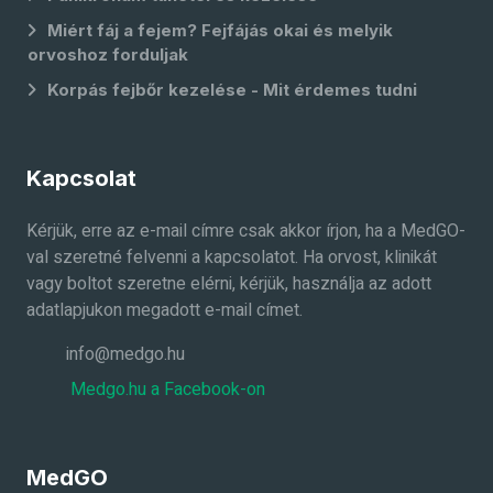
Miért fáj a fejem? Fejfájás okai és melyik
orvoshoz forduljak
Korpás fejbőr kezelése - Mit érdemes tudni
Kapcsolat
Kérjük, erre az e-mail címre csak akkor írjon, ha a MedGO-
val szeretné felvenni a kapcsolatot. Ha orvost, klinikát
vagy boltot szeretne elérni, kérjük, használja az adott
adatlapjukon megadott e-mail címet.
info@medgo.hu
Medgo.hu a Facebook-on
MedGO