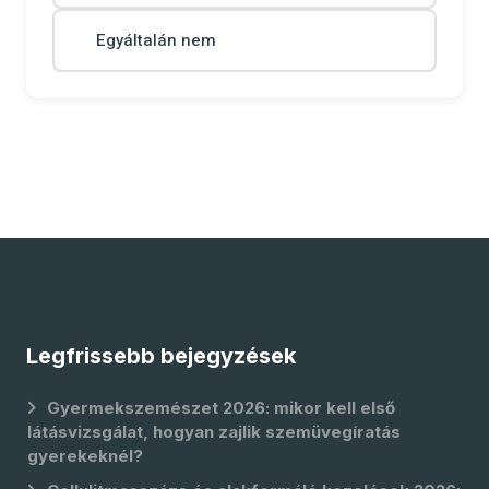
Egyáltalán nem
Legfrissebb bejegyzések
Gyermekszemészet 2026: mikor kell első
látásvizsgálat, hogyan zajlik szemüvegíratás
gyerekeknél?