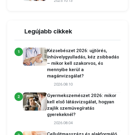
2025.10.13
Legújabb cikkek
Kézsebészet 2026: ujjtörés,
1
ínhüvelygyulladás, kéz zsibbadás
– mikor kell szakorvos, és
mennyibe kerül a
magánvizsgálat?
2026.08.10
Gyermekszemészet 2026: mikor
2
kell első látásvizsgálat, hogyan
zajlik szemüvegíratás
gyerekeknél?
2026.08.04
Cellulitmasszázs és alakformáló