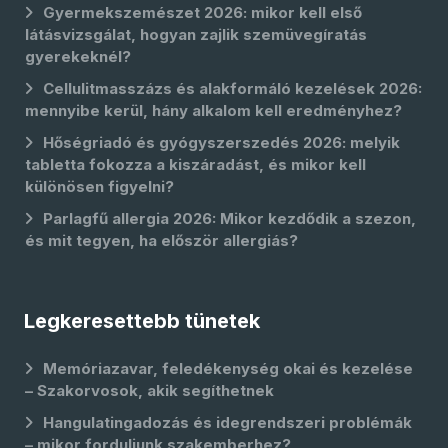
Gyermekszemészet 2026: mikor kell első
látásvizsgálat, hogyan zajlik szemüvegíratás
gyerekeknél?
Cellulitmasszázs és alakformáló kezelések 2026:
mennyibe kerül, hány alkalom kell eredményhez?
Hőségriadó és gyógyszerszedés 2026: melyik
tabletta fokozza a kiszáradást, és mikor kell
különösen figyelni?
Parlagfű allergia 2026: Mikor kezdődik a szezon,
és mit tegyen, ha először allergiás?
Legkeresettebb tünetek
Memóriazavar, feledékenység okai és kezelése
– Szakorvosok, akik segíthetnek
Hangulatingadozás és idegrendszeri problémák
– mikor forduljunk szakemberhez?