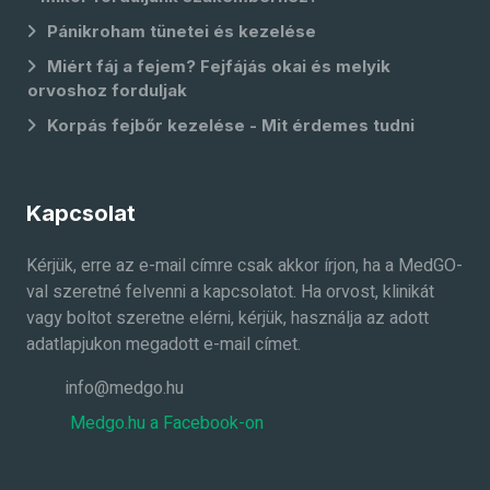
Pánikroham tünetei és kezelése
Miért fáj a fejem? Fejfájás okai és melyik
orvoshoz forduljak
Korpás fejbőr kezelése - Mit érdemes tudni
Kapcsolat
Kérjük, erre az e-mail címre csak akkor írjon, ha a MedGO-
val szeretné felvenni a kapcsolatot. Ha orvost, klinikát
vagy boltot szeretne elérni, kérjük, használja az adott
adatlapjukon megadott e-mail címet.
info@medgo.hu
Medgo.hu a Facebook-on