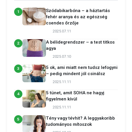
Szódabikarbóna – a háztartás
1
fehér aranya és az egészség
csendes őrzője
2025.07.11
A bélidegrendszer – a test titkos
2
agya
2025.07.10
5 ok, ami miatt nem tudsz lefogyni
3
– pedig mindent jól csinálsz
2025.11.11
5 tünet, amit SOHA ne hagyj
4
figyelmen kívül
2025.11.11
Tény vagy tévhit? A leggyakoribb
5
tudományos mítoszok