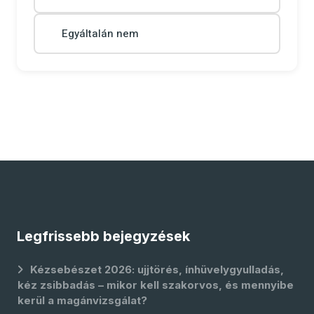
Egyáltalán nem
Legfrissebb bejegyzések
Kézsebészet 2026: ujjtörés, ínhüvelygyulladás,
kéz zsibbadás – mikor kell szakorvos, és mennyibe
kerül a magánvizsgálat?