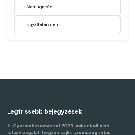
Nem igazán
Egyáltalán nem
Legfrissebb bejegyzések
Gyermekszemészet 2026: mikor kell első
látásvizsgálat, hogyan zajlik szemüvegíratás