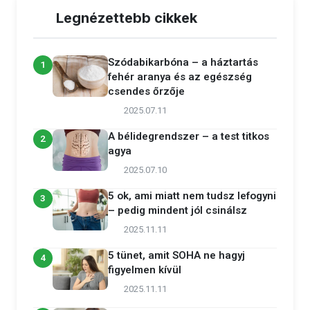
Legnézettebb cikkek
Szódabikarbóna – a háztartás
1
fehér aranya és az egészség
csendes őrzője
2025.07.11
A bélidegrendszer – a test titkos
2
agya
2025.07.10
5 ok, ami miatt nem tudsz lefogyni
3
– pedig mindent jól csinálsz
2025.11.11
5 tünet, amit SOHA ne hagyj
4
figyelmen kívül
2025.11.11