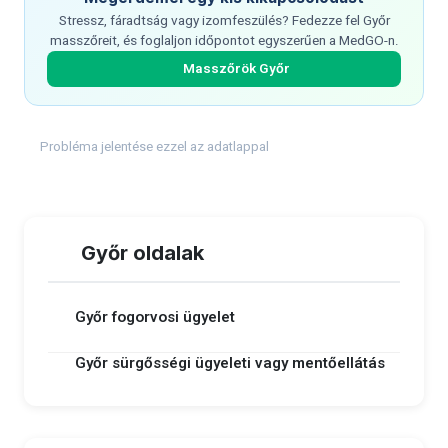
Stressz, fáradtság vagy izomfeszülés? Fedezze fel Győr
masszőreit, és foglaljon időpontot egyszerűen a MedGO-n.
Masszőrök Győr
Probléma jelentése ezzel az adatlappal
Győr oldalak
Győr fogorvosi ügyelet
Győr sürgősségi ügyeleti vagy mentőellátás