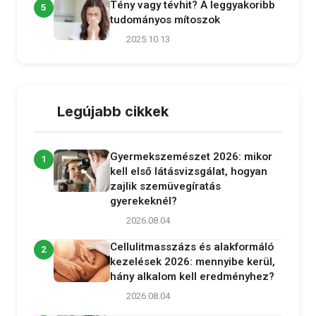
Tény vagy tévhit? A leggyakoribb
5
tudományos mítoszok
2025.10.13
Legújabb cikkek
Gyermekszemészet 2026: mikor
1
kell első látásvizsgálat, hogyan
zajlik szemüvegíratás
gyerekeknél?
2026.08.04
Cellulitmasszázs és alakformáló
2
kezelések 2026: mennyibe kerül,
hány alkalom kell eredményhez?
2026.08.04