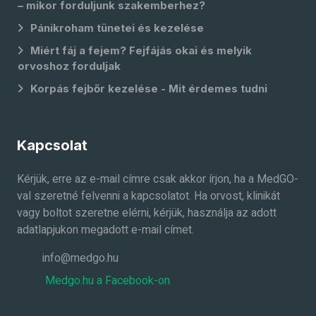
– mikor forduljunk szakemberhez?
Pánikroham tünetei és kezelése
Miért fáj a fejem? Fejfájás okai és melyik
orvoshoz forduljak
Korpás fejbőr kezelése - Mit érdemes tudni
Kapcsolat
Kérjük, erre az e-mail címre csak akkor írjon, ha a MedGO-
val szeretné felvenni a kapcsolatot. Ha orvost, klinikát
vagy boltot szeretne elérni, kérjük, használja az adott
adatlapjukon megadott e-mail címet.
info@medgo.hu
Medgo.hu a Facebook-on